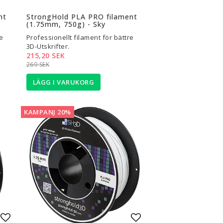
Lägg till i favoritlistan
Lägg till i favoritli
nt
StrongHold PLA PRO filament
(1.75mm, 750g) - Sky
e
Professionellt filament för bättre
3D-Utskrifter.
215,20 SEK
269 SEK
LÄGG I VARUKORG
KAMPANJ 20%