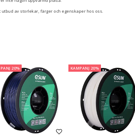
ver inte någon uppvärmd platta.
t utbud av storlekar, färger och egenskaper hos oss.
are — Delar
Resin
en
Water Washable
Tough
Visa alla
a
PANJ 20%
KAMPANJ 20%