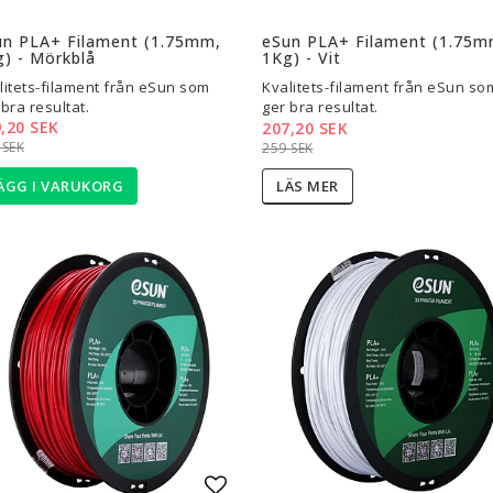
l i favoritlistan
Lägg till i favoritlistan
un PLA+ Filament (1.75mm,
eSun PLA+ Filament (1.75m
) - Mörkblå
1Kg) - Vit
litets-filament från eSun som
Kvalitets-filament från eSun so
 bra resultat.
ger bra resultat.
,20 SEK
207,20 SEK
 SEK
259 SEK
ÄGG I VARUKORG
LÄS MER