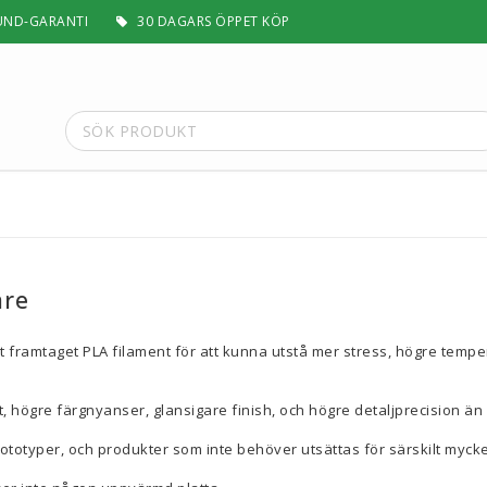
UND-GARANTI
30 DAGARS ÖPPET KÖP
t
Special Filament
Silk, Multifärg & Självlysande
 PLA+
Matt & Pastel
are
Trä, Metall, Sten & Kolfiber
 ABS+
Flex & Elasticitet
lt framtaget PLA filament för att kunna utstå mer stress, högre tempe
Stödmaterial
Höghastighet
 högre färgnyanser, glansigare finish, och högre detaljprecision än 
 / ASA
Lättvikt
Rengörande
rototyper, och produkter som inte behöver utsättas för särskilt mycke
a
Visa alla