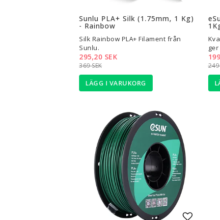
Lägg til
Sunlu PLA+ Silk (1.75mm, 1 Kg)
eS
- Rainbow
1Kg
Silk Rainbow PLA+ Filament från
Kva
Sunlu.
ger
295,20 SEK
199
369 SEK
249
LÄGG I VARUKORG
L