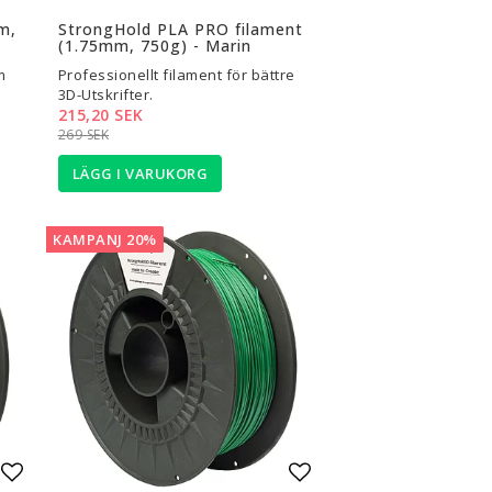
Lägg till i favoritlistan
Lägg till i favoritli
m,
StrongHold PLA PRO filament
(1.75mm, 750g) - Marin
m
Professionellt filament för bättre
3D-Utskrifter.
215,20 SEK
269 SEK
LÄGG I VARUKORG
KAMPANJ 20%