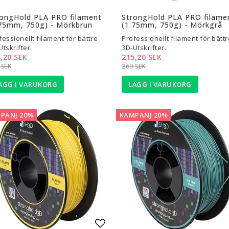
l i favoritlistan
Lägg till i favoritlistan
rongHold PLA PRO filament
StrongHold PLA PRO filame
.75mm, 750g) - Mörkbrun
(1.75mm, 750g) - Mörkgrå
fessionellt filament för bättre
Professionellt filament för bättr
Utskrifter.
3D-Utskrifter.
,20 SEK
215,20 SEK
 SEK
269 SEK
ÄGG I VARUKORG
LÄGG I VARUKORG
PANJ 20%
KAMPANJ 20%