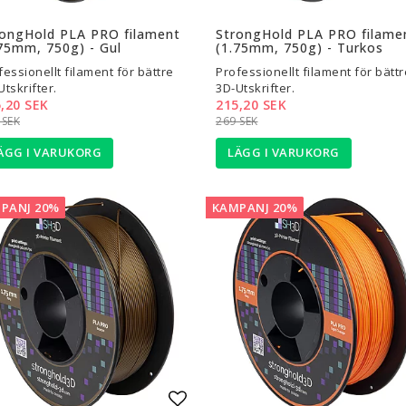
l i favoritlistan
Lägg till i favoritlistan
rongHold PLA PRO filament
StrongHold PLA PRO filame
75mm, 750g) - Gul
(1.75mm, 750g) - Turkos
fessionellt filament för bättre
Professionellt filament för bättr
Utskrifter.
3D-Utskrifter.
,20 SEK
215,20 SEK
 SEK
269 SEK
ÄGG I VARUKORG
LÄGG I VARUKORG
PANJ 20%
KAMPANJ 20%