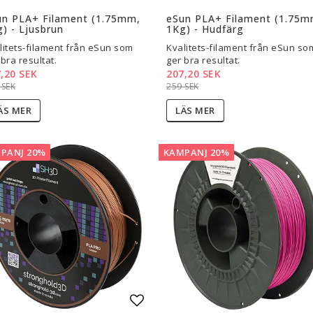
l i favoritlistan
Lägg till i favoritlistan
un PLA+ Filament (1.75mm,
eSun PLA+ Filament (1.75m
) - Ljusbrun
1Kg) - Hudfärg
litets-filament från eSun som
Kvalitets-filament från eSun so
 bra resultat.
ger bra resultat.
,20 SEK
207,20 SEK
 SEK
259 SEK
ÄS MER
LÄS MER
PANJ 20%
KAMPANJ 20%