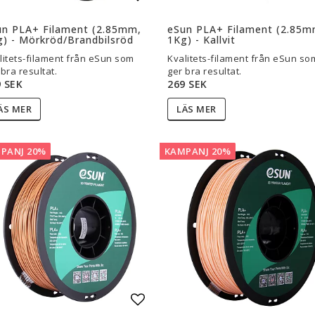
l i favoritlistan
Lägg till i favoritlistan
un PLA+ Filament (2.85mm,
eSun PLA+ Filament (2.85m
) - Mörkröd/Brandbilsröd
1Kg) - Kallvit
litets-filament från eSun som
Kvalitets-filament från eSun so
 bra resultat.
ger bra resultat.
 SEK
269 SEK
ÄS MER
LÄS MER
PANJ 20%
KAMPANJ 20%