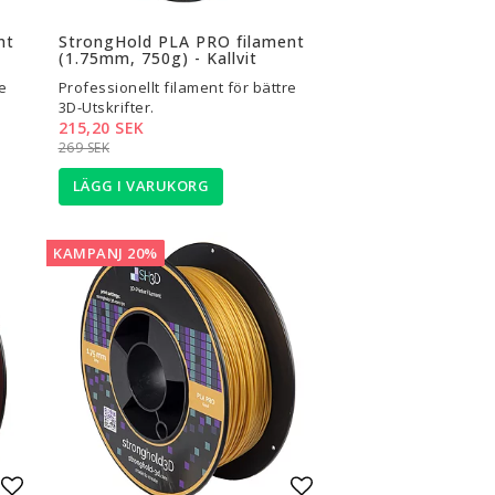
Lägg till i favoritlistan
Lägg till i favoritli
nt
StrongHold PLA PRO filament
(1.75mm, 750g) - Kallvit
e
Professionellt filament för bättre
3D-Utskrifter.
215,20 SEK
269 SEK
LÄGG I VARUKORG
KAMPANJ 20%