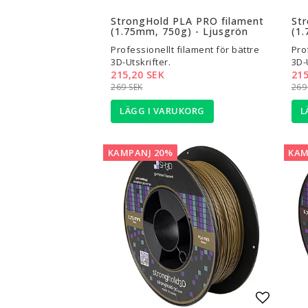
Lägg til
StrongHold PLA PRO filament
St
(1.75mm, 750g) - Ljusgrön
(1.
Professionellt filament för bättre
Pro
3D-Utskrifter.
3D-
215,20 SEK
215
269 SEK
269
LÄGG I VARUKORG
L
KAMPANJ 20%
KAM