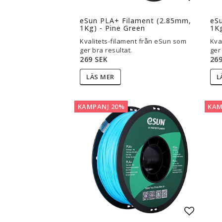
Lägg til
eSun PLA+ Filament (2.85mm,
eS
1Kg) - Pine Green
1Kg
Kvalitets-filament från eSun som
Kva
ger bra resultat.
ger
269 SEK
269
LÄS MER
L
KAMPANJ 20%
KAM