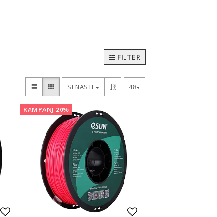
3D-Pennor & Tillbehör
3D-Pennor
Filament till 3D-Pennor
FILTER
Visa alla
SENASTE
48
KAMPANJ 20%