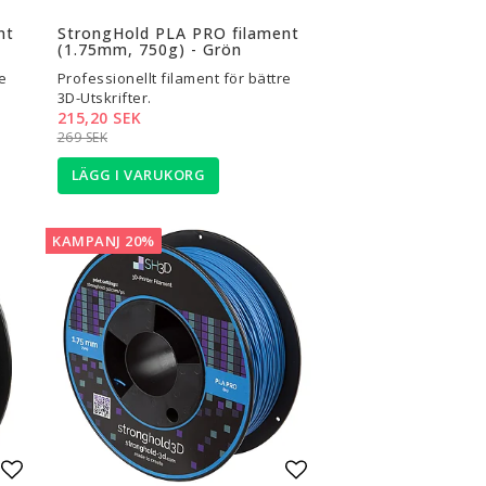
Lägg till i favoritlistan
Lägg till i favoritli
nt
StrongHold PLA PRO filament
(1.75mm, 750g) - Grön
e
Professionellt filament för bättre
3D-Utskrifter.
215,20 SEK
269 SEK
LÄGG I VARUKORG
KAMPANJ 20%