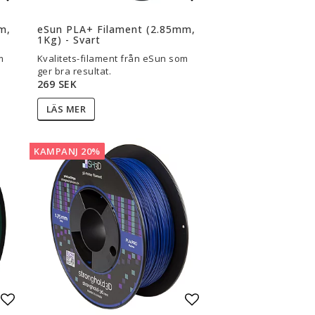
Lägg till i favoritlistan
Lägg till i favoritli
m,
eSun PLA+ Filament (2.85mm,
1Kg) - Svart
m
Kvalitets-filament från eSun som
ger bra resultat.
269 SEK
LÄS MER
KAMPANJ 20%