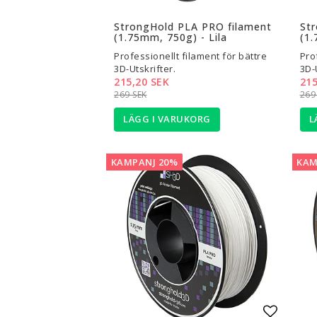
Lägg til
StrongHold PLA PRO filament
St
(1.75mm, 750g) - Lila
(1.
Professionellt filament för bättre
Pro
3D-Utskrifter.
3D-
215,20 SEK
215
269 SEK
269
LÄGG I VARUKORG
L
KAMPANJ 20%
KAM