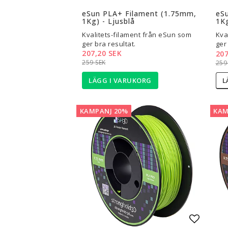
Lägg til
eSun PLA+ Filament (1.75mm,
eS
1Kg) - Ljusblå
1Kg
Kvalitets-filament från eSun som
Kva
ger bra resultat.
ger
207,20 SEK
207
259 SEK
259
LÄGG I VARUKORG
L
KAMPANJ 20%
KAM