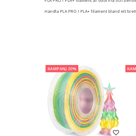
PLA PRO / PLA+ filament är odörfria och behö
Handla PLA PRO / PLA+ filament bland ett bret
3D-Skrivare — Tillbehör
3D-Skriv
Byggytor
Munstyck
Verktyg
Extruder
Tejp, Lim & Fästmaterial
Hotend
Filament-förvaring
Övrigt
Visa alla
Visa all
KAMPANJ 20%
KAM