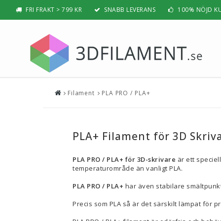
FRI FRAKT > 799 KR
SNABB LEVERANS
100% NÖJD K
Filament
PLA PRO / PLA+
Nyheter & Populärt
Filamen
PLA
BÄSTSÄLJARE
PLA PRO /
NYHETER
PLA+ Filament för 3D Skriv
ABS
PRESENTTIPS
ABS PRO /
PLA PRO / PLA+ för 3D-skrivare
är ett speciel
REA
PETG
temperaturområde än vanligt PLA.
NYBÖRJAR-GUIDE
TPU / TPE
PLA PRO / PLA+
har även stabilare smältpunkt,
HIPS / PVA
BÄST 3D-SKRIVARE 2026
Nylon
Precis som PLA så är det särskilt lämpat för p
Visa all