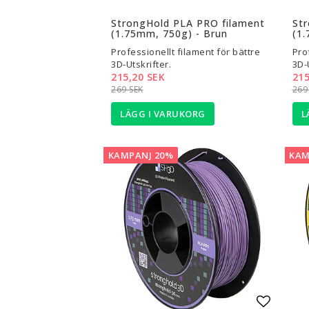
Lägg til
StrongHold PLA PRO filament
St
(1.75mm, 750g) - Brun
(1
Professionellt filament för bättre
Pro
3D-Utskrifter.
3D-
215,20 SEK
215
269 SEK
269
LÄGG I VARUKORG
L
KAMPANJ 20%
KAM