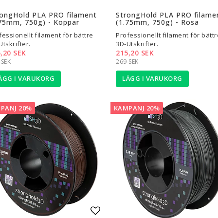
l i favoritlistan
Lägg till i favoritlistan
rongHold PLA PRO filament
StrongHold PLA PRO filame
75mm, 750g) - Koppar
(1.75mm, 750g) - Rosa
fessionellt filament för bättre
Professionellt filament för bättr
Utskrifter.
3D-Utskrifter.
,20 SEK
215,20 SEK
 SEK
269 SEK
ÄGG I VARUKORG
LÄGG I VARUKORG
PANJ 20%
KAMPANJ 20%