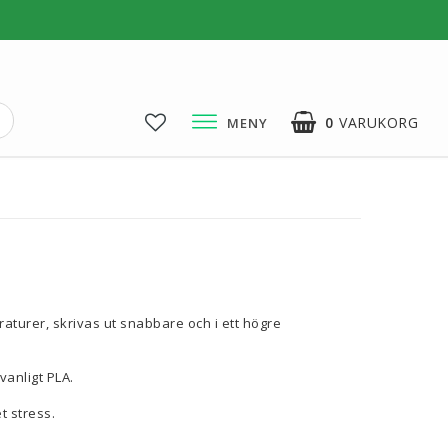
0
VARUKORG
MENY
3D-Pussel & Prylar
3D-Pussel & DIY
3D-Lampor
Visa alla
raturer, skrivas ut snabbare och i ett högre
vanligt PLA.
t stress.