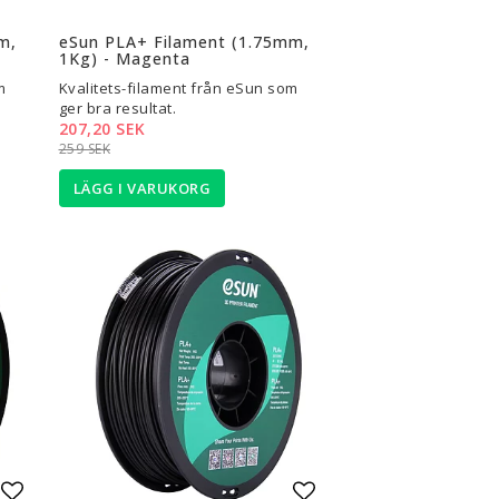
Lägg till i favoritlistan
Lägg till i favoritli
m,
eSun PLA+ Filament (1.75mm,
1Kg) - Magenta
m
Kvalitets-filament från eSun som
ger bra resultat.
207,20 SEK
259 SEK
LÄGG I VARUKORG