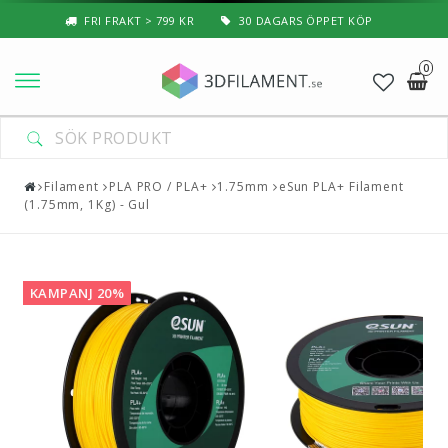
FRI FRAKT > 799 KR
30 DAGARS ÖPPET KÖP
0
Nyheter & Populärt
DIN VARUKORG ÄR TOM
Filament
Filament
PLA PRO / PLA+
1.75mm
eSun PLA+ Filament
(1.75mm, 1Kg) - Gul
Special Filament
3D-Pussel & Prylar
KAMPANJ 20%
3D-Skrivare — Tillbehör
3D-Skrivare — Delar
Resin
3D-Pennor & Tillbehör