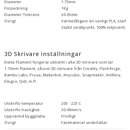
Diameter
1.75mm
Förpackning
1Kg
Diameter Tolerans
±0.05mm
Övrigt
Värmetåligare än vanligt PLA, starka
Stabil smältpunkt, 100% miljövänlig,
3D Skrivare inställningar
Detta filament fungerar utmärkt i alla 3D-skrivare som tar
1.75mm filament, såsom 3D-skrivare från Creality, Flashforge,
Bambu Labs, Prusa, Makerbot, Anycubic, Snapmaker, Artillery,
Elegoo, Qidi, m.fl.
Utskrifts-temperatur
205 - 225 C
Utskrifts-hastighet
30-90mm/s
Uppvärmd byggplatta
Frivilligt
Övrigt
Fästmaterial underlättar