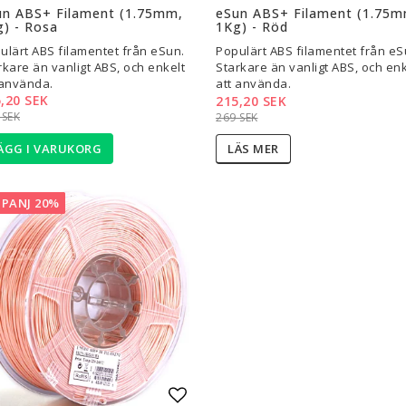
un ABS+ Filament (1.75mm,
eSun ABS+ Filament (1.75m
) - Rosa
1Kg) - Röd
ulärt ABS filamentet från eSun.
Populärt ABS filamentet från eS
rkare än vanligt ABS, och enkelt
Starkare än vanligt ABS, och enk
 använda.
att använda.
,20 SEK
215,20 SEK
 SEK
269 SEK
ÄGG I VARUKORG
LÄS MER
PANJ 20%