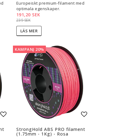
ed
Europeiskt premium-filament med
optimala egenskaper.
191,20 SEK
239 SEK
LÄS MER
KAMPANJ 20%
Lägg till i favoritlistan
Lägg till i favoritli
nt
StrongHold ABS PRO filament
(1.75mm - 1Kg) - Rosa