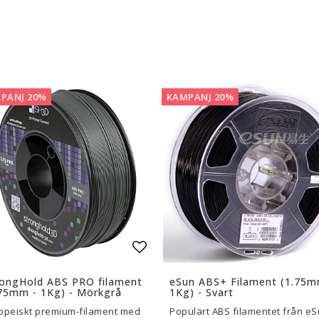
are — Delar
Resin
en
Water Washable
Tough
Visa alla
PANJ 20%
KAMPANJ 20%
a
l i favoritlistan
Lägg till i favoritlistan
rongHold ABS PRO filament
eSun ABS+ Filament (1.75m
75mm - 1Kg) - Mörkgrå
1Kg) - Svart
opeiskt premium-filament med
Populärt ABS filamentet från eS