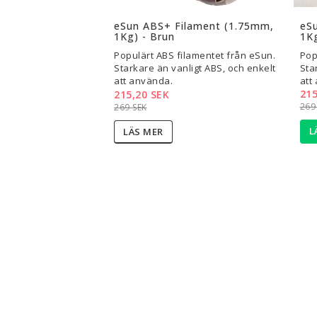
Lägg til
eSun ABS+ Filament (1.75mm,
eS
1Kg) - Brun
1Kg
Populärt ABS filamentet från eSun.
Pop
Starkare än vanligt ABS, och enkelt
Sta
att använda.
att
215
215,20 SEK
269
269 SEK
L
LÄS MER