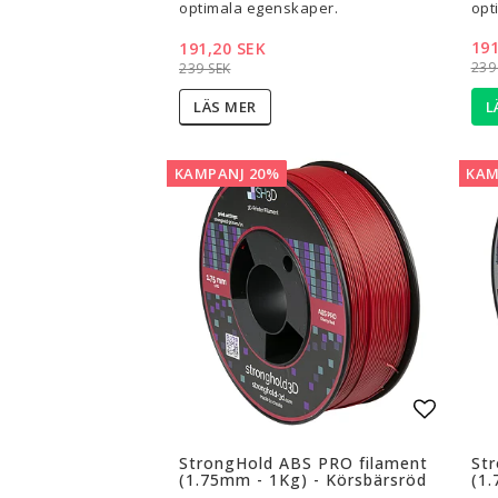
optimala egenskaper.
opt
191
191,20 SEK
239
239 SEK
L
LÄS MER
KAMPANJ 20%
KAM
Lägg til
StrongHold ABS PRO filament
St
(1.75mm - 1Kg) - Körsbärsröd
(1.