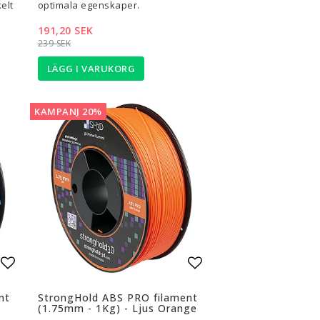
elt
optimala egenskaper.
191,20 SEK
239 SEK
LÄGG I VARUKORG
KAMPANJ 20%
Lägg till i favoritlistan
Lägg till i favoritli
nt
StrongHold ABS PRO filament
(1.75mm - 1Kg) - Ljus Orange