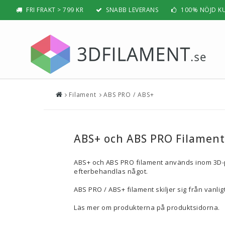
FRI FRAKT > 799 KR
SNABB LEVERANS
100% NÖJD K
Filament
ABS PRO / ABS+
Nyheter & Populärt
Filamen
PLA
BÄSTSÄLJARE
PLA PRO /
NYHETER
ABS+ och ABS PRO Filament
ABS
PRESENTTIPS
ABS PRO /
ABS+ och ABS PRO filament används inom 3D-pri
REA
PETG
efterbehandlas något.
NYBÖRJAR-GUIDE
TPU / TPE
ABS PRO / ABS+ filament skiljer sig från vanlig
HIPS / PVA
BÄST 3D-SKRIVARE 2026
Nylon
Läs mer om produkterna på produktsidorna.
Visa all