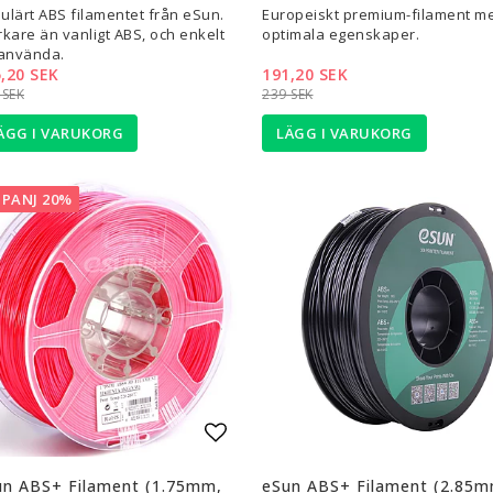
ulärt ABS filamentet från eSun.
Europeiskt premium-filament m
rkare än vanligt ABS, och enkelt
optimala egenskaper.
 använda.
,20 SEK
191,20 SEK
 SEK
239 SEK
ÄGG I VARUKORG
LÄGG I VARUKORG
PANJ 20%
l i favoritlistan
Lägg till i favoritlistan
un ABS+ Filament (1.75mm,
eSun ABS+ Filament (2.85m