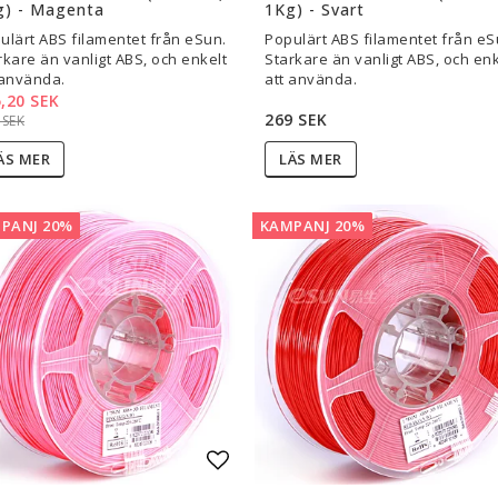
g) - Magenta
1Kg) - Svart
ulärt ABS filamentet från eSun.
Populärt ABS filamentet från eS
rkare än vanligt ABS, och enkelt
Starkare än vanligt ABS, och enk
 använda.
att använda.
,20 SEK
269 SEK
 SEK
ÄS MER
LÄS MER
PANJ 20%
KAMPANJ 20%
l i favoritlistan
Lägg till i favoritlistan