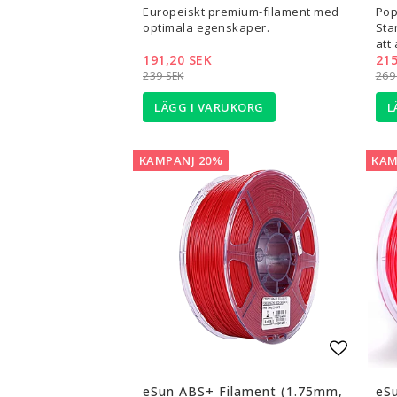
Europeiskt premium-filament med
Pop
optimala egenskaper.
Sta
att
191,20 SEK
215
239 SEK
269
LÄGG I VARUKORG
L
KAMPANJ 20%
KAM
Lägg til
eSun ABS+ Filament (1.75mm,
eS