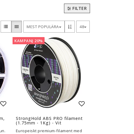
FILTER
3D-Pennor & Tillbehör
3D-Pennor
MEST POPULÄRA
48
Filament till 3D-Pennor
Visa alla
KAMPANJ 20%
Lägg till i favoritlistan
Lägg till i favoritli
m,
StrongHold ABS PRO filament
(1.75mm - 1Kg) - Vit
un.
Europeiskt premium-filament med