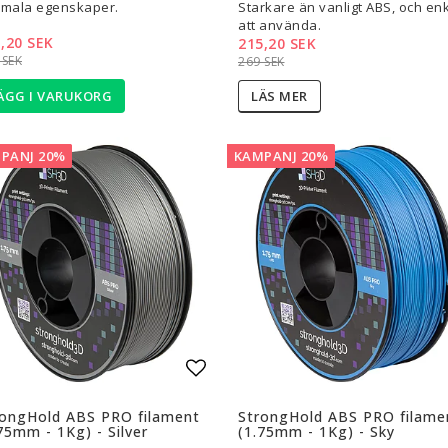
imala egenskaper.
Starkare än vanligt ABS, och enk
att använda.
,20 SEK
215,20 SEK
 SEK
269 SEK
ÄGG I VARUKORG
LÄS MER
PANJ 20%
KAMPANJ 20%
l i favoritlistan
Lägg till i favoritlistan
rongHold ABS PRO filament
StrongHold ABS PRO filame
75mm - 1Kg) - Silver
(1.75mm - 1Kg) - Sky