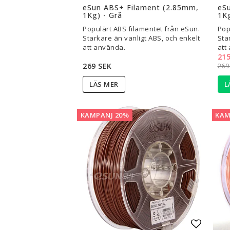
eSun ABS+ Filament (2.85mm,
eS
1Kg) - Grå
1Kg
Populärt ABS filamentet från eSun.
Pop
Starkare än vanligt ABS, och enkelt
Sta
att använda.
att
215
269 SEK
269
L
LÄS MER
KAMPANJ 20%
KAM