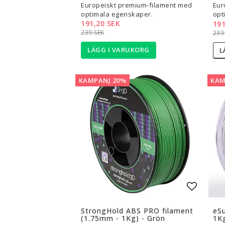
Europeiskt premium-filament med
Eur
optimala egenskaper.
opt
191,20 SEK
191
239 SEK
239
LÄGG I VARUKORG
L
KAMPANJ 20%
KAM
Lägg til
StrongHold ABS PRO filament
eS
(1.75mm - 1Kg) - Grön
1Kg