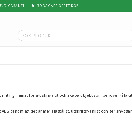
UND-GARANTI
30 DAGARS ÖPPET KÖP
t
Special Filament
Silk, Multifärg & Självlysande
 PLA+
Matt & Pastel
Trä, Metall, Sten & Kolfiber
 ABS+
Flex & Elasticitet
nting främst för att skriva ut och skapa objekt som behöver tåla uto
Stödmaterial
Höghastighet
t ABS genom att det är mer slagtåligt, utskriftsvänligt och ger snyggar
 / ASA
Lättvikt
Rengörande
a
Visa alla