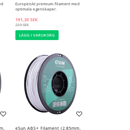
ed
Europeiskt premium-filament med
optimala egenskaper.
191,20 SEK
239 SEK
LÄGG I VARUKORG
Lägg till i favoritlistan
Lägg till i favoritli
m,
eSun ABS+ Filament (2.85mm,