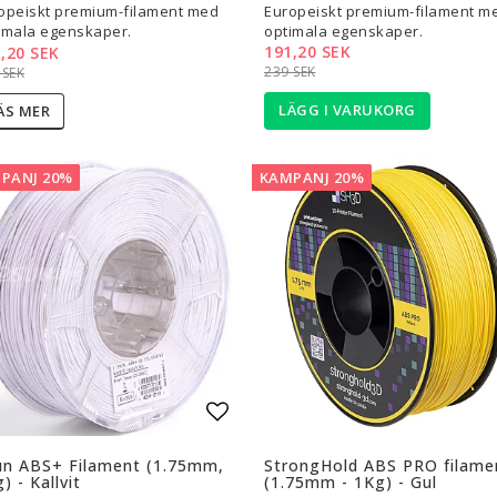
opeiskt premium-filament med
Europeiskt premium-filament m
imala egenskaper.
optimala egenskaper.
191,20 SEK
,20 SEK
239 SEK
 SEK
LÄGG I VARUKORG
ÄS MER
PANJ 20%
KAMPANJ 20%
l i favoritlistan
Lägg till i favoritlistan
un ABS+ Filament (1.75mm,
StrongHold ABS PRO filame
) - Kallvit
(1.75mm - 1Kg) - Gul