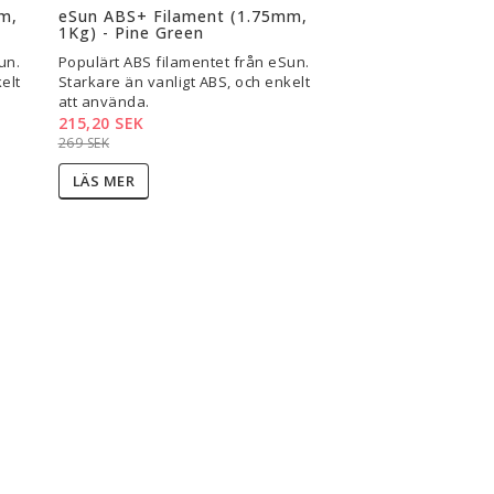
m,
eSun ABS+ Filament (1.75mm,
1Kg) - Pine Green
un.
Populärt ABS filamentet från eSun.
elt
Starkare än vanligt ABS, och enkelt
att använda.
215,20 SEK
269 SEK
LÄS MER