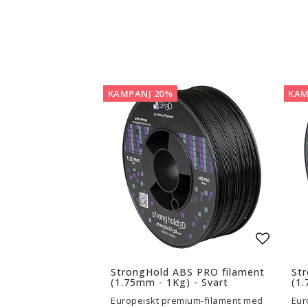
3D-Skrivare — Tillbehör
3D-Skriv
Byggytor
Munstyck
Verktyg
Extruder
Tejp, Lim & Fästmaterial
Hotend
KAMPANJ 20%
KAM
Filament-förvaring
Övrigt
Visa alla
Visa all
Lägg til
StrongHold ABS PRO filament
St
(1.75mm - 1Kg) - Svart
(1.
Europeiskt premium-filament med
Eur