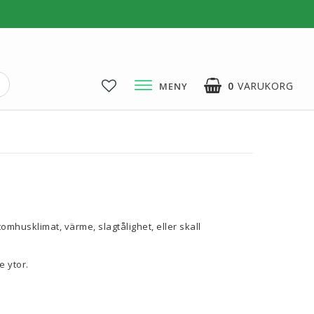
0
VARUKORG
MENY
3D-Pussel & Prylar
3D-Pussel & DIY
3D-Lampor
Visa alla
mhusklimat, värme, slagtålighet, eller skall
e ytor.