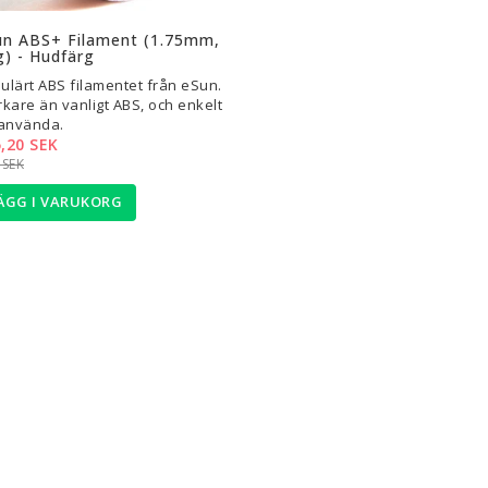
l i favoritlistan
Lägg till i favoritlistan
un ABS+ Filament (1.75mm,
) - Hudfärg
ulärt ABS filamentet från eSun.
rkare än vanligt ABS, och enkelt
 använda.
,20 SEK
 SEK
ÄGG I VARUKORG