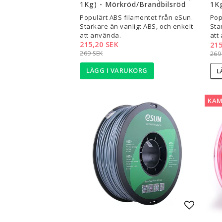
1Kg) - Mörkröd/Brandbilsröd
1K
Populärt ABS filamentet från eSun.
Pop
Starkare än vanligt ABS, och enkelt
Sta
att använda.
att
215,20 SEK
215
269 SEK
269
LÄGG I VARUKORG
L
KAM
Lägg til