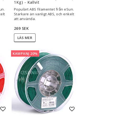
1Kg) - Kallvit
un.
Populärt ABS filamentet från eSun.
elt
Starkare än vanligt ABS, och enkelt
att använda.
269 SEK
LÄS MER
KAMPANJ 20%
Lägg till i favoritlistan
Lägg till i favoritli