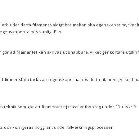
erbjuder detta filament väldigt bra mekaniska egenskaper mycket li
 egenskaperna hos vanligt PLA.
ör att filamentet kan skrivas ut snabbare, vilket ger kortare utskrift
 blir mer släta tack vare egenskaperna hos detta filament, vilket bidr
 teknik som gör att filamentet ej trasslar ihop sig under 3D-utskrift.
ts och korrigeras noggrant under tillverkningsprocessen.