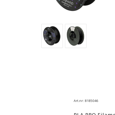
3D-Skrivare — Tillbehör
3D-Skriv
Byggytor
Munstyck
Verktyg
Extruder
Tejp, Lim & Fästmaterial
Hotend
Filament-förvaring
Övrigt
Visa alla
Visa all
Art.nr: 8185046
PLA PRO Filame