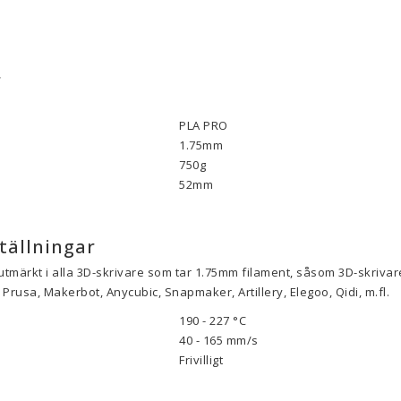
.
r
PLA PRO
1.75mm
750g
52mm
tällningar
utmärkt i alla 3D-skrivare som tar 1.75mm filament, såsom 3D-skrivare
Prusa, Makerbot, Anycubic, Snapmaker, Artillery, Elegoo, Qidi, m.fl.
190 - 227 °C
40 - 165 mm/s
Frivilligt