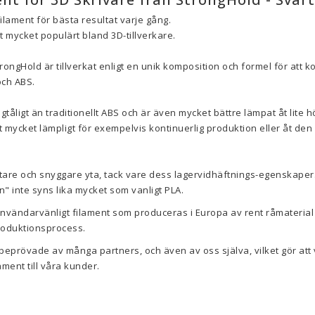
filament för bästa resultat varje gång.
it mycket populärt bland 3D-tillverkare.
rongHold är tillverkat enligt en unik komposition och formel för att 
ch ABS.
gtåligt än traditionellt ABS och är även mycket bättre lämpat åt lite h
et mycket lämpligt för exempelvis kontinuerlig produktion eller åt de
are och snyggare yta, tack vare dess lagervidhäftnings-egenskaper. 
" inte syns lika mycket som vanligt PLA.
nvändarvänligt filament som produceras i Europa av rent råmaterial 
roduktionsprocess.
beprövade av många partners, och även av oss själva, vilket gör att
ment till våra kunder.