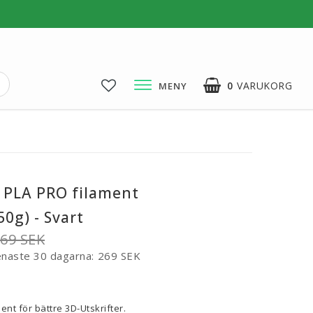
0
VARUKORG
MENY
3D-Pussel & Prylar
3D-Pussel & DIY
3D-Lampor
 PLA PRO filament
Visa alla
0g) - Svart
69 SEK
enaste 30 dagarna
269 SEK
voritlistan
ent för bättre 3D-Utskrifter.