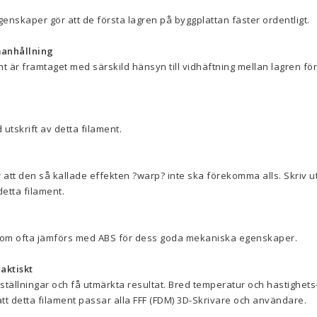
enskaper gör att de första lagren på byggplattan fäster ordentligt.
anhållning
t är framtaget med särskild hänsyn till vidhäftning mellan lagren för
utskrift av detta filament.
att den så kallade effekten ?warp? inte ska förekomma alls. Skriv ut
etta filament.
 som ofta jämförs med ABS för dess goda mekaniska egenskaper.
aktiskt
ställningar och få utmärkta resultat. Bred temperatur och hastighets
t detta filament passar alla FFF (FDM) 3D-Skrivare och användare.