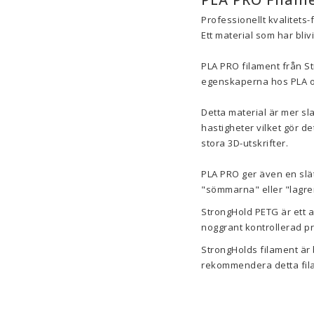
Professionellt kvalitets-
Ett material som har bliv
PLA PRO filament från St
egenskaperna hos PLA o
Detta material är mer sla
hastigheter vilket gör d
stora 3D-utskrifter.
PLA PRO ger även en slät
"sömmarna" eller "lagren
StrongHold PETG är ett a
noggrant kontrollerad p
StrongHolds filament är 
rekommendera detta fila