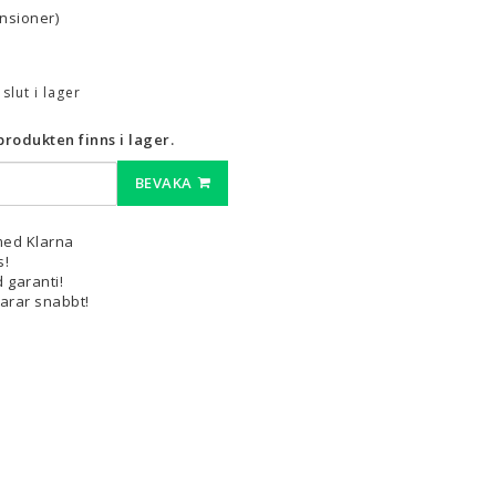
nsioner)
3D-Pennor & Tillbehör
3D-Pennor
t slut i lager
Filament till 3D-Pennor
rodukten finns i lager.
Visa alla
BEVAKA
med Klarna
s!
 garanti!
varar snabbt!