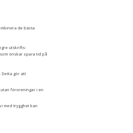
kombinera de bästa
ögre utskrifts-
n som önskar spara tid på
Detta gör att
utan föroreningar i en
 vi med trygghet kan