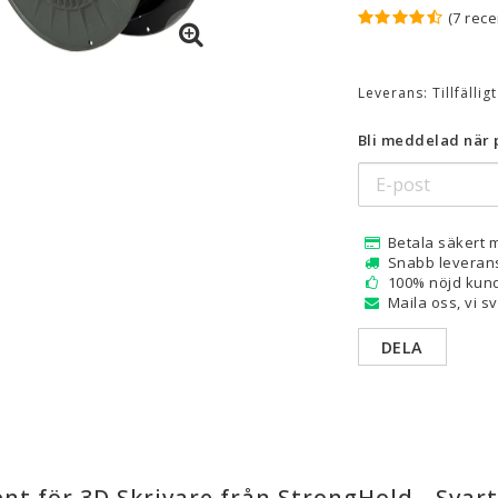
(7 rece
are — Delar
Resin
en
Water Washable
Leverans:
Tillfällig
Tough
Bli meddelad när p
Visa alla
a
Betala säkert 
Snabb leveran
100% nöjd kund
Maila oss, vi s
DELA
nt för 3D Skrivare från StrongHold - Svart