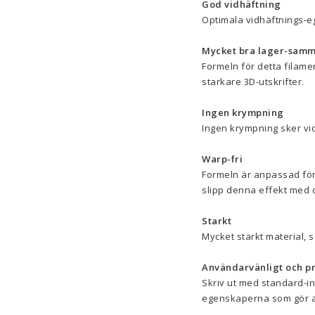
God vidhäftning
Optimala vidhäftnings-eg
Mycket bra lager-samm
Formeln för detta filamen
starkare 3D-utskrifter.
Ingen krympning
Ingen krympning sker vid 
Warp-fri
Formeln är anpassad för 
slipp denna effekt med d
Starkt
Mycket starkt material,
Användarvänligt och pr
Skriv ut med standard-in
egenskaperna som gör at