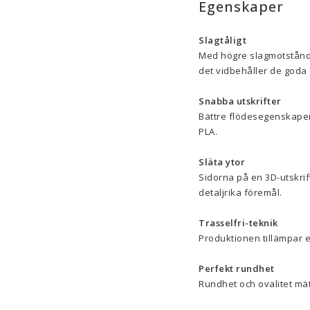
Egenskaper
Slagtåligt
Med högre slagmotstånd 
det vidbehåller de goda
Snabba utskrifter
Bättre flödesegenskaper g
PLA.
Släta ytor
Sidorna på en 3D-utskrift
detaljrika föremål.
Trasselfri-teknik
Produktionen tillämpar en
Perfekt rundhet
Rundhet och ovalitet mä