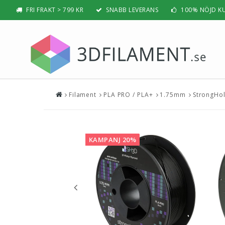
FRI FRAKT > 799 KR
SNABB LEVERANS
100% NÖJD K
Filament
PLA PRO / PLA+
1.75mm
StrongHol
Nyheter & Populärt
Filamen
PLA
BÄSTSÄLJARE
PLA PRO /
NYHETER
KAMPANJ 20%
ABS
PRESENTTIPS
ABS PRO /
REA
PETG
NYBÖRJAR-GUIDE
TPU / TPE
HIPS / PVA
BÄST 3D-SKRIVARE 2026
Nylon
Visa all