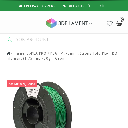
FRI FRAKT > 799 KR
30 DAGARS ÖPPET KÖP
0
Nyheter & Populärt
Filament
Filament
PLA PRO / PLA+
1.75mm
StrongHold PLA PRO
filament (1.75mm, 750g) - Grön
Special Filament
3D-Pussel & Prylar
KAMPANJ 20%
3D-Skrivare — Tillbehör
3D-Skrivare — Delar
Resin
3D-Pennor & Tillbehör