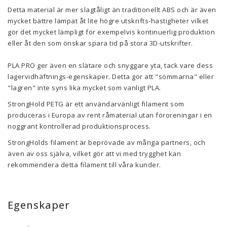
Detta material är mer slagtåligt än traditionellt ABS och är även
mycket bättre lämpat åt lite högre utskrifts-hastigheter vilket
gör det mycket lämpligt för exempelvis kontinuerlig produktion
eller åt den som önskar spara tid på stora 3D-utskrifter.
PLA PRO ger även en slätare och snyggare yta, tack vare dess
lagervidhäftnings-egenskaper. Detta gör att "sömmarna" eller
"lagren" inte syns lika mycket som vanligt PLA.
StrongHold PETG är ett användarvänligt filament som
produceras i Europa av rent råmaterial utan föroreningar i en
noggrant kontrollerad produktionsprocess.
StrongHolds filament är beprövade av många partners, och
även av oss själva, vilket gör att vi med trygghet kan
rekommendera detta filament till våra kunder.
Egenskaper