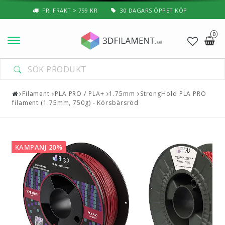
FRI FRAKT > 799 KR
30 DAGARS ÖPPET KÖP
0
Nyheter & Populärt
Filament
Filament
PLA PRO / PLA+
1.75mm
StrongHold PLA PRO
filament (1.75mm, 750g) - Körsbärsröd
Special Filament
3D-Pussel & Prylar
KAMPANJ 20%
3D-Skrivare — Tillbehör
3D-Skrivare — Delar
Resin
3D-Pennor & Tillbehör