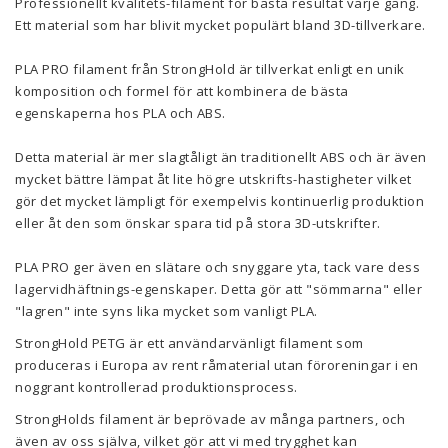
Professionellt kvalitets-filament för bästa resultat varje gång.
Ett material som har blivit mycket populärt bland 3D-tillverkare.
PLA PRO filament från StrongHold är tillverkat enligt en unik
komposition och formel för att kombinera de bästa
egenskaperna hos PLA och ABS.
Detta material är mer slagtåligt än traditionellt ABS och är även
mycket bättre lämpat åt lite högre utskrifts-hastigheter vilket
gör det mycket lämpligt för exempelvis kontinuerlig produktion
eller åt den som önskar spara tid på stora 3D-utskrifter.
PLA PRO ger även en slätare och snyggare yta, tack vare dess
lagervidhäftnings-egenskaper. Detta gör att "sömmarna" eller
"lagren" inte syns lika mycket som vanligt PLA.
StrongHold PETG är ett användarvänligt filament som
produceras i Europa av rent råmaterial utan föroreningar i en
noggrant kontrollerad produktionsprocess.
StrongHolds filament är beprövade av många partners, och
även av oss själva, vilket gör att vi med trygghet kan