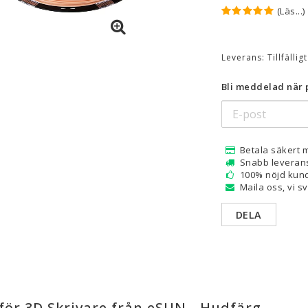
(Läs...)
are — Delar
Resin
en
Water Washable
Leverans:
Tillfällig
Tough
Bli meddelad när p
Visa alla
a
Betala säkert 
Snabb leveran
100% nöjd kund
Maila oss, vi s
DELA
för 3D Skrivare från eSUN - Hudfärg