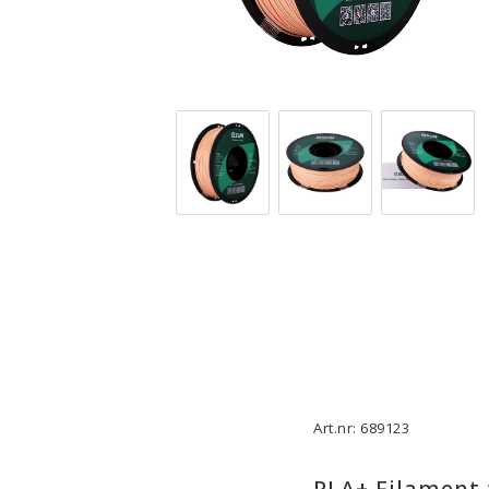
3D-Skrivare — Tillbehör
3D-Skriv
Byggytor
Munstyck
Verktyg
Extruder
Tejp, Lim & Fästmaterial
Hotend
Filament-förvaring
Övrigt
Visa alla
Visa all
Art.nr: 689123
PLA+ Filament 