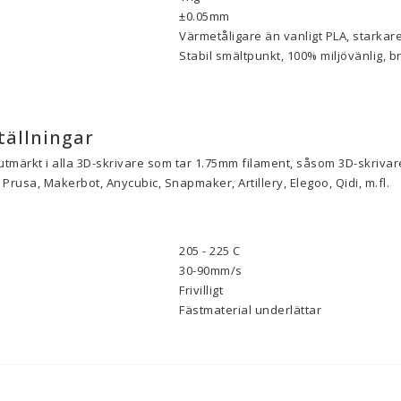
±0.05mm
Värmetåligare än vanligt PLA, starkare
Stabil smältpunkt, 100% miljövänlig, b
tällningar
utmärkt i alla 3D-skrivare som tar 1.75mm filament, såsom 3D-skrivare
Prusa, Makerbot, Anycubic, Snapmaker, Artillery, Elegoo, Qidi, m.fl.
205 - 225 C
30-90mm/s
Frivilligt
Fästmaterial underlättar