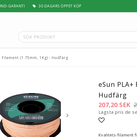
UND-GARANTI
30 DAGARS ÖPPET KÖP
 Filament (1.75mm, 1Kg) - Hudfärg
t
Special Filament
Silk, Multifärg & Självlysande
 PLA+
Matt & Pastel
eSun PLA+ 
Trä, Metall, Sten & Kolfiber
Hudfärg
 ABS+
Flex & Elasticitet
Stödmaterial
207,20 SEK
2
Höghastighet
Lägsta pris de s
 / ASA
Lättvikt
Rengörande
Lägg till i fa
a
Visa alla
Kvalitets-filament 