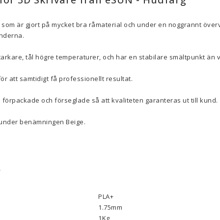
 som är gjort på mycket bra råmaterial och under en noggrannt överv
underna.
arkare, tål högre temperaturer, och har en stabilare smältpunkt än 
ör att samtidigt få professionellt resultat.
 förpackade och förseglade så att kvaliteten garanteras ut till kund.
 under benämningen Beige.
r
PLA+
1.75mm
1Kg