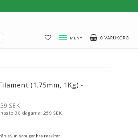
0
VARUKORG
MENY
3D-Pussel & Prylar
3D-Pussel & DIY
3D-Lampor
Filament (1.75mm, 1Kg) -
Visa alla
59 SEK
enaste 30 dagarna
259 SEK
voritlistan
från eSun som ger bra resultat.