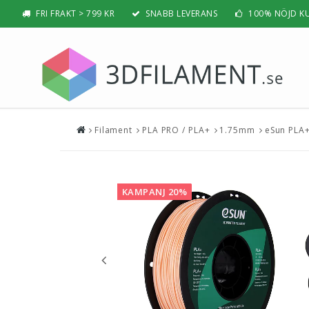
FRI FRAKT > 799 KR
SNABB LEVERANS
100% NÖJD K
Filament
PLA PRO / PLA+
1.75mm
eSun PLA+
Nyheter & Populärt
Filamen
PLA
BÄSTSÄLJARE
PLA PRO /
NYHETER
KAMPANJ 20%
ABS
PRESENTTIPS
ABS PRO /
REA
PETG
NYBÖRJAR-GUIDE
TPU / TPE
HIPS / PVA
BÄST 3D-SKRIVARE 2026
Nylon
Visa all