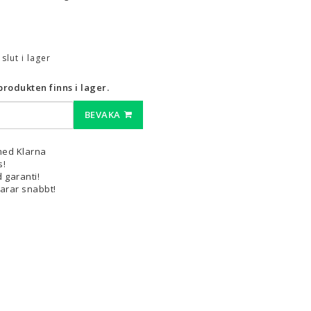
3D-Pennor & Tillbehör
3D-Pennor
t slut i lager
Filament till 3D-Pennor
rodukten finns i lager.
Visa alla
BEVAKA
med Klarna
s!
 garanti!
varar snabbt!