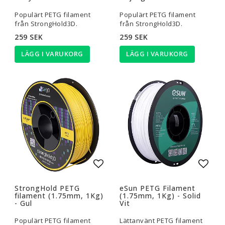
Populärt PETG filament
Populärt PETG filament
från StrongHold3D.
från StrongHold3D.
259 SEK
259 SEK
LÄGG I VARUKORG
LÄGG I VARUKORG
Lägg till i favoritlistan
Lägg t
StrongHold PETG
eSun PETG Filament
filament (1.75mm, 1Kg)
(1.75mm, 1Kg) - Solid
- Gul
Vit
Populärt PETG filament
Lättanvänt PETG filament