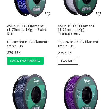
Lägg till i favoritlistan
Lägg t
eSun PETG Filament
eSun PETG Filament
(1.75mm, 1Kg) - Solid
(1.75mm, 1Kg) -
Blå
Transparent
Lättanvänt PETG filament
Lättanvänt PETG filament
från eSun.
från eSun.
279 SEK
279 SEK
LÄGG I VARUKORG
LÄS MER