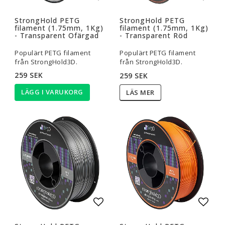
Lägg till i favoritlistan
Lägg t
StrongHold PETG
StrongHold PETG
filament (1.75mm, 1Kg)
filament (1.75mm, 1Kg)
- Transparent Ofärgad
- Transparent Röd
Populärt PETG filament
Populärt PETG filament
från StrongHold3D.
från StrongHold3D.
259 SEK
259 SEK
LÄGG I VARUKORG
LÄS MER
Lägg till i favoritlistan
Lägg t