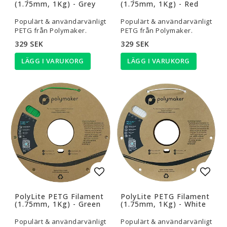
(1.75mm, 1Kg) - Grey
(1.75mm, 1Kg) - Red
Populärt & användarvänligt
Populärt & användarvänligt
PETG från Polymaker.
PETG från Polymaker.
329 SEK
329 SEK
LÄGG I VARUKORG
LÄGG I VARUKORG
Lägg till i favoritlistan
Lägg t
PolyLite PETG Filament
PolyLite PETG Filament
(1.75mm, 1Kg) - Green
(1.75mm, 1Kg) - White
Populärt & användarvänligt
Populärt & användarvänligt