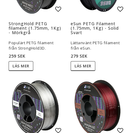
Lägg till i favoritlistan
Lägg t
StrongHold PETG
eSun PETG Filament
filament (1.75mm, 1Kg)
(1.75mm, 1Kg) - Solid
- Mörkgrå
Svart
Populärt PETG filament
Lättanvänt PETG filament
från StrongHold3D.
från eSun.
259 SEK
279 SEK
LÄS MER
LÄS MER