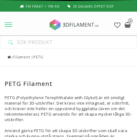
FRI FRAKT > 799 KR
30 DAGARS ÖPPET KÖP
0
Nyheter & Populärt
Filament
Filament
PETG
Special Filament
3D-Pussel & Prylar
PETG Filament
3D-Skrivare — Tillbehör
PETG (Polyethylene Terephthalate with Glykol) är ett smidigt
material för 3D-utskrifter. Det krävs inte inhägnad, är odörfritt,
3D-Skrivare — Delar
och kräver inte heller en uppvärmd byggplatta (även om det
rekommenderas). PETG används för att skapa mycket tåliga 3D-
Resin
utskrifter.
3D-Pennor & Tillbehör
Använd gärna PETG för att skapa 3D utskrifter som skall vara
starka och kunna utstå stress. Exempel på områden är