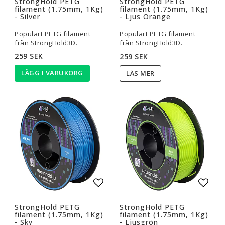
StrongHold PETG
StrongHold PETG
filament (1.75mm, 1Kg)
filament (1.75mm, 1Kg)
- Silver
- Ljus Orange
Populärt PETG filament
Populärt PETG filament
från StrongHold3D.
från StrongHold3D.
259 SEK
259 SEK
LÄGG I VARUKORG
LÄS MER
Lägg till i favoritlistan
Lägg t
StrongHold PETG
StrongHold PETG
filament (1.75mm, 1Kg)
filament (1.75mm, 1Kg)
- Sky
- Ljusgrön