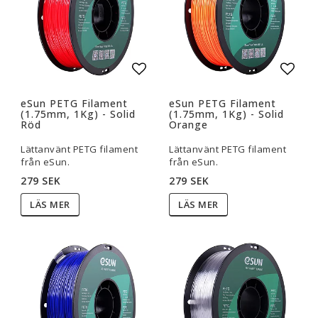
Lägg till i favoritlistan
Lägg t
eSun PETG Filament
eSun PETG Filament
(1.75mm, 1Kg) - Solid
(1.75mm, 1Kg) - Solid
Röd
Orange
Lättanvänt PETG filament
Lättanvänt PETG filament
från eSun.
från eSun.
279 SEK
279 SEK
LÄS MER
LÄS MER