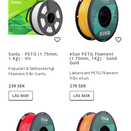
Lägg till i favoritlistan
Lägg t
Sunlu - PETG (1.75mm,
eSun PETG Filament
1 Kg) - Vit
(1.75mm, 1Kg) - Solid
Guld
Populärt & lätthanterligt
Lättanvänt PETG filament
Filament från Sunlu.
från eSun.
239 SEK
279 SEK
LÄS MER
LÄS MER