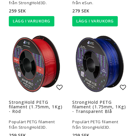
från StrongHold3D.
från eSun.
259 SEK
279 SEK
LÄGG I VARUKORG
LÄGG I VARUKORG
Lägg till i favoritlistan
Lägg t
StrongHold PETG
StrongHold PETG
filament (1.75mm, 1Kg)
filament (1.75mm, 1Kg)
- Röd
- Transparent Blå
Populärt PETG filament
Populärt PETG filament
från StrongHold3D.
från StrongHold3D.
259 SEK
259 SEK