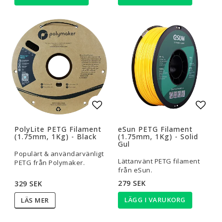
Lägg till i favoritlistan
Lägg t
PolyLite PETG Filament
eSun PETG Filament
(1.75mm, 1Kg) - Black
(1.75mm, 1Kg) - Solid
Gul
Populärt & användarvänligt
Lättanvänt PETG filament
PETG från Polymaker.
från eSun.
279 SEK
329 SEK
LÄGG I VARUKORG
LÄS MER