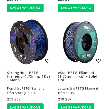
LÄGG I VARUKORG
LÄGG I VARUKORG
Lägg till i favoritlistan
Lägg t
StrongHold PETG
eSun PETG Filament
filament (1.75mm, 1Kg)
(1.75mm, 1Kg) - Solid
- Marin
Grå
Populärt PETG filament
Lättanvänt PETG filament
från StrongHold3D.
från eSun.
259 SEK
279 SEK
LÄGG I VARUKORG
LÄGG I VARUKORG