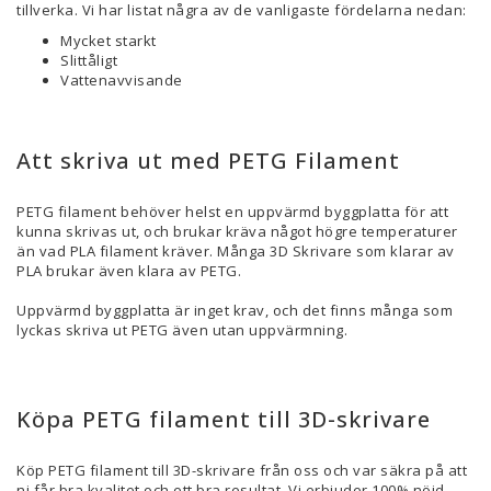
tillverka. Vi har listat några av de vanligaste fördelarna nedan:
Mycket starkt
Slittåligt
Vattenavvisande
Att skriva ut med PETG Filament
PETG filament behöver helst en uppvärmd byggplatta för att
kunna skrivas ut, och brukar kräva något högre temperaturer
än vad PLA filament kräver. Många 3D Skrivare som klarar av
PLA brukar även klara av PETG.
Uppvärmd byggplatta är inget krav, och det finns många som
lyckas skriva ut PETG även utan uppvärmning.
Köpa PETG filament till 3D-skrivare
Köp PETG filament till 3D-skrivare från oss och var säkra på att
ni får bra kvalitet och ett bra resultat. Vi erbjuder 100% nöjd