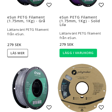
Lägg till i favoritlistan
Lägg t
eSun PETG Filament
eSun PETG Filament
(1.75mm, 1Kg) - Grå
(1.75mm, 1Kg) - Solid
Lila
Lättanvänt PETG filament
Lättanvänt PETG filament
från eSun.
från eSun.
279 SEK
279 SEK
LÄGG I VARUKORG
LÄS MER