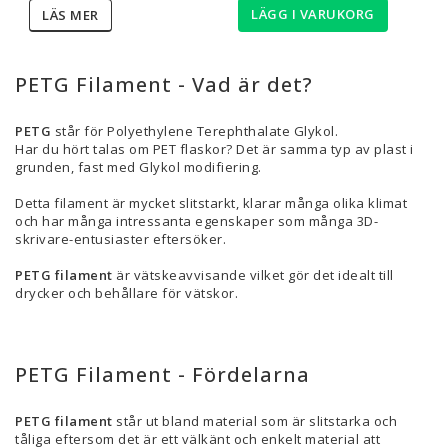
LÄGG I VARUKORG
LÄS MER
PETG Filament - Vad är det?
PETG
står för
Polyethylene Terephthalate Glykol.
Har du hört talas om PET flaskor? Det är samma typ av plast i
grunden, fast med Glykol modifiering.
Detta filament är mycket slitstarkt, klarar många olika klimat
och har många intressanta egenskaper som många 3D-
skrivare-entusiaster eftersöker.
PETG filament
är vätskeavvisande vilket gör det idealt till
drycker och behållare för vätskor.
PETG Filament - Fördelarna
PETG filament
står ut bland material som är slitstarka och
tåliga eftersom det är ett välkänt och enkelt material att