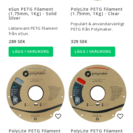
Lägg till i favoritlistan
Lägg t
eSun PETG Filament
PolyLite PETG Filament
(1.75mm, 1Kg) - Solid
(1.75mm, 1Kg) - Clear
Silver
Populärt & användarvänligt
Lättanvänt PETG filament
PETG från Polymaker.
från eSun.
289 SEK
329 SEK
LÄGG I VARUKORG
LÄGG I VARUKORG
Lägg till i favoritlistan
Lägg t
PolyLite PETG Filament
PolyLite PETG Filament