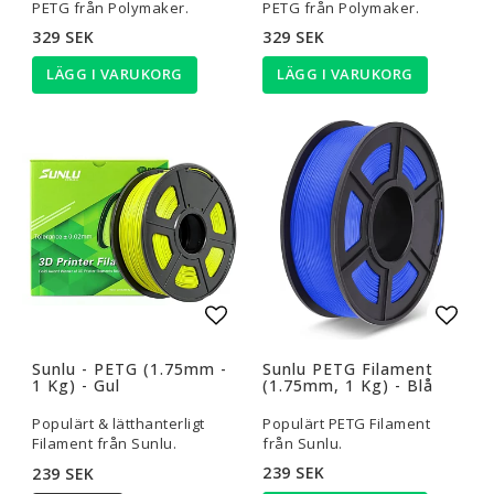
PETG från Polymaker.
PETG från Polymaker.
329 SEK
329 SEK
LÄGG I VARUKORG
LÄGG I VARUKORG
Lägg till i favoritlistan
Lägg t
Sunlu - PETG (1.75mm -
Sunlu PETG Filament
1 Kg) - Gul
(1.75mm, 1 Kg) - Blå
Populärt & lätthanterligt
Populärt PETG Filament
Filament från Sunlu.
från Sunlu.
239 SEK
239 SEK