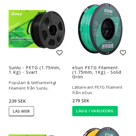
Lägg till i favoritlistan
Lägg t
Sunlu - PETG (1.75mm,
eSun PETG Filament
1 Kg) - Svart
(1.75mm, 1Kg) - Solid
Grön
Populärt & lätthanterligt
Lättanvänt PETG filament
Filament från Sunlu.
från eSun.
279 SEK
239 SEK
LÄGG I VARUKORG
LÄS MER