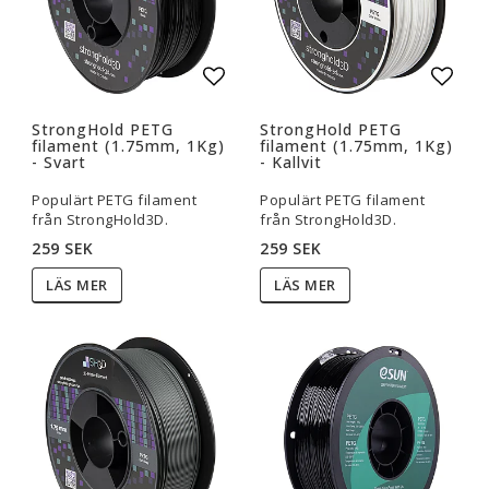
Lägg till i favoritlistan
Lägg t
StrongHold PETG
StrongHold PETG
filament (1.75mm, 1Kg)
filament (1.75mm, 1Kg)
- Svart
- Kallvit
Populärt PETG filament
Populärt PETG filament
från StrongHold3D.
från StrongHold3D.
259 SEK
259 SEK
LÄS MER
LÄS MER