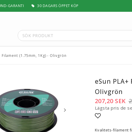
UND-GARANTI
30 DAGARS ÖPPET KÖP
 Filament (1.75mm, 1Kg) - Olivgrön
t
Special Filament
Silk, Multifärg & Självlysande
 PLA+
Matt & Pastel
eSun PLA+ 
Trä, Metall, Sten & Kolfiber
Olivgrön
 ABS+
Flex & Elasticitet
Stödmaterial
207,20 SEK
2
Höghastighet
Lägsta pris de s
 / ASA
Lättvikt
Rengörande
Lägg till i fa
a
Visa alla
Kvalitets-filament 