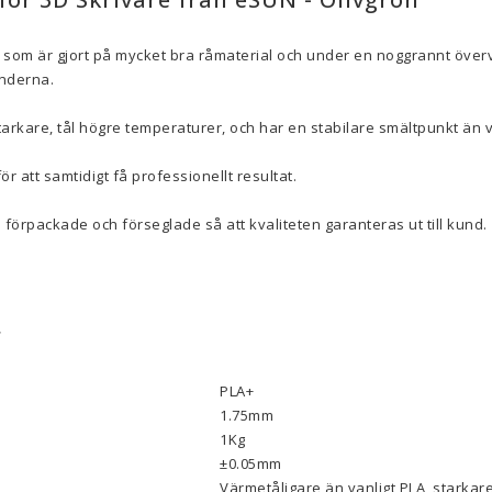
 som är gjort på mycket bra råmaterial och under en noggrannt överv
underna.
arkare, tål högre temperaturer, och har en stabilare smältpunkt än 
ör att samtidigt få professionellt resultat.
 förpackade och förseglade så att kvaliteten garanteras ut till kund.
r
PLA+
1.75mm
1Kg
±0.05mm
Värmetåligare än vanligt PLA, starkare