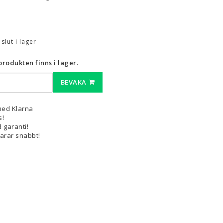
3D-Pennor & Tillbehör
3D-Pennor
t slut i lager
Filament till 3D-Pennor
rodukten finns i lager.
Visa alla
BEVAKA
med Klarna
s!
 garanti!
varar snabbt!