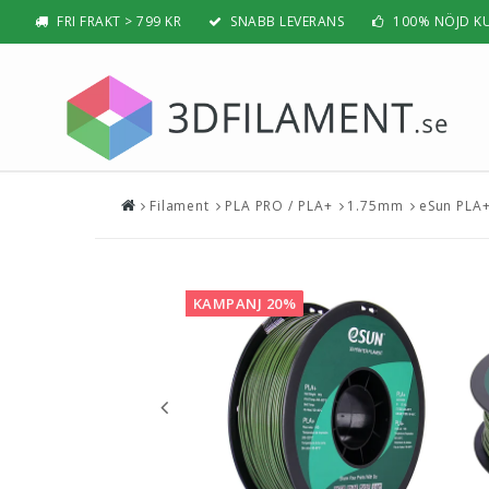
FRI FRAKT > 799 KR
SNABB LEVERANS
100% NÖJD K
Filament
PLA PRO / PLA+
1.75mm
eSun PLA+
Nyheter & Populärt
Filamen
PLA
BÄSTSÄLJARE
PLA PRO /
NYHETER
KAMPANJ 20%
ABS
PRESENTTIPS
ABS PRO /
REA
PETG
NYBÖRJAR-GUIDE
TPU / TPE
HIPS / PVA
BÄST 3D-SKRIVARE 2026
Nylon
Visa all