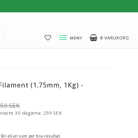
0
VARUKORG
MENY
3D-Pussel & Prylar
3D-Pussel & DIY
3D-Lampor
Filament (1.75mm, 1Kg) -
Visa alla
59 SEK
enaste 30 dagarna
259 SEK
voritlistan
från eSun som ger bra resultat.