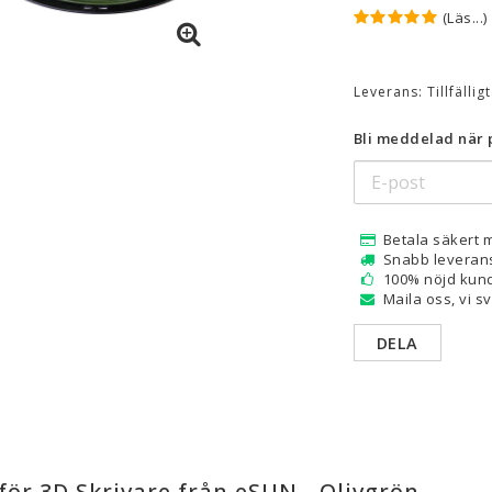
(Läs...)
are — Delar
Resin
en
Water Washable
Leverans:
Tillfällig
Tough
Bli meddelad när p
Visa alla
a
Betala säkert 
Snabb leveran
100% nöjd kund
Maila oss, vi s
DELA
för 3D Skrivare från eSUN - Olivgrön