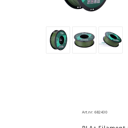
3D-Skrivare — Tillbehör
3D-Skriv
Byggytor
Munstyck
Verktyg
Extruder
Tejp, Lim & Fästmaterial
Hotend
Filament-förvaring
Övrigt
Visa alla
Visa all
Art.nr: 682430
PLA+ Filament 