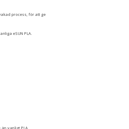
akad process, för att ge
vanliga eSUN PLA.
 än vanligt PLA,