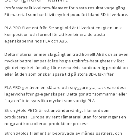
Professionellt kvalitets-filament för bästa resultat varje gång.
Ett material som har blivit mycket populärt bland 3D-tillverkare.
PLA PRO filament från StrongHold är tillverkat enligt en unik
komposition och formel för att kombinera de bästa
egenskaperna hos PLA och ABS.
Detta material är mer slagtåligt än traditionellt ABS och är även
mycket bättre lämpat åt lite högre utskrifts-hastigheter vilket
gör det mycket lämpligt för exempelvis kontinuerlig produktion
eller åt den som önskar spara tid på stora 3D-utskrifter.
PLA PRO ger även en slätare och snyggare yta, tack vare dess
lagervidhäftnings-egenskaper. Detta gör att "sömmarna" eller
"lagren" inte syns lika mycket som vanligt PLA.
StrongHold PETG är ett användarvänligt filament som
produceras i Europa av rent råmaterial utan föroreningar i en
noggrant kontrollerad produktionsprocess.
StrongHolds filament är beprövade av många partners, och