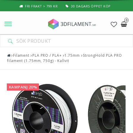
FRI FRAKT > 799 KR
30 DAGARS ÖPPET KÖP
0
Nyheter & Populärt
Filament
Filament
PLA PRO / PLA+
1.75mm
StrongHold PLA PRO
filament (1.75mm, 750g) - Kallvit
Special Filament
3D-Pussel & Prylar
KAMPANJ 20%
3D-Skrivare — Tillbehör
3D-Skrivare — Delar
Resin
3D-Pennor & Tillbehör