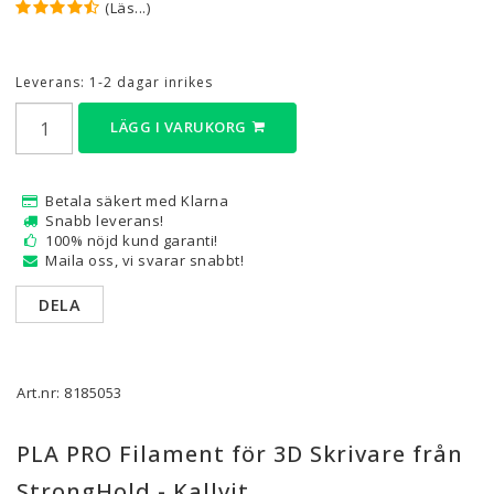
(Läs...)
Leverans:
1-2 dagar inrikes
LÄGG I VARUKORG
Betala säkert med Klarna
Snabb leverans!
100% nöjd kund garanti!
Maila oss, vi svarar snabbt!
DELA
Art.nr: 8185053
PLA PRO Filament för 3D Skrivare från
StrongHold - Kallvit