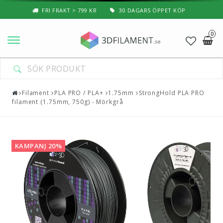
FRI FRAKT > 799 KR
30 DAGARS ÖPPET KÖP
0
Nyheter & Populärt
Filament
Filament
PLA PRO / PLA+
1.75mm
StrongHold PLA PRO
filament (1.75mm, 750g) - Mörkgrå
Special Filament
3D-Pussel & Prylar
KAMPANJ 20%
3D-Skrivare — Tillbehör
3D-Skrivare — Delar
Resin
3D-Pennor & Tillbehör