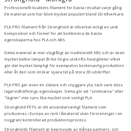
Professionellt kvalitets-filament för bästa resultat varje gång.
Ett material som har blivit mycket populärt bland 3D-tillverkare.
PLA PRO filament från StrongHold är tillverkat enligt en unik
komposition och formel för att kombinera de bästa
egenskaperna hos PLA och ABS.
Detta material är mer slagtåligt än traditionellt ABS och är även
mycket bättre lämpat åt lite högre utskrifts-hastigheter vilket
gör det mycket lämpligt för exempelvis kontinuerlig produktion
eller åt den som önskar spara tid på stora 3D-utskrifter.
PLA PRO ger även en slätare och snyggare yta, tack vare dess
lagervidhäftnings-egenskaper. Detta gör att "sömmarna" eller
"lagren" inte syns lika mycket som vanligt PLA.
StrongHold PETG är ett användarvänligt filament som
produceras i Europa av rent råmaterial utan föroreningar i en
noggrant kontrollerad produktionsprocess.
StrongHolds filament är beprövade av många partners, och