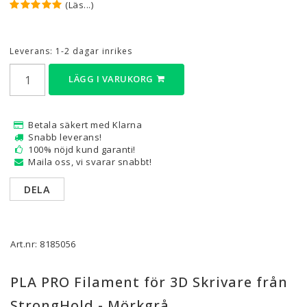
(Läs...)
Leverans:
1-2 dagar inrikes
LÄGG I VARUKORG
Betala säkert med Klarna
Snabb leverans!
100% nöjd kund garanti!
Maila oss, vi svarar snabbt!
DELA
Art.nr: 8185056
PLA PRO Filament för 3D Skrivare från
StrongHold - Mörkgrå