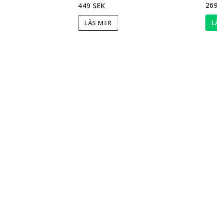
269
449 SEK
L
LÄS MER