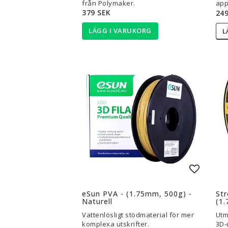
från Polymaker.
app
379 SEK
249
LÄGG I VARUKORG
L
Lägg til
eSun PVA - (1.75mm, 500g) -
Str
Naturell
(1.
Vattenlösligt stödmaterial för mer
Utm
komplexa utskrifter.
3D-