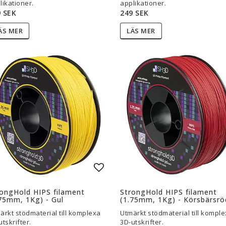
likationer.
applikationer.
 SEK
249 SEK
ÄS MER
LÄS MER
l i favoritlistan
Lägg till i favoritlistan
ongHold HIPS filament
StrongHold HIPS filament
75mm, 1Kg) - Gul
(1.75mm, 1Kg) - Körsbärsrö
ärkt stödmaterial till komplexa
Utmärkt stödmaterial till kompl
utskrifter.
3D-utskrifter.