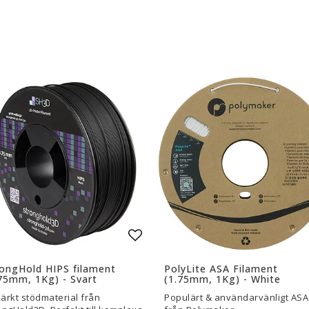
are — Delar
Resin
en
Water Washable
Tough
Visa alla
a
l i favoritlistan
Lägg till i favoritlistan
ongHold HIPS filament
PolyLite ASA Filament
75mm, 1Kg) - Svart
(1.75mm, 1Kg) - White
ärkt stödmaterial från
Populärt & användarvänligt ASA