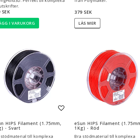
ongHold3D. Perfekt till komplexa
från Polymaker.
utskrifter.
 SEK
379 SEK
ÄGG I VARUKORG
LÄS MER
l i favoritlistan
Lägg till i favoritlistan
un HIPS Filament (1.75mm,
eSun HIPS Filament (1.75m
) - Svart
1Kg) - Röd
 stödmaterial till komplexa
Bra stödmaterial till komplexa