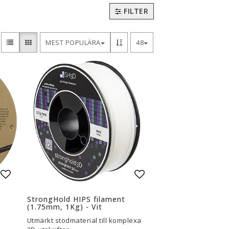
FILTER
3D-Pennor & Tillbehör
3D-Pennor
MEST POPULÄRA
48
Filament till 3D-Pennor
Visa alla
Lägg till i favoritlistan
Lägg till i favoritli
StrongHold HIPS filament
(1.75mm, 1Kg) - Vit
Utmärkt stödmaterial till komplexa