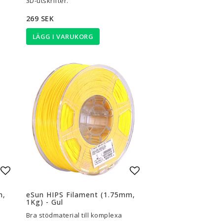
3D-utskrifter.
269 SEK
LÄGG I VARUKORG
Lägg till i favoritlistan
Lägg till i favoritli
m,
eSun HIPS Filament (1.75mm,
1Kg) - Gul
Bra stödmaterial till komplexa