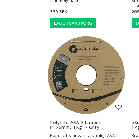
från Polymaker.
Str
3D-
379 SEK
269
LÄGG I VARUKORG
L
Lägg til
PolyLite ASA Filament
eS
(1.75mm, 1Kg) - Grey
1Kg
Populärt & användarvänligt ASA
Bra