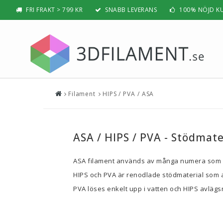
FRI FRAKT > 799 KR
SNABB LEVERANS
100% NÖJD K
Filament
HIPS / PVA / ASA
Nyheter & Populärt
Filamen
PLA
BÄSTSÄLJARE
PLA PRO /
NYHETER
ASA / HIPS / PVA - Stödmat
ABS
PRESENTTIPS
ABS PRO /
ASA filament används av många numera som e
REA
PETG
HIPS och PVA är renodlade stödmaterial som an
NYBÖRJAR-GUIDE
TPU / TPE
PVA löses enkelt upp i vatten och HIPS avlägs
HIPS / PVA
BÄST 3D-SKRIVARE 2026
Nylon
Visa all