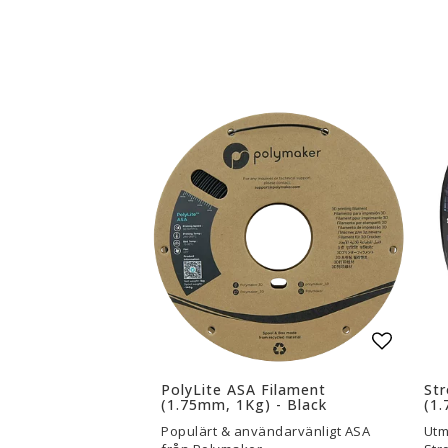
3D-Skrivare — Tillbehör
3D-Skriv
Byggytor
Munstyck
Verktyg
Extruder
Tejp, Lim & Fästmaterial
Hotend
Filament-förvaring
Övrigt
Visa alla
Visa all
Lägg til
PolyLite ASA Filament
Str
(1.75mm, 1Kg) - Black
(1.
Populärt & användarvänligt ASA
Utm