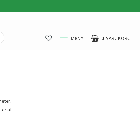
0
VARUKORG
MENY
3D-Pussel & Prylar
3D-Pussel & DIY
3D-Lampor
Visa alla
heter.
erial.