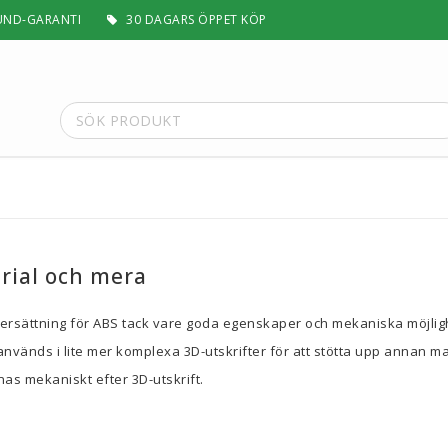
UND-GARANTI
30 DAGARS ÖPPET KÖP
t
Special Filament
Silk, Multifärg & Självlysande
 PLA+
Matt & Pastel
erial och mera
Trä, Metall, Sten & Kolfiber
 ABS+
Flex & Elasticitet
rsättning för ABS tack vare goda egenskaper och mekaniska möjlig
Stödmaterial
vänds i lite mer komplexa 3D-utskrifter för att stötta upp annan mat
Höghastighet
nas mekaniskt efter 3D-utskrift.
 / ASA
Lättvikt
Rengörande
a
Visa alla