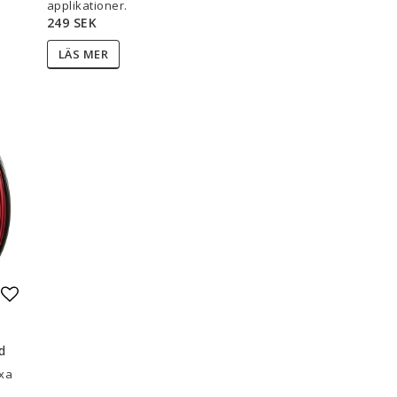
applikationer.
249 SEK
LÄS MER
Lägg till i favoritlistan
d
exa