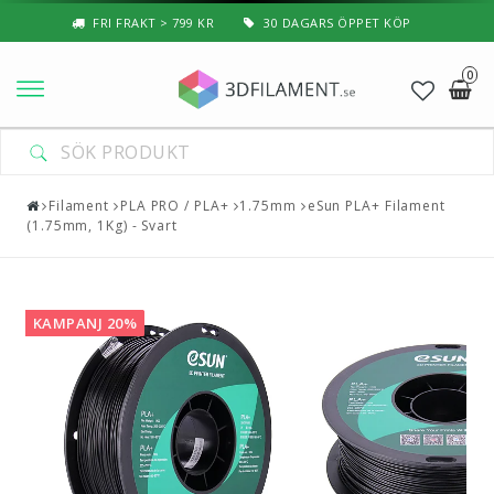
FRI FRAKT > 799 KR
30 DAGARS ÖPPET KÖP
0
Nyheter & Populärt
Filament
Filament
PLA PRO / PLA+
1.75mm
eSun PLA+ Filament
(1.75mm, 1Kg) - Svart
Special Filament
3D-Pussel & Prylar
KAMPANJ 20%
3D-Skrivare — Tillbehör
3D-Skrivare — Delar
Resin
3D-Pennor & Tillbehör