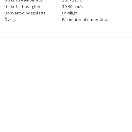
Utskrifts-temperatur
205 - 225 C
Utskrifts-hastighet
30-90mm/s
Uppvärmd byggplatta
Frivilligt
Övrigt
Fästmaterial underlättar