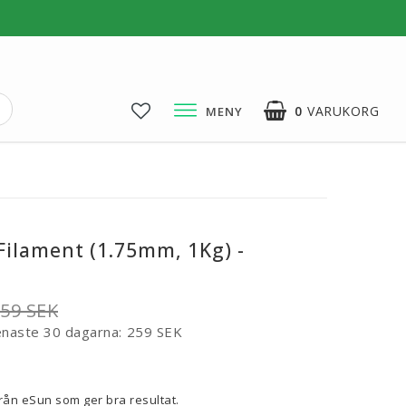
0
VARUKORG
MENY
3D-Pussel & Prylar
3D-Pussel & DIY
3D-Lampor
Filament (1.75mm, 1Kg) -
Visa alla
59 SEK
enaste 30 dagarna
259 SEK
voritlistan
från eSun som ger bra resultat.