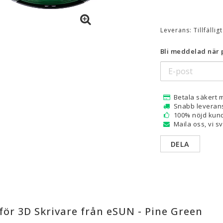
are — Delar
Resin
Leverans:
Tillfällig
en
Water Washable
Tough
Bli meddelad när p
Visa alla
a
Betala säkert 
Snabb leveran
100% nöjd kund
Maila oss, vi s
DELA
för 3D Skrivare från eSUN - Pine Green