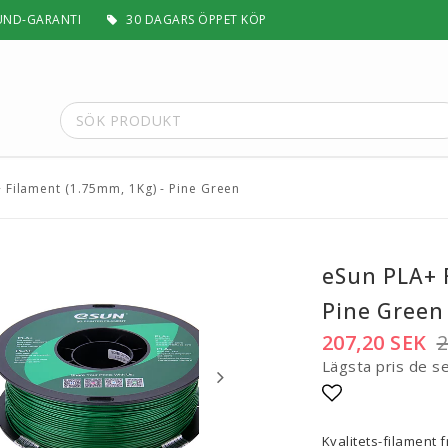
UND-GARANTI
30 DAGARS ÖPPET KÖP
 Filament (1.75mm, 1Kg) - Pine Green
t
Special Filament
Silk, Multifärg & Självlysande
 PLA+
Matt & Pastel
eSun PLA+ 
Trä, Metall, Sten & Kolfiber
Pine Green
 ABS+
Flex & Elasticitet
Stödmaterial
207,20 SEK
2
Höghastighet
Lägsta pris de s
 / ASA
Lättvikt
Rengörande
Lägg till i fa
a
Visa alla
Kvalitets-filament 