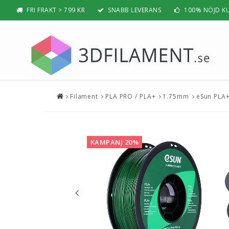
FRI FRAKT > 799 KR
SNABB LEVERANS
100% NÖJD K
Filament
PLA PRO / PLA+
1.75mm
eSun PLA+
Nyheter & Populärt
Filamen
PLA
BÄSTSÄLJARE
PLA PRO /
NYHETER
KAMPANJ 20%
ABS
PRESENTTIPS
ABS PRO /
REA
PETG
NYBÖRJAR-GUIDE
TPU / TPE
HIPS / PVA
BÄST 3D-SKRIVARE 2026
Nylon
Visa all