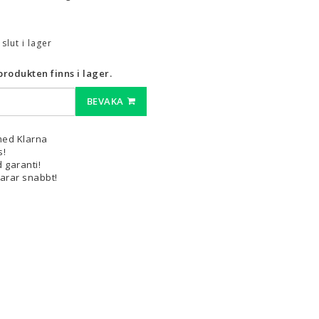
3D-Pennor & Tillbehör
t slut i lager
3D-Pennor
Filament till 3D-Pennor
rodukten finns i lager.
Visa alla
BEVAKA
med Klarna
s!
 garanti!
varar snabbt!