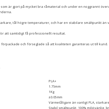
 som är gjort på mycket bra råmaterial och under en noggrannt överv
underna.
arkare, tål högre temperaturer, och har en stabilare smältpunkt än 
ör att samtidigt få professionellt resultat.
 förpackade och förseglade så att kvaliteten garanteras ut till kund.
r
PLA+
1.75mm
1Kg
±0.05mm
Värmetåligare än vanligt PLA, starkare
Stabil smältpunkt, 100% miljövänlig, b