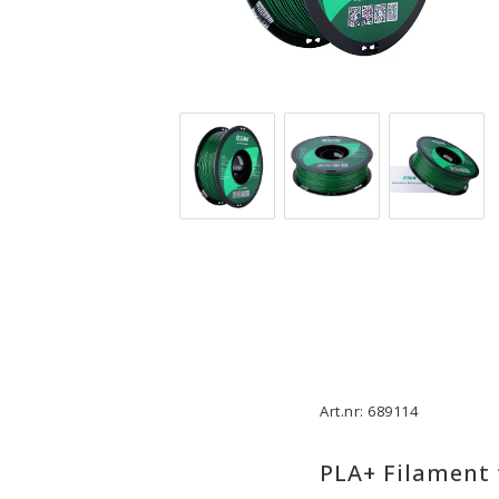
3D-Skrivare — Tillbehör
3D-Skriv
Byggytor
Munstyck
Verktyg
Extruder
Tejp, Lim & Fästmaterial
Hotend
Filament-förvaring
Övrigt
Visa alla
Visa all
Art.nr: 689114
PLA+ Filament 