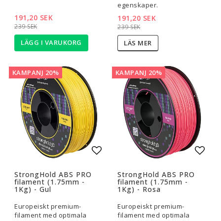
egenskaper.
191,20 SEK
191,20 SEK
239 SEK
239 SEK
LÄGG I VARUKORG
LÄS MER
KAMPANJ 20%
KAMPANJ 20%
Lägg till i favoritlistan
Lägg t
StrongHold ABS PRO
StrongHold ABS PRO
filament (1.75mm -
filament (1.75mm -
1Kg) - Gul
1Kg) - Rosa
Europeiskt premium-
Europeiskt premium-
filament med optimala
filament med optimala