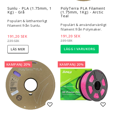
Lägg till i favoritlistan
Lägg t
Sunlu - PLA (1.75mm, 1
PolyTerra PLA Filament
Kg) - Grå
(1.75mm, 1Kg) - Arctic
Teal
Populärt & lätthanterligt
Populärt & användarvänligt
Filament från Sunlu.
filament från Polymaker.
191,20 SEK
191,20 SEK
239 SEK
239 SEK
LÄGG I VARUKORG
LÄS MER
KAMPANJ 20%
KAMPANJ 20%
Lägg till i favoritlistan
Lägg t