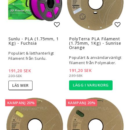
Lägg till i favoritlistan
Lägg t
Sunlu - PLA (1.75mm, 1
PolyTerra PLA Filament
Kg) - Fuchsia
(1.75mm, 1Kg) - Sunrise
Orange
Populärt & lätthanterligt
Populärt & användarvänligt
Filament från Sunlu.
filament från Polymaker.
191,20 SEK
191,20 SEK
239 SEK
239 SEK
LÄGG I VARUKORG
LÄS MER
KAMPANJ 20%
KAMPANJ 20%