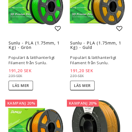
Lägg till i favoritlistan
Lägg t
Sunlu - PLA (1.75mm, 1
Sunlu - PLA (1.75mm, 1
Kg) - Grön
Kg) - Guld
Populärt & lätthanterligt
Populärt & lätthanterligt
Filament från Sunlu.
Filament från Sunlu.
191,20 SEK
191,20 SEK
239 SEK
239 SEK
LÄS MER
LÄS MER
KAMPANJ 20%
KAMPANJ 20%