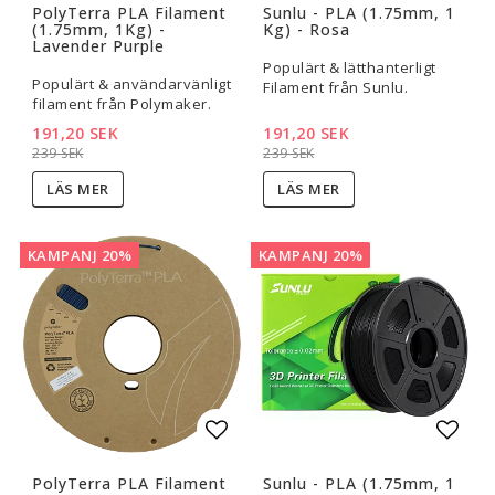
PolyTerra PLA Filament
Sunlu - PLA (1.75mm, 1
(1.75mm, 1Kg) -
Kg) - Rosa
Lavender Purple
Populärt & lätthanterligt
Populärt & användarvänligt
Filament från Sunlu.
filament från Polymaker.
191,20 SEK
191,20 SEK
239 SEK
239 SEK
LÄS MER
LÄS MER
KAMPANJ 20%
KAMPANJ 20%
Lägg till i favoritlistan
Lägg t
PolyTerra PLA Filament
Sunlu - PLA (1.75mm, 1