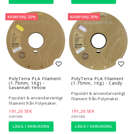
KAMPANJ 20%
KAMPANJ 20%
Lägg till i favoritlistan
Lägg t
PolyTerra PLA Filament
PolyTerra PLA Filament
(1.75mm, 1Kg) -
(1.75mm, 1Kg) - Candy
Savannah Yellow
Populärt & användarvänligt
Populärt & användarvänligt
filament från Polymaker.
filament från Polymaker.
191,20 SEK
191,20 SEK
239 SEK
239 SEK
LÄGG I VARUKORG
LÄGG I VARUKORG