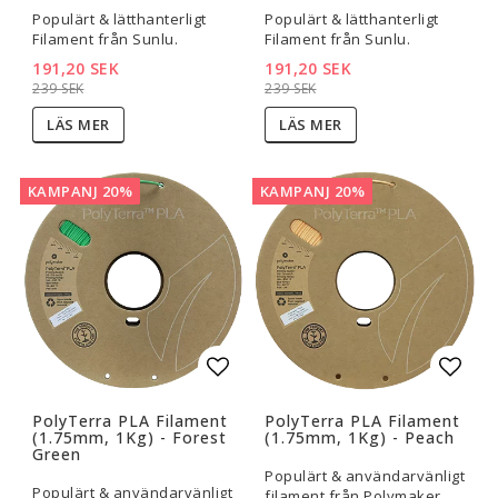
Populärt & lätthanterligt
Populärt & lätthanterligt
Filament från Sunlu.
Filament från Sunlu.
191,20 SEK
191,20 SEK
239 SEK
239 SEK
LÄS MER
LÄS MER
KAMPANJ 20%
KAMPANJ 20%
Lägg till i favoritlistan
Lägg t
PolyTerra PLA Filament
PolyTerra PLA Filament
(1.75mm, 1Kg) - Forest
(1.75mm, 1Kg) - Peach
Green
Populärt & användarvänligt
Populärt & användarvänligt
filament från Polymaker.