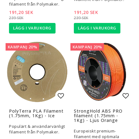
filament från Polymaker.
191,20 SEK
191,20 SEK
239 SEK
239 SEK
LÄGG I VARUKORG
LÄGG I VARUKORG
KAMPANJ 20%
KAMPANJ 20%
Lägg till i favoritlistan
Lägg t
PolyTerra PLA Filament
StrongHold ABS PRO
(1.75mm, 1Kg) - Ice
filament (1.75mm -
1Kg) - Ljus Orange
Populärt & användarvänligt
Europeiskt premium-
filament från Polymaker.
filament med optimala