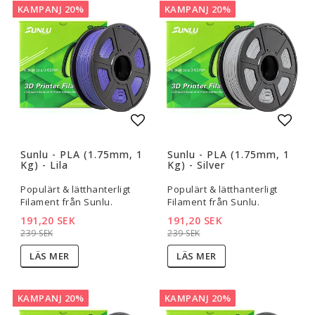
KAMPANJ 20%
KAMPANJ 20%
Lägg till i favoritlistan
Lägg t
Sunlu - PLA (1.75mm, 1
Sunlu - PLA (1.75mm, 1
Kg) - Lila
Kg) - Silver
Populärt & lätthanterligt
Populärt & lätthanterligt
Filament från Sunlu.
Filament från Sunlu.
191,20 SEK
191,20 SEK
239 SEK
239 SEK
LÄS MER
LÄS MER
KAMPANJ 20%
KAMPANJ 20%