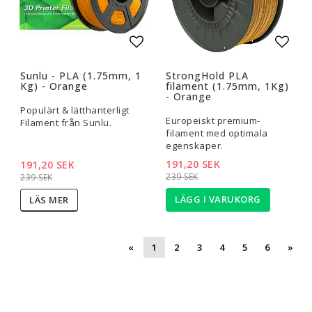
Lägg till i favoritlistan
Lägg t
Sunlu - PLA (1.75mm, 1
StrongHold PLA
Kg) - Orange
filament (1.75mm, 1Kg)
- Orange
Populärt & lätthanterligt
Europeiskt premium-
Filament från Sunlu.
filament med optimala
egenskaper.
191,20 SEK
191,20 SEK
239 SEK
239 SEK
LÄGG I VARUKORG
LÄS MER
«
1
2
3
4
5
6
»