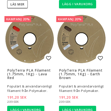
LÄGG I VARUKORG
LÄS MER
KAMPANJ 20%
KAMPANJ 20%
Lägg till i favoritlistan
Lägg t
PolyTerra PLA Filament
PolyTerra PLA Filament
(1.75mm, 1Kg) - Lava
(1.75mm, 1Kg) - Earth
Red
Brown
Populärt & användarvänligt
Populärt & användarvänligt
filament från Polymaker.
filament från Polymaker.
191,20 SEK
191,20 SEK
239 SEK
239 SEK
LÄGG I VARUKORG
LÄGG I VARUKORG