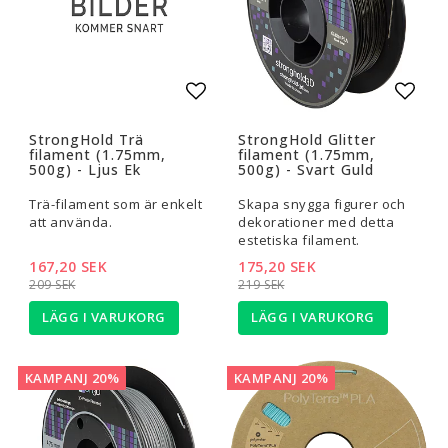
Lägg till i favoritlistan
Lägg t
StrongHold Trä
StrongHold Glitter
filament (1.75mm,
filament (1.75mm,
500g) - Ljus Ek
500g) - Svart Guld
Trä-filament som är enkelt
Skapa snygga figurer och
att använda.
dekorationer med detta
estetiska filament.
167,20 SEK
175,20 SEK
209 SEK
219 SEK
LÄGG I VARUKORG
LÄGG I VARUKORG
KAMPANJ 20%
KAMPANJ 20%