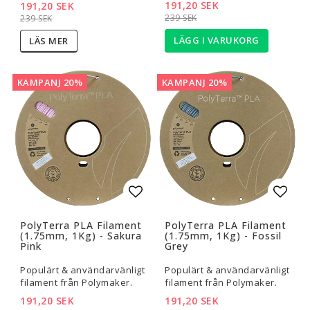
191,20 SEK
191,20 SEK
239 SEK
239 SEK
LÄGG I VARUKORG
LÄS MER
KAMPANJ 20%
KAMPANJ 20%
Lägg till i favoritlistan
Lägg t
PolyTerra PLA Filament
PolyTerra PLA Filament
(1.75mm, 1Kg) - Sakura
(1.75mm, 1Kg) - Fossil
Pink
Grey
Populärt & användarvänligt
Populärt & användarvänligt
filament från Polymaker.
filament från Polymaker.
191,20 SEK
191,20 SEK