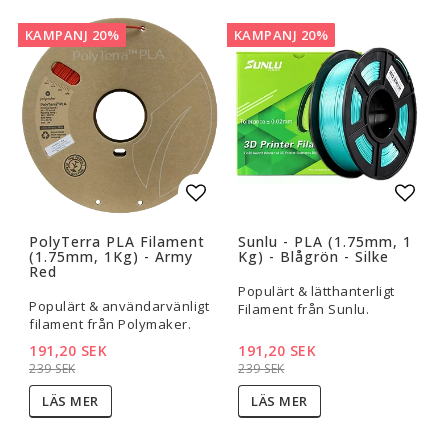
KAMPANJ 20%
KAMPANJ 20%
Lägg till i favoritlistan
Lägg t
PolyTerra PLA Filament
Sunlu - PLA (1.75mm, 1
(1.75mm, 1Kg) - Army
Kg) - Blågrön - Silke
Red
Populärt & lätthanterligt
Populärt & användarvänligt
Filament från Sunlu.
filament från Polymaker.
191,20 SEK
191,20 SEK
239 SEK
239 SEK
LÄS MER
LÄS MER