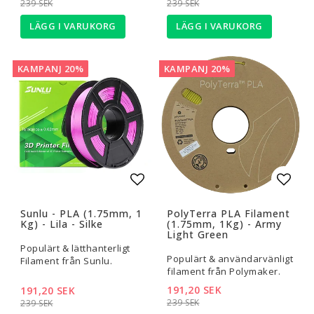
239 SEK
239 SEK
LÄGG I VARUKORG
LÄGG I VARUKORG
KAMPANJ 20%
KAMPANJ 20%
Lägg till i favoritlistan
Lägg t
Sunlu - PLA (1.75mm, 1
PolyTerra PLA Filament
Kg) - Lila - Silke
(1.75mm, 1Kg) - Army
Light Green
Populärt & lätthanterligt
Populärt & användarvänligt
Filament från Sunlu.
filament från Polymaker.
191,20 SEK
191,20 SEK
239 SEK
239 SEK