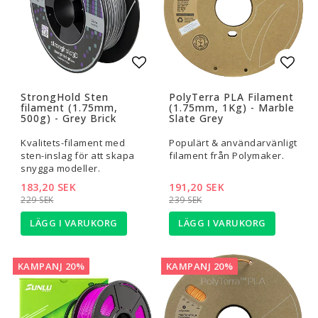
Lägg till i favoritlistan
Lägg t
StrongHold Sten
PolyTerra PLA Filament
filament (1.75mm,
(1.75mm, 1Kg) - Marble
500g) - Grey Brick
Slate Grey
Kvalitets-filament med
Populärt & användarvänligt
sten-inslag för att skapa
filament från Polymaker.
snygga modeller.
183,20 SEK
191,20 SEK
229 SEK
239 SEK
LÄGG I VARUKORG
LÄGG I VARUKORG
KAMPANJ 20%
KAMPANJ 20%