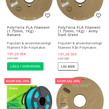
Lägg till i favoritlistan
Lägg t
PolyTerra PLA Filament
PolyTerra PLA Filament
(1.75mm, 1Kg) -
(1.75mm, 1Kg) - Army
Banana
Dark Green
Populärt & användarvänligt
Populärt & användarvänligt
filament från Polymaker.
filament från Polymaker.
191,20 SEK
191,20 SEK
239 SEK
239 SEK
LÄGG I VARUKORG
LÄS MER
KAMPANJ 20%
KAMPANJ 20%