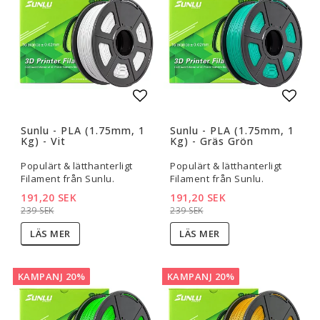
Lägg till i favoritlistan
Lägg t
Sunlu - PLA (1.75mm, 1
Sunlu - PLA (1.75mm, 1
Kg) - Vit
Kg) - Gräs Grön
Populärt & lätthanterligt
Populärt & lätthanterligt
Filament från Sunlu.
Filament från Sunlu.
191,20 SEK
191,20 SEK
239 SEK
239 SEK
LÄS MER
LÄS MER
KAMPANJ 20%
KAMPANJ 20%