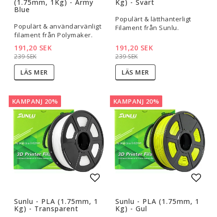
(1.75mm, 1Kg) - Army
Kg) - Svart
Blue
Populärt & lätthanterligt
Populärt & användarvänligt
Filament från Sunlu.
filament från Polymaker.
191,20 SEK
191,20 SEK
239 SEK
239 SEK
LÄS MER
LÄS MER
KAMPANJ 20%
KAMPANJ 20%
Lägg till i favoritlistan
Lägg t
Sunlu - PLA (1.75mm, 1
Sunlu - PLA (1.75mm, 1
Kg) - Transparent
Kg) - Gul