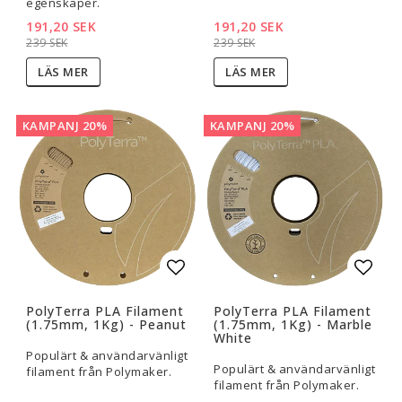
egenskaper.
191,20 SEK
191,20 SEK
239 SEK
239 SEK
LÄS MER
LÄS MER
KAMPANJ 20%
KAMPANJ 20%
Lägg till i favoritlistan
Lägg t
PolyTerra PLA Filament
PolyTerra PLA Filament
(1.75mm, 1Kg) - Peanut
(1.75mm, 1Kg) - Marble
White
Populärt & användarvänligt
Populärt & användarvänligt
filament från Polymaker.
filament från Polymaker.