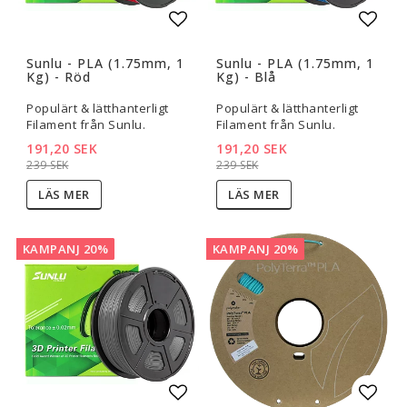
Lägg till i favoritlistan
Lägg t
Sunlu - PLA (1.75mm, 1
Sunlu - PLA (1.75mm, 1
Kg) - Röd
Kg) - Blå
Populärt & lätthanterligt
Populärt & lätthanterligt
Filament från Sunlu.
Filament från Sunlu.
191,20 SEK
191,20 SEK
239 SEK
239 SEK
LÄS MER
LÄS MER
KAMPANJ 20%
KAMPANJ 20%