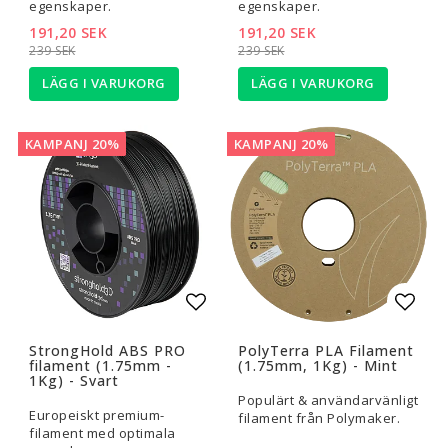
egenskaper.
egenskaper.
191,20 SEK
191,20 SEK
239 SEK
239 SEK
LÄGG I VARUKORG
LÄGG I VARUKORG
KAMPANJ 20%
KAMPANJ 20%
Lägg till i favoritlistan
Lägg t
StrongHold ABS PRO
PolyTerra PLA Filament
filament (1.75mm -
(1.75mm, 1Kg) - Mint
1Kg) - Svart
Populärt & användarvänligt
Europeiskt premium-
filament från Polymaker.
filament med optimala