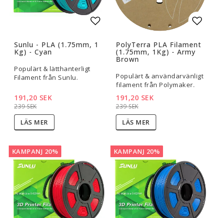
Lägg till i favoritlistan
Lägg t
Sunlu - PLA (1.75mm, 1
PolyTerra PLA Filament
Kg) - Cyan
(1.75mm, 1Kg) - Army
Brown
Populärt & lätthanterligt
Populärt & användarvänligt
Filament från Sunlu.
filament från Polymaker.
191,20 SEK
191,20 SEK
239 SEK
239 SEK
LÄS MER
LÄS MER
KAMPANJ 20%
KAMPANJ 20%