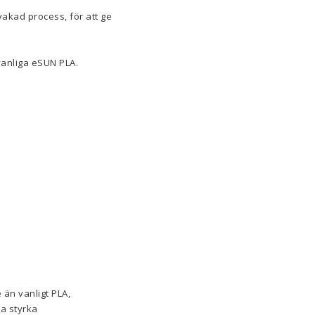
akad process, för att ge
vanliga eSUN PLA.
 än vanligt PLA,
ra styrka