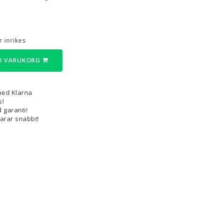
3D-Pennor & Tillbehör
3D-Pennor
 inrikes
Filament till 3D-Pennor
 I VARUKORG
Visa alla
med Klarna
s!
 garanti!
varar snabbt!