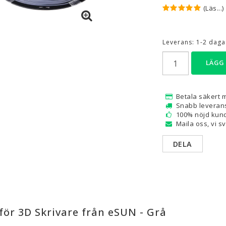
(Läs...)
are — Delar
Resin
en
Water Washable
Leverans:
1-2 dagar
Tough
LÄGG
Visa alla
a
Betala säkert 
Snabb leveran
100% nöjd kund
Maila oss, vi s
DELA
för 3D Skrivare från eSUN - Grå