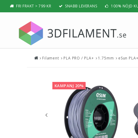
FRI FRAKT > 799 KR
SNABB LEVERANS
100% NÖJD K
Filament
PLA PRO / PLA+
1.75mm
eSun PLA+
Nyheter & Populärt
Filamen
PLA
BÄSTSÄLJARE
PLA PRO /
NYHETER
KAMPANJ 20%
ABS
PRESENTTIPS
ABS PRO /
REA
PETG
NYBÖRJAR-GUIDE
TPU / TPE
HIPS / PVA
BÄST 3D-SKRIVARE 2026
Nylon
Visa all