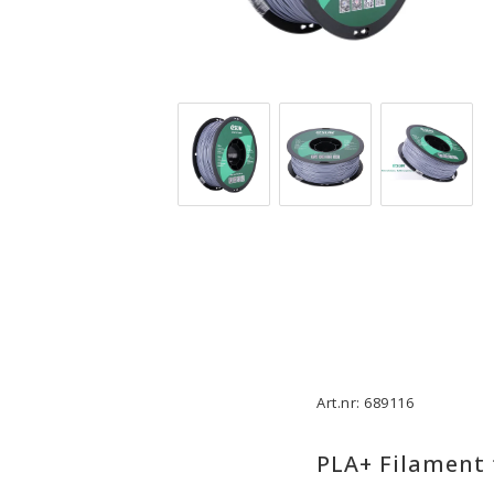
3D-Skrivare — Tillbehör
3D-Skriv
Byggytor
Munstyck
Verktyg
Extruder
Tejp, Lim & Fästmaterial
Hotend
Filament-förvaring
Övrigt
Visa alla
Visa all
Art.nr: 689116
PLA+ Filament 