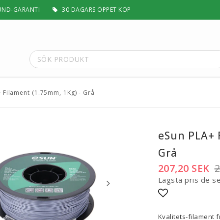
UND-GARANTI
30 DAGARS ÖPPET KÖP
 Filament (1.75mm, 1Kg) - Grå
t
Special Filament
Silk, Multifärg & Självlysande
 PLA+
Matt & Pastel
eSun PLA+ 
Trä, Metall, Sten & Kolfiber
Grå
 ABS+
Flex & Elasticitet
Stödmaterial
207,20 SEK
2
Höghastighet
Lägsta pris de s
 / ASA
Lättvikt
Rengörande
Lägg till i fa
a
Visa alla
Kvalitets-filament 