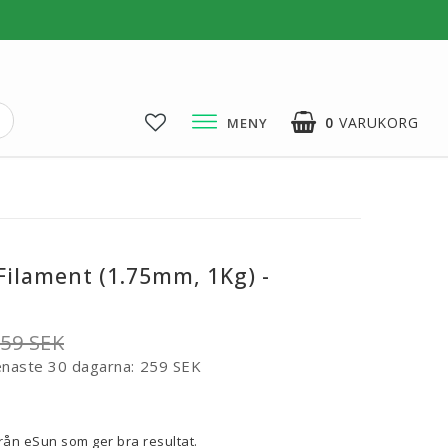
0
VARUKORG
MENY
3D-Pussel & Prylar
3D-Pussel & DIY
3D-Lampor
Filament (1.75mm, 1Kg) -
Visa alla
59 SEK
enaste 30 dagarna
259 SEK
voritlistan
från eSun som ger bra resultat.