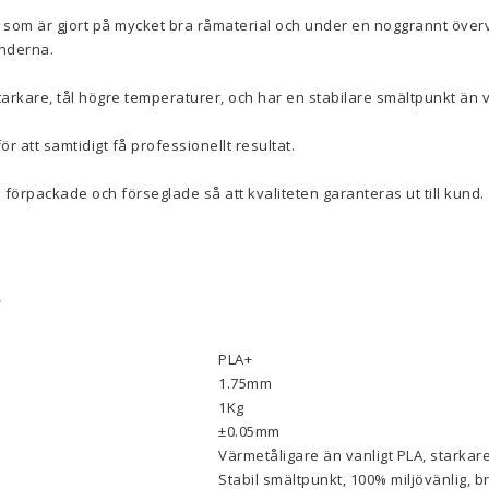
 som är gjort på mycket bra råmaterial och under en noggrannt överv
underna.
arkare, tål högre temperaturer, och har en stabilare smältpunkt än 
ör att samtidigt få professionellt resultat.
 förpackade och förseglade så att kvaliteten garanteras ut till kund.
r
PLA+
1.75mm
1Kg
±0.05mm
Värmetåligare än vanligt PLA, starkare
Stabil smältpunkt, 100% miljövänlig, b