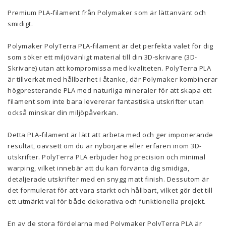
Premium PLA-filament från Polymaker som är lättanvänt och
smidigt.
Polymaker PolyTerra PLA-filament är det perfekta valet för dig
som söker ett miljövänligt material till din 3D-skrivare (3D-
Skrivare) utan att kompromissa med kvaliteten. PolyTerra PLA
är tillverkat med hållbarhet i åtanke, där Polymaker kombinerar
högpresterande PLA med naturliga mineraler för att skapa ett
filament som inte bara levererar fantastiska utskrifter utan
också minskar din miljöpåverkan.
Detta PLA-filament är lätt att arbeta med och ger imponerande
resultat, oavsett om du är nybörjare eller erfaren inom 3D-
utskrifter. PolyTerra PLA erbjuder hög precision och minimal
warping, vilket innebär att du kan förvänta dig smidiga,
detaljerade utskrifter med en snygg matt finish. Dessutom är
det formulerat för att vara starkt och hållbart, vilket gör det till
ett utmärkt val för både dekorativa och funktionella projekt.
En av de stora fördelarna med Polymaker PolyTerra PLA är