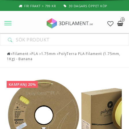
FRI FRAKT > 799 KR
30 DAGARS ÖPPET KÖP
0
Nyheter & Populärt
Filament
Filament
PLA
1.75mm
PolyTerra PLA Filament (1.75mm,
1Kg) - Banana
Special Filament
3D-Pussel & Prylar
KAMPANJ 20%
3D-Skrivare — Tillbehör
3D-Skrivare — Delar
Resin
3D-Pennor & Tillbehör