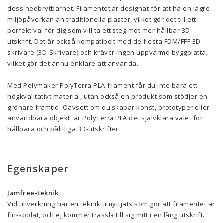
dess nedbrytbarhet. Filamentet är designat för att ha en lägre
miljöpåverkan än traditionella plaster, vilket gör det till ett
perfekt val för dig som vill ta ett steg mot mer hållbar 3D-
utskrift. Det är också kompatibelt med de flesta FDM/FFF 3D-
skrivare (3D-Skrivare) och kräver ingen uppvärmd byggplatta,
vilket gör det ännu enklare att använda.
Med Polymaker PolyTerra PLA-filament får du inte bara ett
högkvalitativt material, utan också en produkt som stödjer en
grönare framtid. Oavsett om du skapar konst, prototyper eller
användbara objekt, är PolyTerra PLA det självklara valet för
hållbara och pålitliga 3D-utskrifter.
Egenskaper
Jamfree-teknik
Vid tillverkning har en teknik utnyttjats som gör att filamentet är
fin-spolat, och ej kommer trassla till sig mitt i en lång utskrift.