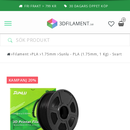
FRI FRAKT > 799 KR
30 DAGARS ÖPPET KÖP
0
Nyheter & Populärt
Filament
Filament
PLA
1.75mm
Sunlu - PLA (1.75mm, 1 Kg) - Svart
Special Filament
3D-Pussel & Prylar
KAMPANJ 20%
3D-Skrivare — Tillbehör
3D-Skrivare — Delar
Resin
3D-Pennor & Tillbehör