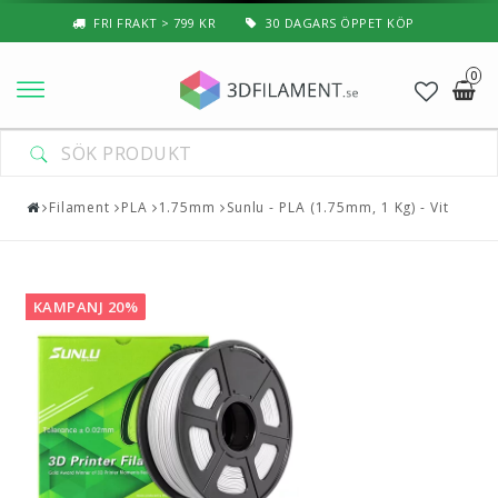
FRI FRAKT > 799 KR
30 DAGARS ÖPPET KÖP
0
Nyheter & Populärt
Filament
Filament
PLA
1.75mm
Sunlu - PLA (1.75mm, 1 Kg) - Vit
Special Filament
3D-Pussel & Prylar
KAMPANJ 20%
3D-Skrivare — Tillbehör
3D-Skrivare — Delar
Resin
3D-Pennor & Tillbehör