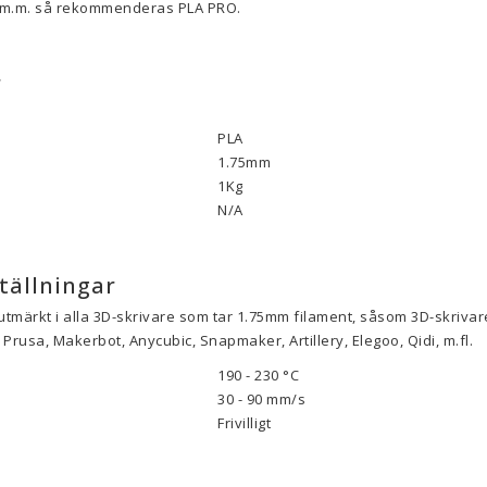
r m.m. så rekommenderas PLA PRO.
r
PLA
1.75mm
1Kg
N/A
tällningar
utmärkt i alla 3D-skrivare som tar 1.75mm filament, såsom 3D-skrivare
Prusa, Makerbot, Anycubic, Snapmaker, Artillery, Elegoo, Qidi, m.fl.
190 - 230 °C
30 - 90
mm/s
Frivilligt