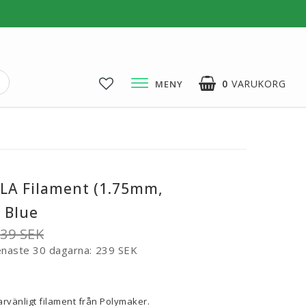
0
VARUKORG
MENY
3D-Pussel & Prylar
3D-Pussel & DIY
3D-Lampor
PLA Filament (1.75mm,
Visa alla
 Blue
39 SEK
enaste 30 dagarna
239 SEK
voritlistan
rvänligt filament från Polymaker.