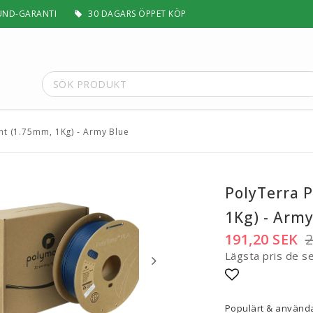
UND-GARANTI
30 DAGARS ÖPPET KÖP
nt (1.75mm, 1Kg) - Army Blue
t
Special Filament
Silk, Multifärg & Självlysande
 PLA+
Matt & Pastel
PolyTerra 
Trä, Metall, Sten & Kolfiber
1Kg) - Army
 ABS+
Flex & Elasticitet
Stödmaterial
191,20 SEK
2
Höghastighet
Lägsta pris de s
 / ASA
Lättvikt
Rengörande
Lägg till i fa
a
Visa alla
Populärt & använda