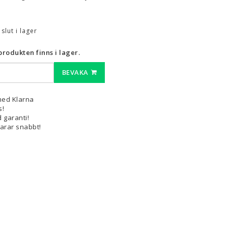
3D-Pennor & Tillbehör
t slut i lager
3D-Pennor
Filament till 3D-Pennor
rodukten finns i lager.
Visa alla
BEVAKA
med Klarna
s!
 garanti!
varar snabbt!