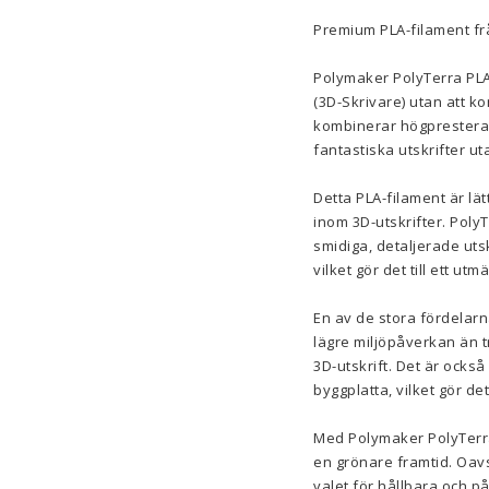
Premium PLA-filament fr
Polymaker PolyTerra PLA-f
(3D-Skrivare) utan att k
kombinerar högpresteran
fantastiska utskrifter u
Detta PLA-filament är lä
inom 3D-utskrifter. Poly
smidiga, detaljerade utsk
vilket gör det till ett ut
En av de stora fördelarn
lägre miljöpåverkan än tra
3D-utskrift. Det är ocks
byggplatta, vilket gör d
Med Polymaker PolyTerra 
en grönare framtid. Oavs
valet för hållbara och pål