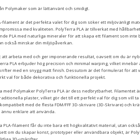
ån Polymaker som är lättanvänt och smidigt.
ilament är det perfekta valet för dig som söker ett miljövänligt mater
ompromissa med kvaliteten. PolyTerra PLA är tillverkat med hållbarhe
de PLA med naturliga mineraler för att skapa ett filament som inte 
tan också minskar din miljöpåverkan.
tt att arbeta med och ger imponerande resultat, oavsett om du är nyb
Terra PLA erbjuder hög precision och minimal warping, vilket innebär 
rifter med en snygg matt finish. Dessutom är det formulerat för att v
märkt val för både dekorativa och funktionella projekt.
a med Polymaker PolyTerra PLA är dess nedbrytbarhet. Filamentet är
ditionella plaster, vilket gör det till ett perfekt val för dig som vill t
å kompatibelt med de flesta FDM/FFF 3D-skrivare (3D-Skrivare) och k
et ännu enklare att använda.
PLA-filament får du inte bara ett högkvalitativt material, utan ocks
ett om du skapar konst, prototyper eller användbara objekt, är Poly
itliga 3D-utskrifter.