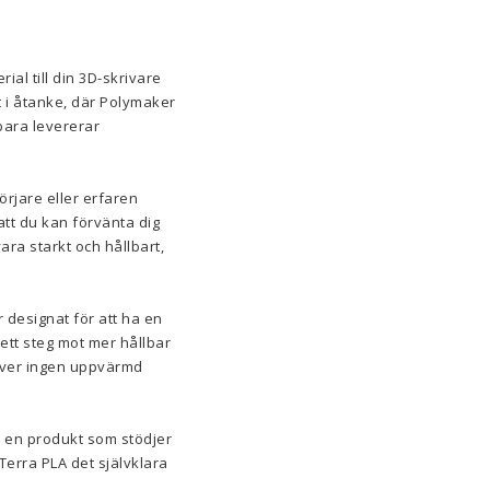
ial till din 3D-skrivare
t i åtanke, där Polymaker
bara levererar
örjare eller erfaren
att du kan förvänta dig
ara starkt och hållbart,
 designat för att ha en
a ett steg mot mer hållbar
räver ingen uppvärmd
å en produkt som stödjer
Terra PLA det självklara