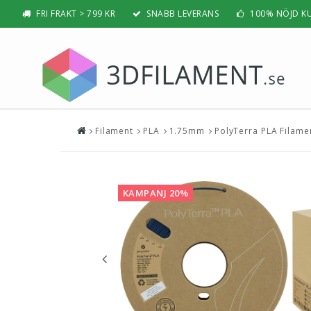
FRI FRAKT > 799 KR
SNABB LEVERANS
100% NÖJD K
Filament
PLA
1.75mm
PolyTerra PLA Filame
Nyheter & Populärt
Filamen
PLA
BÄSTSÄLJARE
PLA PRO /
NYHETER
KAMPANJ 20%
ABS
PRESENTTIPS
ABS PRO /
REA
PETG
NYBÖRJAR-GUIDE
TPU / TPE
HIPS / PVA
BÄST 3D-SKRIVARE 2026
Nylon
Visa all