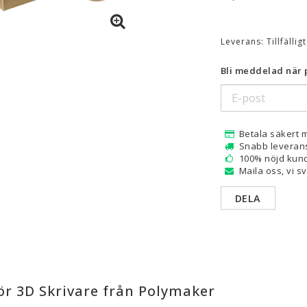
are — Delar
Resin
Leverans:
Tillfällig
en
Water Washable
Tough
Bli meddelad när p
Visa alla
a
Betala säkert 
Snabb leveran
100% nöjd kund
Maila oss, vi s
DELA
ör 3D Skrivare från Polymaker