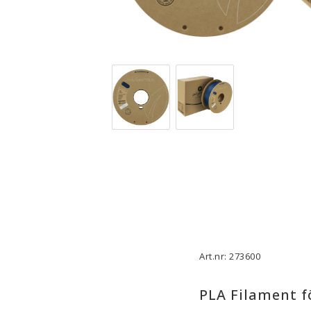
3D-Skrivare — Tillbehör
3D-Skriv
Byggytor
Munstyck
Verktyg
Extruder
Tejp, Lim & Fästmaterial
Hotend
Filament-förvaring
Övrigt
Visa alla
Visa all
Art.nr: 273600
PLA Filament f