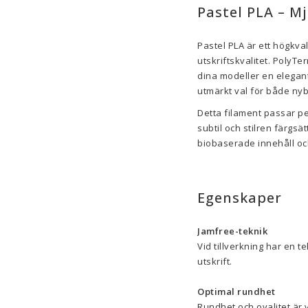
Pastel PLA – M
Pastel PLA är ett högkva
utskriftskvalitet. PolyT
dina modeller en elegant
utmärkt val för både ny
Detta filament passar pe
subtil och stilren färgsät
biobaserade innehåll och 
Egenskaper
Jamfree-teknik
Vid tillverkning har en te
utskrift.
Optimal rundhet
Rundhet och ovalitet är 