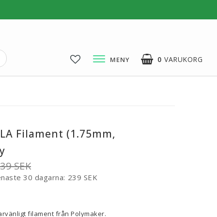
0
VARUKORG
MENY
3D-Pussel & Prylar
3D-Pussel & DIY
3D-Lampor
PLA Filament (1.75mm,
Visa alla
y
39 SEK
enaste 30 dagarna
239 SEK
voritlistan
rvänligt filament från Polymaker.