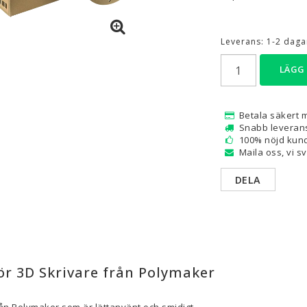
are — Delar
Resin
Leverans:
1-2 dagar
en
Water Washable
LÄGG
Tough
Visa alla
Betala säkert 
a
Snabb leveran
100% nöjd kund
Maila oss, vi s
DELA
ör 3D Skrivare från Polymaker