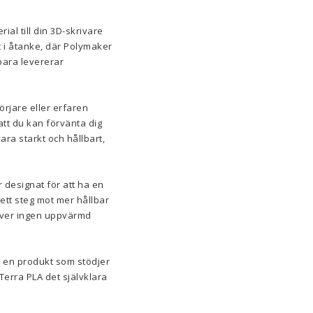
ial till din 3D-skrivare
t i åtanke, där Polymaker
bara levererar
örjare eller erfaren
att du kan förvänta dig
ara starkt och hållbart,
 designat för att ha en
a ett steg mot mer hållbar
räver ingen uppvärmd
å en produkt som stödjer
Terra PLA det självklara