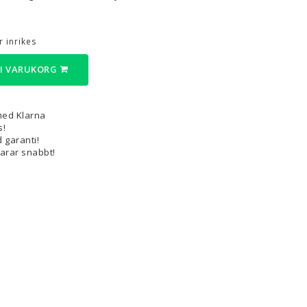
3D-Pennor & Tillbehör
 inrikes
3D-Pennor
 I VARUKORG
Filament till 3D-Pennor
Visa alla
med Klarna
s!
 garanti!
varar snabbt!