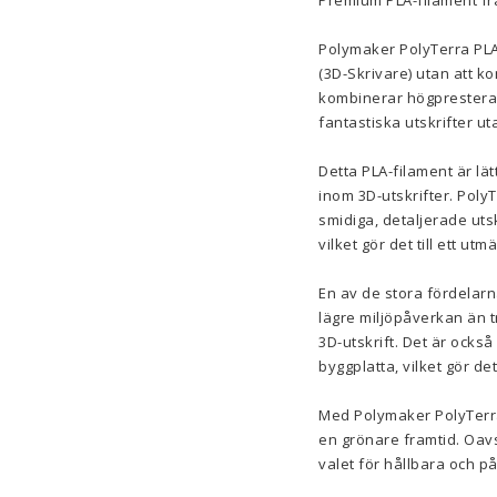
Premium PLA-filament fr
Polymaker PolyTerra PLA-f
(3D-Skrivare) utan att k
kombinerar högpresteran
fantastiska utskrifter u
Detta PLA-filament är lä
inom 3D-utskrifter. Poly
smidiga, detaljerade utsk
vilket gör det till ett ut
En av de stora fördelarn
lägre miljöpåverkan än tra
3D-utskrift. Det är ocks
byggplatta, vilket gör d
Med Polymaker PolyTerra 
en grönare framtid. Oavs
valet för hållbara och pål