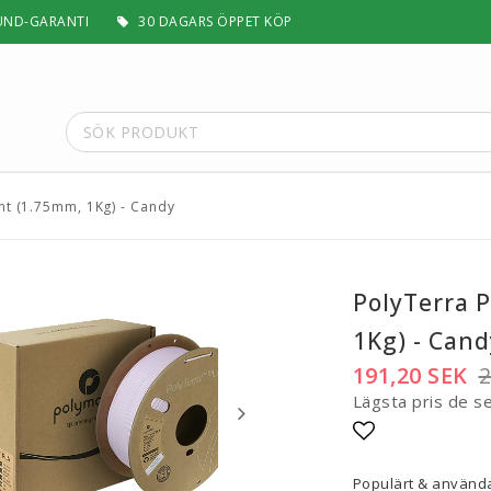
UND-GARANTI
30 DAGARS ÖPPET KÖP
nt (1.75mm, 1Kg) - Candy
t
Special Filament
Silk, Multifärg & Självlysande
 PLA+
Matt & Pastel
PolyTerra 
Trä, Metall, Sten & Kolfiber
1Kg) - Cand
 ABS+
Flex & Elasticitet
Stödmaterial
191,20 SEK
2
Höghastighet
Lägsta pris de s
 / ASA
Lättvikt
Rengörande
Lägg till i fa
a
Visa alla
Populärt & använda