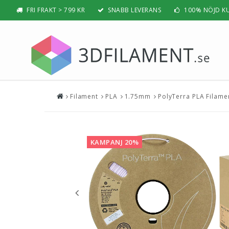
FRI FRAKT > 799 KR
SNABB LEVERANS
100% NÖJD K
Filament
PLA
1.75mm
PolyTerra PLA Filame
Nyheter & Populärt
Filamen
PLA
BÄSTSÄLJARE
PLA PRO /
NYHETER
KAMPANJ 20%
ABS
PRESENTTIPS
ABS PRO /
REA
PETG
NYBÖRJAR-GUIDE
TPU / TPE
HIPS / PVA
BÄST 3D-SKRIVARE 2026
Nylon
Visa all