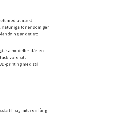
lett med utmärkt
, naturliga toner som ger
landning är det ett
ogiska modeller där en
tack vare sitt
3D-printing med stil.
la till sig mitt i en lång