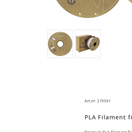
3D-Skrivare — Tillbehör
3D-Skriv
Byggytor
Munstyck
Verktyg
Extruder
Tejp, Lim & Fästmaterial
Hotend
Filament-förvaring
Övrigt
Visa alla
Visa all
Art.nr: 273591
PLA Filament f