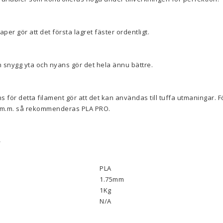
er gör att det första lagret fäster ordentligt.
 snygg yta och nyans gör det hela ännu bättre.
s för detta filament gör att det kan användas till tuffa utmaningar. F
r m.m. så rekommenderas PLA PRO.
r
PLA
1.75mm
1Kg
N/A