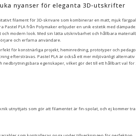
juka nyanser för eleganta 3D-utskrifter
litativt filament för 3D-skrivare som kombinerar en matt, mjuk färgpa
erra Pastel PLA från Polymaker erbjuder en unik estetik med dämpade
 och modern look. Med sin lätta utskrivbarhet och hållbara materialb
börjare och erfarna användare.
rfekt för konstnärliga projekt, heminredning, prototyper och pedag
tning eftersträvas. Pastel PLA är också ett mer miljövänligt alternativ 
nedbrytningsbara egenskaper, vilket gör det till ett hållbart val för 
knik utnyttjats som gör att filamentet är fin-spolat, och ej kommer trass
variabler som kontrolleras noga under tillverkningen för perfektion.