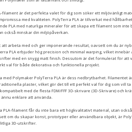
ån Polymaker som är lättanvänt och smidigt.
ilament är det perfekta valet för dig som söker ett miljövänligt mater
ompromissa med kvaliteten. PolyTerra PLA är tillverkat med hållbarhe
de PLA med naturliga mineraler för att skapa ett filament som inte 
tan också minskar din miljöpåverkan.
tt att arbeta med och ger imponerande resultat, oavsett om du är nyb
Terra PLA erbjuder hög precision och minimal warping, vilket innebär 
rifter med en snygg matt finish. Dessutom är det formulerat för att v
märkt val för både dekorativa och funktionella projekt.
a med Polymaker PolyTerra PLA är dess nedbrytbarhet. Filamentet är
ditionella plaster, vilket gör det till ett perfekt val för dig som vill t
å kompatibelt med de flesta FDM/FFF 3D-skrivare (3D-Skrivare) och k
et ännu enklare att använda.
PLA-filament får du inte bara ett högkvalitativt material, utan ocks
ett om du skapar konst, prototyper eller användbara objekt, är Poly
itliga 3D-utskrifter.