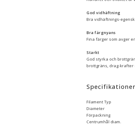
God vidhäftning
Bra vidhäftnings-egenskap
Bra färgnyans
Fina färger som avger en
Starkt
God styrka och brottgrän
brottgräns, drag-krafte
Specifikatione
Filament Typ
Diameter
Förpackning
Centrumhål diam.