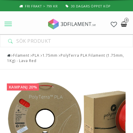
FRI FRAKT > 799 KR
30 DAGARS ÖPPET KÖP
0
Nyheter & Populärt
Filament
Filament
PLA
1.75mm
PolyTerra PLA Filament (1.75mm,
1Kg) - Lava Red
Special Filament
3D-Pussel & Prylar
KAMPANJ 20%
3D-Skrivare — Tillbehör
3D-Skrivare — Delar
Resin
3D-Pennor & Tillbehör