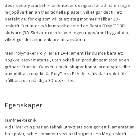
dess nedbrytbarhet. Filamentet är designat för att ha en lägre
miljöpåverkan än traditionella plaster, vilket gör det till ett
perfekt val för dig som vill ta ett steg mot mer hållbar 3D-
utskrift. Det är också kompatibelt med de flesta FDM/FFF 3D-
skrivare (3D-Skrivare) och kräver ingen uppvärmd byggplatta,
vilket gör det ännu enklare att använda.
Med Polymaker PolyTerra PLA-filament får du inte bara ett
högkvalitativt material, utan också en produkt som stödjer en
grönare framtid. Oavsett om du skapar konst, prototyper eller
användbara objekt, är PolyTerra PLA det självklara valet för
hållbara och pålitliga 3D-utskrifter.
Egenskaper
Jamfree-teknik
Vid tillverkning har en teknik utnyttjats som gör att filamentet är
fin-spolat, och ej kommer trassla till sig mitt i en lång utskrift.