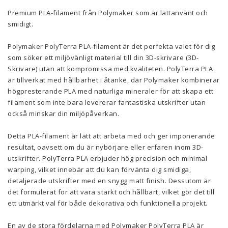
Premium PLA-filament från Polymaker som är lättanvänt och
smidigt.
Polymaker PolyTerra PLA-filament är det perfekta valet för dig
som söker ett miljövänligt material till din 3D-skrivare (3D-
Skrivare) utan att kompromissa med kvaliteten. PolyTerra PLA
är tillverkat med hållbarhet i åtanke, där Polymaker kombinerar
högpresterande PLA med naturliga mineraler för att skapa ett
filament som inte bara levererar fantastiska utskrifter utan
också minskar din miljöpåverkan.
Detta PLA-filament är lätt att arbeta med och ger imponerande
resultat, oavsett om du är nybörjare eller erfaren inom 3D-
utskrifter. PolyTerra PLA erbjuder hög precision och minimal
warping, vilket innebär att du kan förvänta dig smidiga,
detaljerade utskrifter med en snygg matt finish. Dessutom är
det formulerat för att vara starkt och hållbart, vilket gör det till
ett utmärkt val för både dekorativa och funktionella projekt.
En av de stora fördelarna med Polymaker PolyTerra PLA är