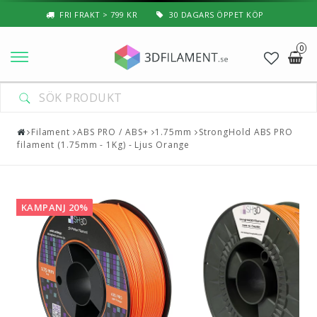
FRI FRAKT > 799 KR
30 DAGARS ÖPPET KÖP
0
Nyheter & Populärt
Filament
Filament
ABS PRO / ABS+
1.75mm
StrongHold ABS PRO
filament (1.75mm - 1Kg) - Ljus Orange
Special Filament
3D-Pussel & Prylar
KAMPANJ 20%
3D-Skrivare — Tillbehör
3D-Skrivare — Delar
Resin
3D-Pennor & Tillbehör