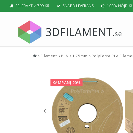
FRI FRAKT > 799 KR
SNABB LEVERANS
100% NÖJD K
Filament
PLA
1.75mm
PolyTerra PLA Filame
Nyheter & Populärt
Filamen
PLA
BÄSTSÄLJARE
PLA PRO /
NYHETER
KAMPANJ 20%
ABS
PRESENTTIPS
ABS PRO /
REA
PETG
NYBÖRJAR-GUIDE
TPU / TPE
HIPS / PVA
BÄST 3D-SKRIVARE 2026
Nylon
Visa all