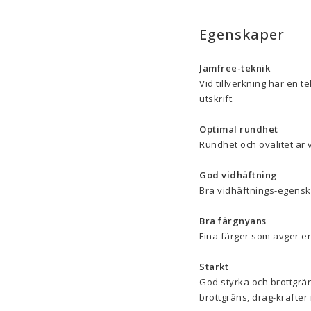
Egenskaper
Jamfree-teknik
Vid tillverkning har en te
utskrift.
Optimal rundhet
Rundhet och ovalitet är 
God vidhäftning
Bra vidhäftnings-egenskap
Bra färgnyans
Fina färger som avger en
Starkt
God styrka och brottgrän
brottgräns, drag-krafte