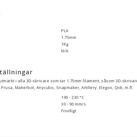
r
PLA
1.75mm
1Kg
N/A
tällningar
utmärkt i alla 3D-skrivare som tar 1.75mm filament, såsom 3D-skrivare
Prusa, Makerbot, Anycubic, Snapmaker, Artillery, Elegoo, Qidi, m.fl.
190 - 230 °C
30 - 90
mm/s
Frivilligt