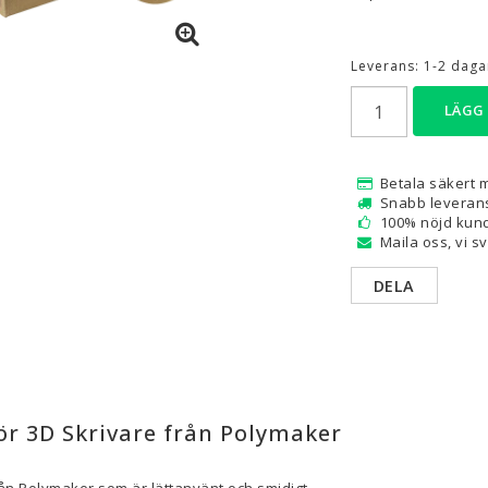
are — Delar
Resin
Leverans:
1-2 dagar
en
Water Washable
LÄGG
Tough
Visa alla
Betala säkert 
a
Snabb leveran
100% nöjd kund
Maila oss, vi s
DELA
ör 3D Skrivare från Polymaker