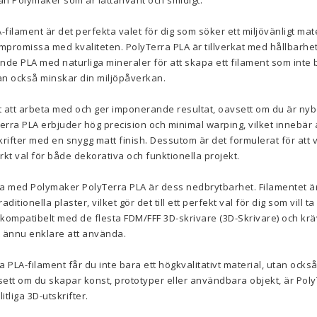
ån Polymaker som är lättanvänt och smidigt.
ilament är det perfekta valet för dig som söker ett miljövänligt mater
ompromissa med kvaliteten. PolyTerra PLA är tillverkat med hållbarhe
de PLA med naturliga mineraler för att skapa ett filament som inte 
tan också minskar din miljöpåverkan.
tt att arbeta med och ger imponerande resultat, oavsett om du är nyb
Terra PLA erbjuder hög precision och minimal warping, vilket innebär 
rifter med en snygg matt finish. Dessutom är det formulerat för att v
märkt val för både dekorativa och funktionella projekt.
a med Polymaker PolyTerra PLA är dess nedbrytbarhet. Filamentet är
ditionella plaster, vilket gör det till ett perfekt val för dig som vill t
å kompatibelt med de flesta FDM/FFF 3D-skrivare (3D-Skrivare) och k
et ännu enklare att använda.
PLA-filament får du inte bara ett högkvalitativt material, utan ocks
ett om du skapar konst, prototyper eller användbara objekt, är Poly
itliga 3D-utskrifter.