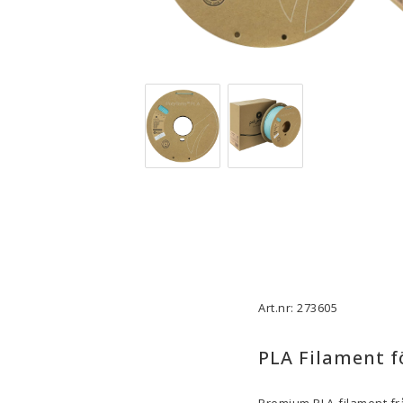
3D-Skrivare — Tillbehör
3D-Skriv
Byggytor
Munstyck
Verktyg
Extruder
Tejp, Lim & Fästmaterial
Hotend
Filament-förvaring
Övrigt
Visa alla
Visa all
Art.nr: 273605
PLA Filament f