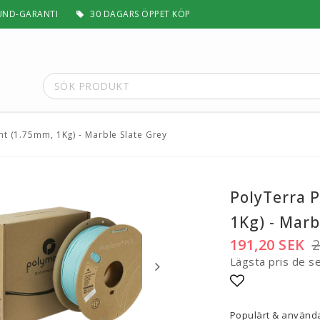
UND-GARANTI
30 DAGARS ÖPPET KÖP
nt (1.75mm, 1Kg) - Marble Slate Grey
t
Special Filament
Silk, Multifärg & Självlysande
 PLA+
Matt & Pastel
PolyTerra 
Trä, Metall, Sten & Kolfiber
1Kg) - Marb
 ABS+
Flex & Elasticitet
Stödmaterial
191,20 SEK
2
Höghastighet
Lägsta pris de s
 / ASA
Lättvikt
Rengörande
Lägg till i fa
a
Visa alla
Populärt & använda