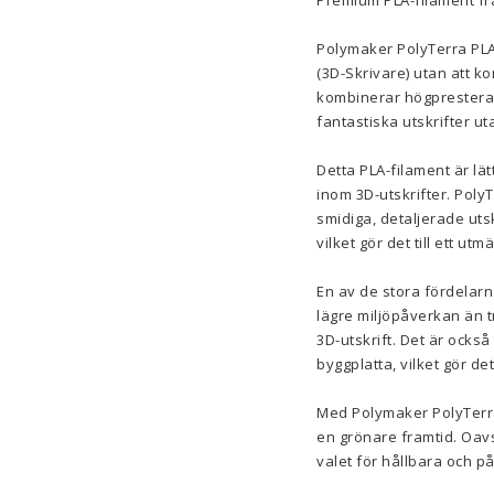
Premium PLA-filament fr
Polymaker PolyTerra PLA-f
(3D-Skrivare) utan att k
kombinerar högpresteran
fantastiska utskrifter u
Detta PLA-filament är lä
inom 3D-utskrifter. Poly
smidiga, detaljerade utsk
vilket gör det till ett ut
En av de stora fördelarn
lägre miljöpåverkan än tra
3D-utskrift. Det är ocks
byggplatta, vilket gör d
Med Polymaker PolyTerra 
en grönare framtid. Oavs
valet för hållbara och pål