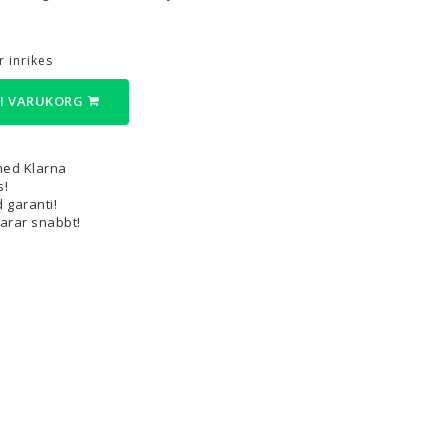
3D-Pennor & Tillbehör
 inrikes
3D-Pennor
 I VARUKORG
Filament till 3D-Pennor
Visa alla
med Klarna
s!
 garanti!
varar snabbt!