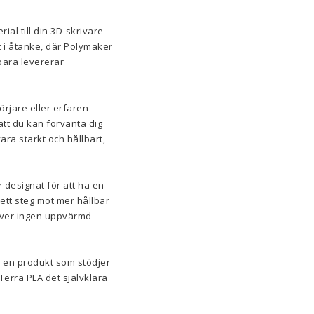
ial till din 3D-skrivare
t i åtanke, där Polymaker
bara levererar
örjare eller erfaren
att du kan förvänta dig
ara starkt och hållbart,
 designat för att ha en
a ett steg mot mer hållbar
räver ingen uppvärmd
å en produkt som stödjer
Terra PLA det självklara