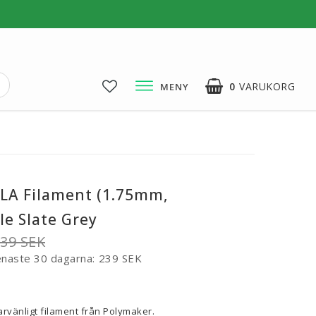
0
VARUKORG
MENY
3D-Pussel & Prylar
3D-Pussel & DIY
3D-Lampor
PLA Filament (1.75mm,
Visa alla
le Slate Grey
39 SEK
enaste 30 dagarna
239 SEK
voritlistan
rvänligt filament från Polymaker.