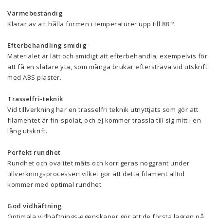
Värmebeständig
Klarar av att hålla formen i temperaturer upp till 88 ?.
Efterbehandling smidig
Materialet är lätt och smidigt att efterbehandla, exempelvis för
att få en slätare yta, som många brukar eftersträva vid utskrift
med ABS plaster.
Trasselfri-teknik
Vid tillverkning har en trasselfri teknik utnyttjats som gör att
filamentet är fin-spolat, och ej kommer trassla till sig mitt i en
lång utskrift.
Perfekt rundhet
Rundhet och ovalitet mäts och korrigeras noggrant under
tillverkningsprocessen vilket gör att detta filament alltid
kommer med optimal rundhet.
God vidhäftning
Optimala vidhäftnings-egenskaper gör att de första lagren på