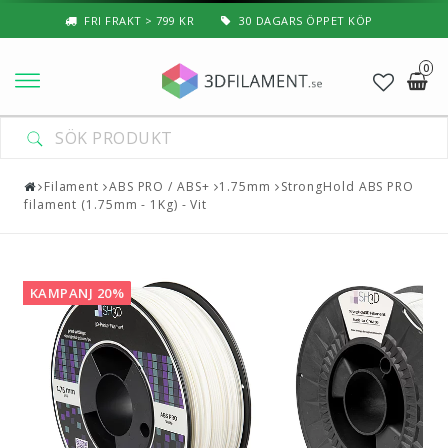
FRI FRAKT > 799 KR
30 DAGARS ÖPPET KÖP
0
Nyheter & Populärt
Filament
Filament
ABS PRO / ABS+
1.75mm
StrongHold ABS PRO
filament (1.75mm - 1Kg) - Vit
Special Filament
3D-Pussel & Prylar
KAMPANJ 20%
3D-Skrivare — Tillbehör
3D-Skrivare — Delar
Resin
3D-Pennor & Tillbehör