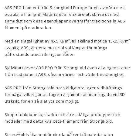
ABS PRO filament från StrongHold Europe är ett av våra mest
populära filament. Materialet är enklare att skriva ut med,
samtidigt som dess egenskaper överträffar traditionella ABS
filament på marknaden.
Med en slagtålighet av 45,5
KJ/m², till skillnad mot ca 15-25 KJ/m²
i vanligt ABS, är detta material väl lämpat för många
påfrestande användningsområden.
Självklart ärver ABS PRO från StrongHold även alla egenskaper
från traditionellt ABS, såsom värme- och väderbeständighet.
ABS PRO från StrongHold har väldigt bra lager-vidhäftnings
förmåga, vilket gör att lagren är jämnt sammanfogade vid 3D-
utskrift, för en så slät yta som möjligt.
Skapa funktionella, starka och stresståliga prototyper och
modeller med detta kvalitets-filament från StrongHold.
StrongHolds filament är gjorda på rent råmaterial utan