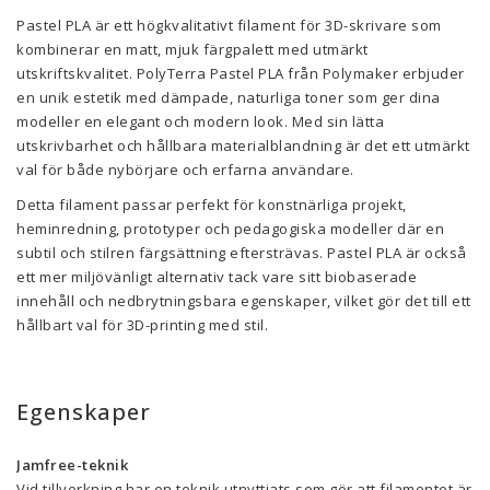
Pastel PLA är ett högkvalitativt filament för 3D-skrivare som
kombinerar en matt, mjuk färgpalett med utmärkt
utskriftskvalitet. PolyTerra Pastel PLA från Polymaker erbjuder
en unik estetik med dämpade, naturliga toner som ger dina
modeller en elegant och modern look. Med sin lätta
utskrivbarhet och hållbara materialblandning är det ett utmärkt
val för både nybörjare och erfarna användare.
Detta filament passar perfekt för konstnärliga projekt,
heminredning, prototyper och pedagogiska modeller där en
subtil och stilren färgsättning eftersträvas. Pastel PLA är också
ett mer miljövänligt alternativ tack vare sitt biobaserade
innehåll och nedbrytningsbara egenskaper, vilket gör det till ett
hållbart val för 3D-printing med stil.
Egenskaper
Jamfree-teknik
Vid tillverkning har en teknik utnyttjats som gör att filamentet är