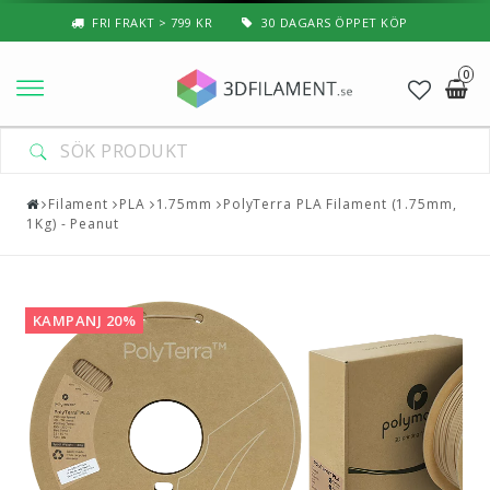
FRI FRAKT > 799 KR
30 DAGARS ÖPPET KÖP
0
Nyheter & Populärt
Filament
Filament
PLA
1.75mm
PolyTerra PLA Filament (1.75mm,
1Kg) - Peanut
Special Filament
3D-Pussel & Prylar
KAMPANJ 20%
3D-Skrivare — Tillbehör
3D-Skrivare — Delar
Resin
3D-Pennor & Tillbehör