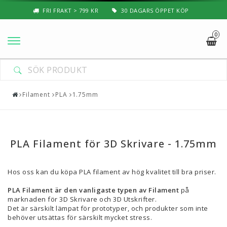
FRI FRAKT > 799 KR
30 DAGARS ÖPPET KÖP
0
Nyheter & Populärt
Filament
Filament
PLA
1.75mm
Special Filament
3D-Pussel & Prylar
PLA Filament för 3D Skrivare - 1.75mm
3D-Skrivare — Tillbehör
Hos oss kan du köpa PLA filament av hög kvalitet till bra priser.
3D-Skrivare — Delar
PLA Filament är den vanligaste typen av Filament
på
Resin
marknaden för 3D Skrivare och 3D Utskrifter.
Det är särskilt lämpat för prototyper, och produkter som inte
3D-Pennor & Tillbehör
behöver utsättas för särskilt mycket stress.