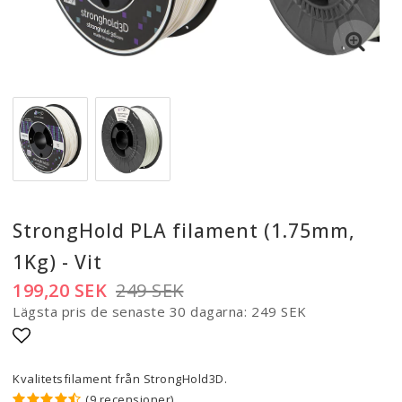
StrongHold PLA filament (1.75mm,
1Kg) - Vit
199,20 SEK
249 SEK
Lägsta pris de senaste 30 dagarna
249 SEK
Lägg till i favoritlistan
Kvalitetsfilament från StrongHold3D.
(9 recensioner)