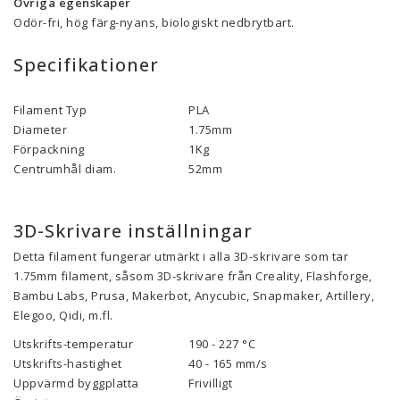
Övriga egenskaper
Odör-fri, hög färg-nyans, biologiskt nedbrytbart.
Specifikationer
Filament Typ
PLA
Diameter
1.75mm
Förpackning
1Kg
Centrumhål diam.
52mm
3D-Skrivare inställningar
Detta filament fungerar utmärkt i alla 3D-skrivare som tar
1.75mm filament, såsom 3D-skrivare från Creality, Flashforge,
Bambu Labs, Prusa, Makerbot, Anycubic, Snapmaker, Artillery,
Elegoo, Qidi, m.fl.
Utskrifts-temperatur
190 - 227 °C
Utskrifts-hastighet
40 - 165 mm/s
Uppvärmd byggplatta
Frivilligt