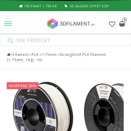
FRI FRAKT > 799 KR
30 DAGARS ÖPPET KÖP
0
Nyheter & Populärt
DIN VARUKORG ÄR TOM
Filament
Filament
PLA
1.75mm
StrongHold PLA filament
(1.75mm, 1Kg) - Vit
Special Filament
3D-Pussel & Prylar
KAMPANJ 20%
3D-Skrivare — Tillbehör
3D-Skrivare — Delar
Resin
3D-Pennor & Tillbehör