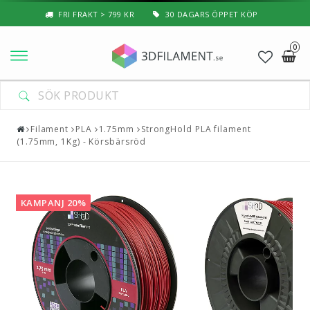
FRI FRAKT > 799 KR
30 DAGARS ÖPPET KÖP
0
Nyheter & Populärt
Filament
Filament
PLA
1.75mm
StrongHold PLA filament
(1.75mm, 1Kg) - Körsbärsröd
Special Filament
3D-Pussel & Prylar
KAMPANJ 20%
3D-Skrivare — Tillbehör
3D-Skrivare — Delar
Resin
3D-Pennor & Tillbehör