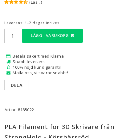
(Läs...)
Leverans:
1-2 dagar inrikes
LÄGG I VARUKORG
Betala säkert med Klarna
Snabb leverans!
100% nöjd kund garanti!
Maila oss, vi svarar snabbt!
DELA
Art.nr: 8185022
PLA Filament för 3D Skrivare från
StrongHold - Körsbärsröd