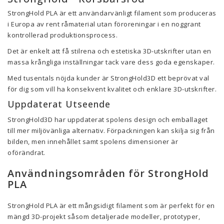
StrongHold PLA är ett användarvänligt filament som produceras
i Europa av rent råmaterial utan föroreningar i en noggrant
kontrollerad produktionsprocess.
Det är enkelt att få stilrena och estetiska 3D-utskrifter utan en
massa krångliga inställningar tack vare dess goda egenskaper.
Med tusentals nöjda kunder är StrongHold3D ett beprövat val
för dig som vill ha konsekvent kvalitet och enklare 3D-utskrifter.
Uppdaterat Utseende
StrongHold3D har uppdaterat spolens design och emballaget
till mer miljövänliga alternativ. Förpackningen kan skilja sig från
bilden, men innehållet samt spolens dimensioner är
oförändrat.
Användningsområden för StrongHold
PLA
StrongHold PLA är ett mångsidigt filament som är perfekt för en
mängd 3D-projekt såsom detaljerade modeller, prototyper,