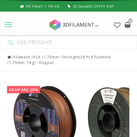
FRI FRAKT > 799 KR
30 DAGARS ÖPPET KÖP
0
Nyheter & Populärt
DIN VARUKORG ÄR TOM
Filament
Filament
PLA
1.75mm
StrongHold PLA filament
(1.75mm, 1Kg) - Koppar
Special Filament
3D-Pussel & Prylar
KAMPANJ 20%
3D-Skrivare — Tillbehör
3D-Skrivare — Delar
Resin
3D-Pennor & Tillbehör