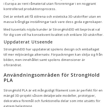
i Europa av rent råmaterial utan föroreningar i en noggrant
kontrollerad produktionsprocess.
Det är enkelt att få stilrena och estetiska 3D-utskrifter utan en
massa krångliga inställningar tack vare dess goda egenskaper.
Med tusentals nöjda kunder är StrongHold3D ett beprövat val
för dig som vill ha konsekvent kvalitet och enklare 3D-utskrifter.
Uppdaterat Utseende
StrongHold3D har uppdaterat spolens design och emballaget
till mer miljövänliga alternativ. Förpackningen kan skilja sig från
bilden, men innehållet samt spolens dimensioner är
oförändrat.
Användningsområden för StrongHold
PLA
StrongHold PLA är ett mångsidigt filament som är perfekt för en
mängd 3D-projekt såsom detaljerade modeller, prototyper,
dekorativa föremål och funktionella delar som inte utsätts för
extrem belastning.