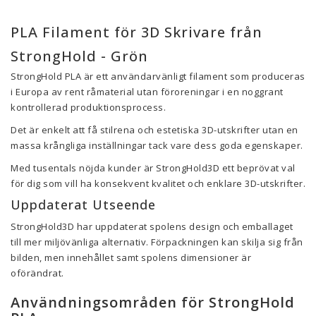
PLA Filament för 3D Skrivare från
StrongHold - Grön
StrongHold PLA är ett användarvänligt filament som produceras
i Europa av rent råmaterial utan föroreningar i en noggrant
kontrollerad produktionsprocess.
Det är enkelt att få stilrena och estetiska 3D-utskrifter utan en
massa krångliga inställningar tack vare dess goda egenskaper.
Med tusentals nöjda kunder är StrongHold3D ett beprövat val
för dig som vill ha konsekvent kvalitet och enklare 3D-utskrifter.
Uppdaterat Utseende
StrongHold3D har uppdaterat spolens design och emballaget
till mer miljövänliga alternativ. Förpackningen kan skilja sig från
bilden, men innehållet samt spolens dimensioner är
oförändrat.
Användningsområden för StrongHold