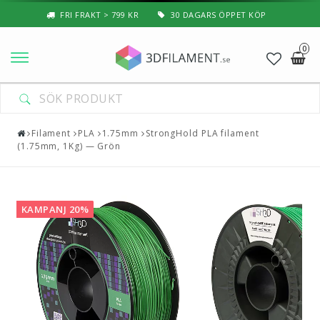
FRI FRAKT > 799 KR
30 DAGARS ÖPPET KÖP
0
Nyheter & Populärt
Filament
Filament
PLA
1.75mm
StrongHold PLA filament
(1.75mm, 1Kg) — Grön
Special Filament
3D-Pussel & Prylar
KAMPANJ 20%
3D-Skrivare — Tillbehör
3D-Skrivare — Delar
Resin
3D-Pennor & Tillbehör