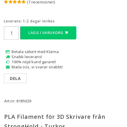
(7 recensioner)
Leverans:
1-2 dagar inrikes
LÄGG I VARUKORG
Betala säkert med Klarna
Snabb leverans!
100% nöjd kund garanti!
Maila oss, vi svarar snabbt!
DELA
Art.nr: 8185029
PLA Filament för 3D Skrivare från
StrongHold - Turkos