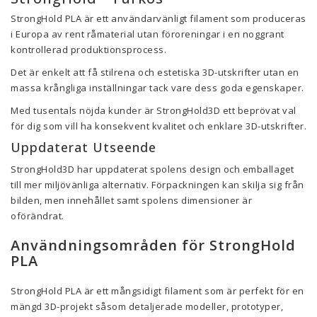
StrongHold PLA är ett användarvänligt filament som produceras
i Europa av rent råmaterial utan föroreningar i en noggrant
kontrollerad produktionsprocess.
Det är enkelt att få stilrena och estetiska 3D-utskrifter utan en
massa krångliga inställningar tack vare dess goda egenskaper.
Med tusentals nöjda kunder är StrongHold3D ett beprövat val
för dig som vill ha konsekvent kvalitet och enklare 3D-utskrifter.
Uppdaterat Utseende
StrongHold3D har uppdaterat spolens design och emballaget
till mer miljövänliga alternativ. Förpackningen kan skilja sig från
bilden, men innehållet samt spolens dimensioner är
oförändrat.
Användningsområden för StrongHold
PLA
StrongHold PLA är ett mångsidigt filament som är perfekt för en
mängd 3D-projekt såsom detaljerade modeller, prototyper,