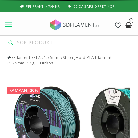
FRI FRAKT > 799 KR
30 DAGARS ÖPPET KÖP
0
Nyheter & Populärt
Filament
Filament
PLA
1.75mm
StrongHold PLA filament
(1.75mm, 1Kg) - Turkos
Special Filament
3D-Pussel & Prylar
KAMPANJ 20%
3D-Skrivare — Tillbehör
3D-Skrivare — Delar
Resin
3D-Pennor & Tillbehör