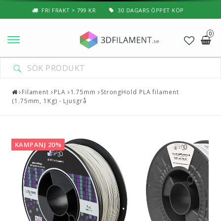
FRI FRAKT > 799 KR
30 DAGARS ÖPPET KÖP
0
Nyheter & Populärt
Filament
Filament
PLA
1.75mm
StrongHold PLA filament
(1.75mm, 1Kg) - Ljusgrå
Special Filament
3D-Pussel & Prylar
KAMPANJ 20%
3D-Skrivare — Tillbehör
3D-Skrivare — Delar
Resin
3D-Pennor & Tillbehör