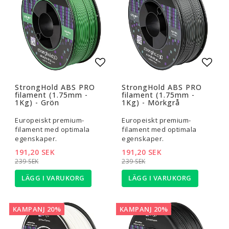
Lägg till i favoritlistan
Lägg t
StrongHold ABS PRO
StrongHold ABS PRO
filament (1.75mm -
filament (1.75mm -
1Kg) - Grön
1Kg) - Mörkgrå
Europeiskt premium-
Europeiskt premium-
filament med optimala
filament med optimala
egenskaper.
egenskaper.
191,20 SEK
191,20 SEK
239 SEK
239 SEK
LÄGG I VARUKORG
LÄGG I VARUKORG
KAMPANJ 20%
KAMPANJ 20%