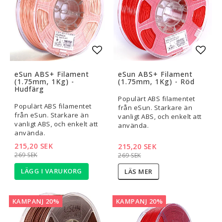
Lägg till i favoritlistan
Lägg t
eSun ABS+ Filament
eSun ABS+ Filament
(1.75mm, 1Kg) -
(1.75mm, 1Kg) - Röd
Hudfärg
Populärt ABS filamentet
Populärt ABS filamentet
från eSun. Starkare än
från eSun. Starkare än
vanligt ABS, och enkelt att
vanligt ABS, och enkelt att
använda.
använda.
215,20 SEK
215,20 SEK
269 SEK
269 SEK
LÄGG I VARUKORG
LÄS MER
KAMPANJ 20%
KAMPANJ 20%