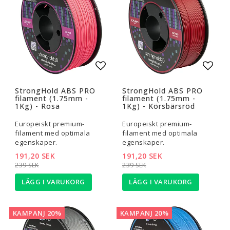
Lägg till i favoritlistan
Lägg t
StrongHold ABS PRO
StrongHold ABS PRO
filament (1.75mm -
filament (1.75mm -
1Kg) - Rosa
1Kg) - Körsbärsröd
Europeiskt premium-
Europeiskt premium-
filament med optimala
filament med optimala
egenskaper.
egenskaper.
191,20 SEK
191,20 SEK
239 SEK
239 SEK
LÄGG I VARUKORG
LÄGG I VARUKORG
KAMPANJ 20%
KAMPANJ 20%