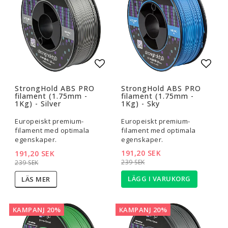
Lägg till i favoritlistan
Lägg t
StrongHold ABS PRO
StrongHold ABS PRO
filament (1.75mm -
filament (1.75mm -
1Kg) - Silver
1Kg) - Sky
Europeiskt premium-
Europeiskt premium-
filament med optimala
filament med optimala
egenskaper.
egenskaper.
191,20 SEK
191,20 SEK
239 SEK
239 SEK
LÄGG I VARUKORG
LÄS MER
KAMPANJ 20%
KAMPANJ 20%