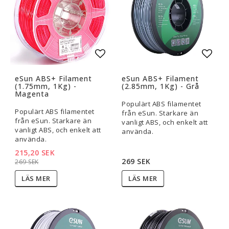
Lägg till i favoritlistan
Lägg t
eSun ABS+ Filament
eSun ABS+ Filament
(1.75mm, 1Kg) -
(2.85mm, 1Kg) - Grå
Magenta
Populärt ABS filamentet
Populärt ABS filamentet
från eSun. Starkare än
från eSun. Starkare än
vanligt ABS, och enkelt att
vanligt ABS, och enkelt att
använda.
använda.
215,20 SEK
269 SEK
269 SEK
LÄS MER
LÄS MER