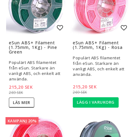
Lägg till i favoritlistan
Lägg t
eSun ABS+ Filament
eSun ABS+ Filament
(1.75mm, 1Kg) - Pine
(1.75mm, 1Kg) - Rosa
Green
Populärt ABS filamentet
Populärt ABS filamentet
från eSun. Starkare än
från eSun. Starkare än
vanligt ABS, och enkelt att
vanligt ABS, och enkelt att
använda.
använda.
215,20 SEK
215,20 SEK
269 SEK
269 SEK
LÄGG I VARUKORG
LÄS MER
KAMPANJ 20%