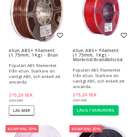
Lägg till i favoritlistan
Lägg t
eSun ABS+ Filament
eSun ABS+ Filament
(1.75mm, 1Kg) - Brun
(1.75mm, 1Kg) -
Mörkröd/Brandbilsröd
Populärt ABS filamentet
Populärt ABS filamentet
från eSun. Starkare än
från eSun. Starkare än
vanligt ABS, och enkelt att
vanligt ABS, och enkelt att
använda.
använda.
215,20 SEK
215,20 SEK
269 SEK
269 SEK
LÄGG I VARUKORG
LÄS MER
KAMPANJ 20%
KAMPANJ 20%