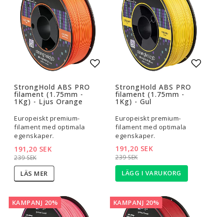
Lägg till i favoritlistan
Lägg t
StrongHold ABS PRO
StrongHold ABS PRO
filament (1.75mm -
filament (1.75mm -
1Kg) - Ljus Orange
1Kg) - Gul
Europeiskt premium-
Europeiskt premium-
filament med optimala
filament med optimala
egenskaper.
egenskaper.
191,20 SEK
191,20 SEK
239 SEK
239 SEK
LÄGG I VARUKORG
LÄS MER
KAMPANJ 20%
KAMPANJ 20%