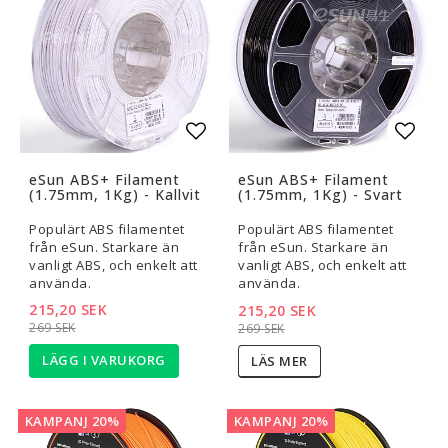
Lägg till i favoritlistan
Lägg t
eSun ABS+ Filament
eSun ABS+ Filament
(1.75mm, 1Kg) - Kallvit
(1.75mm, 1Kg) - Svart
Populärt ABS filamentet
Populärt ABS filamentet
från eSun. Starkare än
från eSun. Starkare än
vanligt ABS, och enkelt att
vanligt ABS, och enkelt att
använda.
använda.
215,20 SEK
215,20 SEK
269 SEK
269 SEK
LÄGG I VARUKORG
LÄS MER
KAMPANJ 20%
KAMPANJ 20%