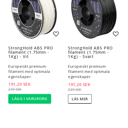
Lägg till i favoritlistan
Lägg t
StrongHold ABS PRO
StrongHold ABS PRO
filament (1.75mm -
filament (1.75mm -
1Kg) - Vit
1Kg) - Svart
Europeiskt premium-
Europeiskt premium-
filament med optimala
filament med optimala
egenskaper.
egenskaper.
191,20 SEK
191,20 SEK
239 SEK
239 SEK
LÄGG I VARUKORG
LÄS MER