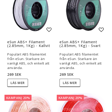
Lägg till i favoritlistan
Lägg t
eSun ABS+ Filament
eSun ABS+ Filament
(2.85mm, 1Kg) - Kallvit
(2.85mm, 1Kg) - Svart
Populärt ABS filamentet
Populärt ABS filamentet
från eSun. Starkare än
från eSun. Starkare än
vanligt ABS, och enkelt att
vanligt ABS, och enkelt att
använda.
använda.
269 SEK
269 SEK
LÄS MER
LÄS MER
KAMPANJ 20%
KAMPANJ 20%