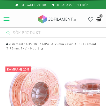
FRI FRAKT > 799 KR
30 DAGARS ÖPPET KÖP
0
Nyheter & Populärt
Filament
Filament
ABS PRO / ABS+
1.75mm
eSun ABS+ Filament
(1.75mm, 1Kg) - Hudfärg
Special Filament
3D-Pussel & Prylar
KAMPANJ 20%
3D-Skrivare — Tillbehör
3D-Skrivare — Delar
Resin
3D-Pennor & Tillbehör