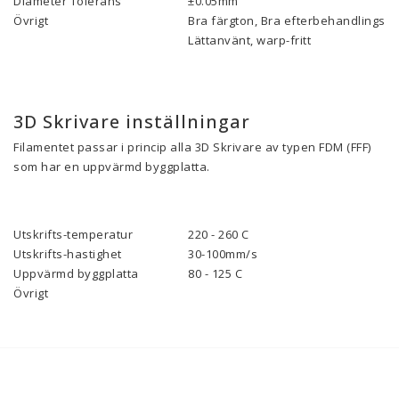
Diameter Tolerans
±0.05mm
Övrigt
Bra färgton, Bra efterbehandlings-eg
Lättanvänt, warp-fritt
3D Skrivare inställningar
Filamentet passar i princip alla 3D Skrivare av typen FDM (FFF)
som har en uppvärmd byggplatta.
Utskrifts-temperatur
220 - 260 C
Utskrifts-hastighet
30-100mm/s
Uppvärmd byggplatta
80 - 125 C
Övrigt