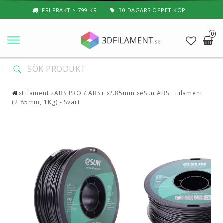
FRI FRAKT > 799 KR
30 DAGARS ÖPPET KÖP
0
Nyheter & Populärt
DIN VARUKORG ÄR TOM
Filament
Filament
ABS PRO / ABS+
2.85mm
eSun ABS+ Filament
(2.85mm, 1Kg) - Svart
Special Filament
3D-Pussel & Prylar
3D-Skrivare — Tillbehör
3D-Skrivare — Delar
Resin
3D-Pennor & Tillbehör