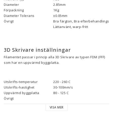
Diameter
2.85mm
Förpackning
1Kg
Diameter Tolerans
±0.05mm
Övrigt
Bra färgton, Bra efterbehandlings-eg
Lättanvänt, warp-fritt
3D Skrivare inställningar
Filamentet passar i princip alla 3D Skrivare av typen FDM (FFF)
som har en uppvärmd byggplatta.
Utskrifts-temperatur
220 - 260 C
Utskrifts-hastighet
30-100mm/s
Uppvärmd byggplatta
80 - 125 C
Övrigt
VISA MER