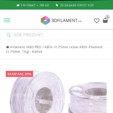
FRI FRAKT > 799 KR
30 DAGARS ÖPPET KÖP
0
Nyheter & Populärt
Filament
Filament
ABS PRO / ABS+
1.75mm
eSun ABS+ Filament
(1.75mm, 1Kg) - Kallvit
Special Filament
3D-Pussel & Prylar
KAMPANJ 20%
3D-Skrivare — Tillbehör
3D-Skrivare — Delar
Resin
3D-Pennor & Tillbehör