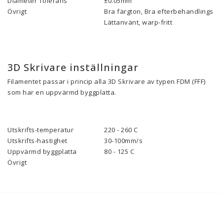
Diameter Tolerans
±0.05mm
Övrigt
Bra färgton, Bra efterbehandlings-eg
Lättanvänt, warp-fritt
3D Skrivare inställningar
Filamentet passar i princip alla 3D Skrivare av typen FDM (FFF)
som har en uppvärmd byggplatta.
Utskrifts-temperatur
220 - 260 C
Utskrifts-hastighet
30-100mm/s
Uppvärmd byggplatta
80 - 125 C
Övrigt