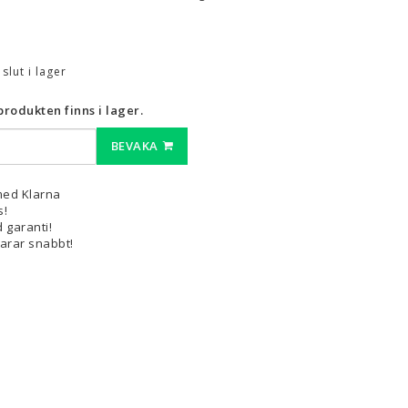
.
3D-Pennor & Tillbehör
3D-Pennor
t slut i lager
Filament till 3D-Pennor
rodukten finns i lager.
Visa alla
BEVAKA
med Klarna
s!
 garanti!
varar snabbt!