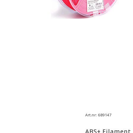
3D-Skrivare — Tillbehör
3D-Skriv
Byggytor
Munstyck
Verktyg
Extruder
Tejp, Lim & Fästmaterial
Hotend
Filament-förvaring
Övrigt
Visa alla
Visa all
Art.nr: 689147
ABS+ Filament 