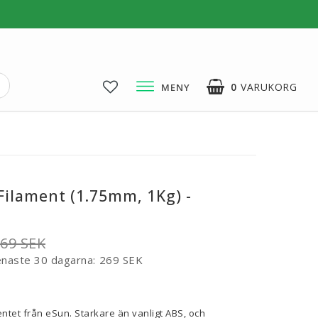
0
VARUKORG
MENY
3D-Pussel & Prylar
3D-Pussel & DIY
3D-Lampor
Filament (1.75mm, 1Kg) -
Visa alla
69 SEK
enaste 30 dagarna
269 SEK
voritlistan
ntet från eSun. Starkare än vanligt ABS, och