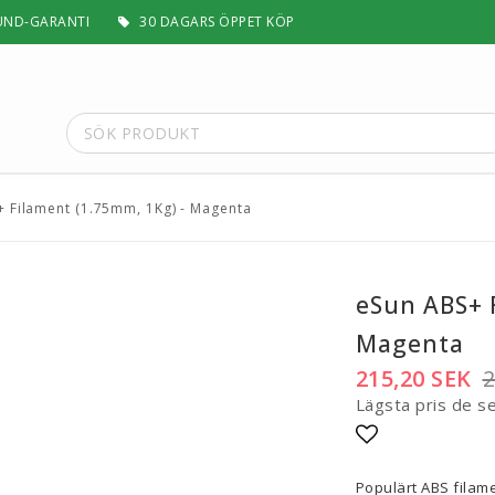
UND-GARANTI
30 DAGARS ÖPPET KÖP
 Filament (1.75mm, 1Kg) - Magenta
t
Special Filament
Silk, Multifärg & Självlysande
 PLA+
Matt & Pastel
eSun ABS+ 
Trä, Metall, Sten & Kolfiber
Magenta
 ABS+
Flex & Elasticitet
Stödmaterial
215,20 SEK
2
Höghastighet
Lägsta pris de s
 / ASA
Lättvikt
Rengörande
Lägg till i fa
a
Visa alla
Populärt ABS filame