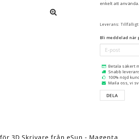
enkelt att använda
are — Delar
Resin
en
Water Washable
Leverans:
Tillfällig
Tough
Bli meddelad när p
Visa alla
a
Betala säkert 
Snabb leveran
100% nöjd kund
Maila oss, vi s
DELA
för 3D Skrivare från eSun - Magenta