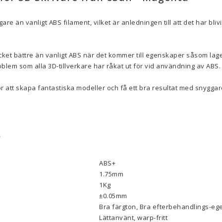
gare än vanligt ABS filament, vilket är anledningen till att det har bli
ket bättre än vanligt ABS när det kommer till egenskaper såsom lag
blem som alla 3D-tillverkare har råkat ut för vid användning av ABS.
r att skapa fantastiska modeller och få ett bra resultat med snyggare
r
ABS+
1.75mm
1Kg
±0.05mm
Bra färgton, Bra efterbehandlings-egen
Lättanvänt, warp-fritt