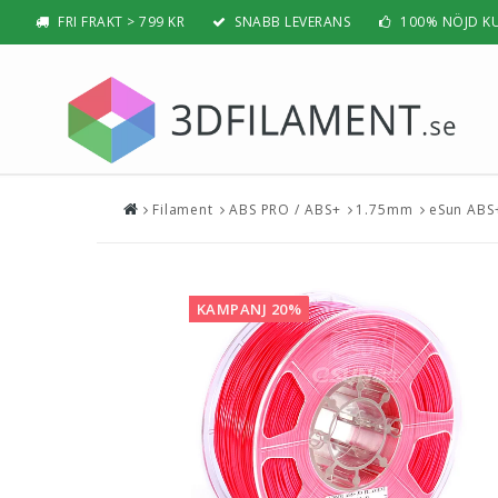
FRI FRAKT > 799 KR
SNABB LEVERANS
100% NÖJD K
Filament
ABS PRO / ABS+
1.75mm
eSun ABS+
Nyheter & Populärt
Filamen
PLA
BÄSTSÄLJARE
PLA PRO /
NYHETER
KAMPANJ 20%
ABS
PRESENTTIPS
ABS PRO /
REA
PETG
NYBÖRJAR-GUIDE
TPU / TPE
HIPS / PVA
BÄST 3D-SKRIVARE 2026
Nylon
Visa all