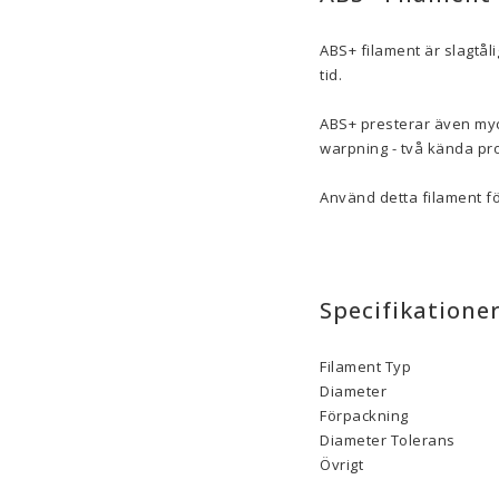
ABS+ filament är slagtåli
tid.
ABS+ presterar även myc
warpning - två kända pro
Använd detta filament fö
Specifikatione
Filament Typ
Diameter
Förpackning
Diameter Tolerans
Övrigt