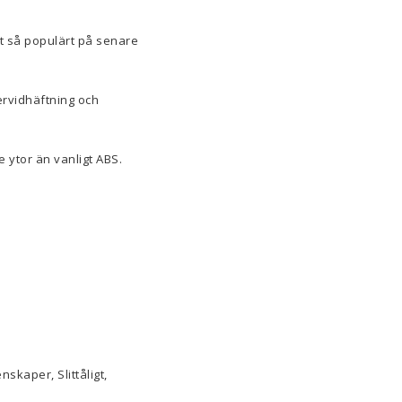
vit så populärt på senare
ervidhäftning och
 ytor än vanligt ABS.
skaper, Slittåligt,