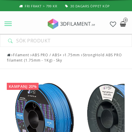
FRI FRAKT > 799 KR
30 DAGARS ÖPPET KÖP
0
Nyheter & Populärt
Filament
Filament
ABS PRO / ABS+
1.75mm
StrongHold ABS PRO
filament (1.75mm - 1Kg) - Sky
Special Filament
3D-Pussel & Prylar
KAMPANJ 20%
3D-Skrivare — Tillbehör
3D-Skrivare — Delar
Resin
3D-Pennor & Tillbehör