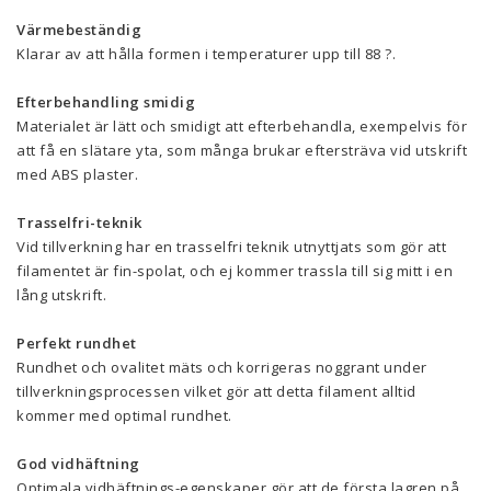
Värmebeständig
Klarar av att hålla formen i temperaturer upp till 88 ?.
Efterbehandling smidig
Materialet är lätt och smidigt att efterbehandla, exempelvis för
att få en slätare yta, som många brukar eftersträva vid utskrift
med ABS plaster.
Trasselfri-teknik
Vid tillverkning har en trasselfri teknik utnyttjats som gör att
filamentet är fin-spolat, och ej kommer trassla till sig mitt i en
lång utskrift.
Perfekt rundhet
Rundhet och ovalitet mäts och korrigeras noggrant under
tillverkningsprocessen vilket gör att detta filament alltid
kommer med optimal rundhet.
God vidhäftning
Optimala vidhäftnings-egenskaper gör att de första lagren på