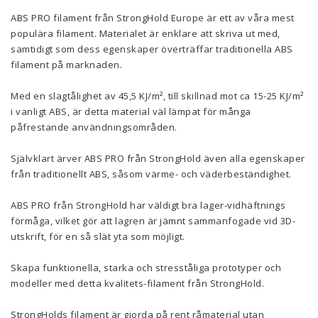
ABS PRO filament från StrongHold Europe är ett av våra mest
populära filament. Materialet är enklare att skriva ut med,
samtidigt som dess egenskaper överträffar traditionella ABS
filament på marknaden.
Med en slagtålighet av 45,5
KJ/m², till skillnad mot ca 15-25 KJ/m²
i vanligt ABS, är detta material väl lämpat för många
påfrestande användningsområden.
Självklart ärver ABS PRO från StrongHold även alla egenskaper
från traditionellt ABS, såsom värme- och väderbeständighet.
ABS PRO från StrongHold har väldigt bra lager-vidhäftnings
förmåga, vilket gör att lagren är jämnt sammanfogade vid 3D-
utskrift, för en så slät yta som möjligt.
Skapa funktionella, starka och stresståliga prototyper och
modeller med detta kvalitets-filament från StrongHold.
StrongHolds filament är gjorda på rent råmaterial utan