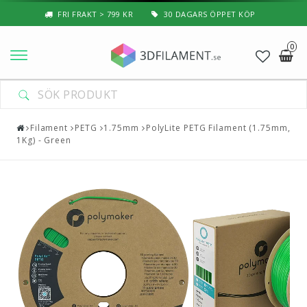
FRI FRAKT > 799 KR
30 DAGARS ÖPPET KÖP
0
Nyheter & Populärt
Filament
Filament
PETG
1.75mm
PolyLite PETG Filament (1.75mm,
1Kg) - Green
Special Filament
3D-Pussel & Prylar
3D-Skrivare — Tillbehör
3D-Skrivare — Delar
Resin
3D-Pennor & Tillbehör