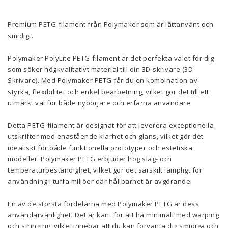
Premium PETG-filament från Polymaker som är lättanvänt och
smidigt.
Polymaker PolyLite PETG-filament är det perfekta valet för dig
som söker högkvalitativt material till din 3D-skrivare (3D-
Skrivare). Med Polymaker PETG får du en kombination av
styrka, flexibilitet och enkel bearbetning, vilket gör det till ett
utmärkt val för både nybörjare och erfarna användare.
Detta PETG-filament är designat för att leverera exceptionella
utskrifter med enastående klarhet och glans, vilket gör det
idealiskt för både funktionella prototyper och estetiska
modeller. Polymaker PETG erbjuder hög slag- och
temperaturbeständighet, vilket gör det särskilt lämpligt för
användning i tuffa miljöer där hållbarhet är avgörande.
En av de största fördelarna med Polymaker PETG är dess
användarvänlighet. Det är känt för att ha minimalt med warping
och stringing, vilket innebär att du kan förvänta dig smidiga och