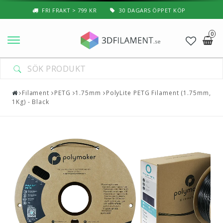
FRI FRAKT > 799 KR
30 DAGARS ÖPPET KÖP
0
Nyheter & Populärt
Filament
Filament
PETG
1.75mm
PolyLite PETG Filament (1.75mm,
1Kg) - Black
Special Filament
3D-Pussel & Prylar
3D-Skrivare — Tillbehör
3D-Skrivare — Delar
Resin
3D-Pennor & Tillbehör