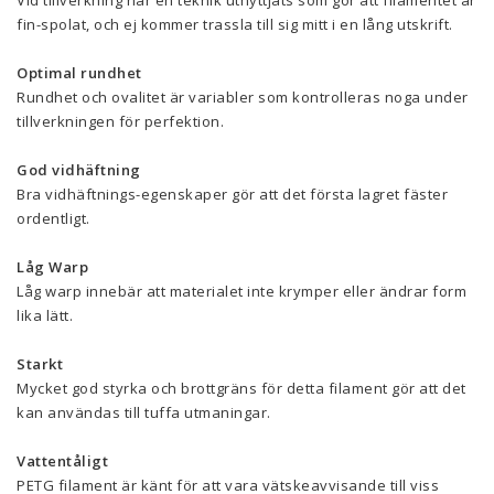
Vid tillverkning har en teknik utnyttjats som gör att filamentet är
fin-spolat, och ej kommer trassla till sig mitt i en lång utskrift.
Optimal rundhet
Rundhet och ovalitet är variabler som kontrolleras noga under
tillverkningen för perfektion.
God vidhäftning
Bra vidhäftnings-egenskaper gör att det första lagret fäster
ordentligt.
Låg Warp
Låg warp innebär att materialet inte krymper eller ändrar form
lika lätt.
Starkt
Mycket god styrka och brottgräns för detta filament gör att det
kan användas till tuffa utmaningar.
Vattentåligt
PETG filament är känt för att vara vätskeavvisande till viss