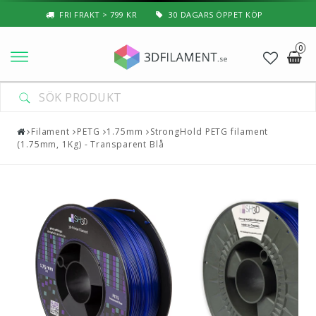
FRI FRAKT > 799 KR
30 DAGARS ÖPPET KÖP
0
Nyheter & Populärt
Filament
Filament
PETG
1.75mm
StrongHold PETG filament
(1.75mm, 1Kg) - Transparent Blå
Special Filament
3D-Pussel & Prylar
3D-Skrivare — Tillbehör
3D-Skrivare — Delar
Resin
3D-Pennor & Tillbehör