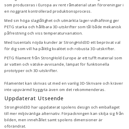
som produceras i Europa av rent råmaterial utan föroreningar i
en noggrant kontrollerad produktionsprocess.
Med sin höga slagtålighet och utmärkta lager-vidhäftning ger
PETG starka och hållbara 3D-utskrifter som tål både mekanisk
påfrestning och viss temperaturvariation.
Med tusentals nöjda kunder är StrongHold3D ett beprövat val
för dig som vill ha pålitlig kvalitet och robusta 3D-utskrifter.
PETG filament från StrongHold Europe är ett tufft material som
är vatten och vätske-avvisande, lämpat för funktionella
prototyper och 3D-utskrifter.
Filamentet kan skrivas ut med en vanlig 3D-Skrivare och kräver
inte uppvärmd byggyta även om det rekommenderas.
Uppdaterat Utseende
StrongHold3D har uppdaterat spolens design och emballaget
till mer miljövänliga alternativ. Förpackningen kan skilja sig från
bilden, men innehållet samt spolens dimensioner är
oförändrat.