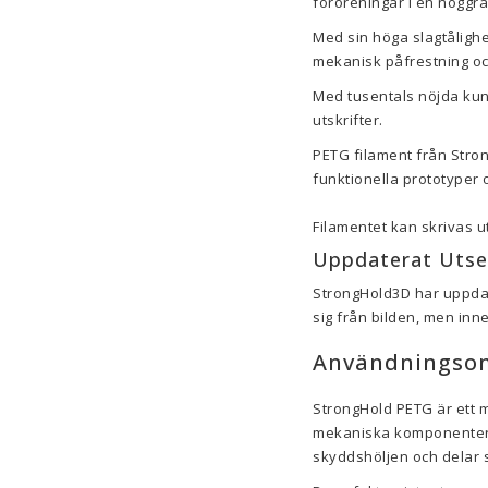
föroreningar i en noggr
Med sin höga slagtålighe
mekanisk påfrestning oc
Med tusentals nöjda kunde
utskrifter.
PETG filament från Stron
funktionella prototyper o
Filamentet kan skrivas 
Uppdaterat Uts
StrongHold3D har uppdate
sig från bilden, men inn
Användningsom
StrongHold PETG är ett m
mekaniska komponenter so
skyddshöljen och delar s