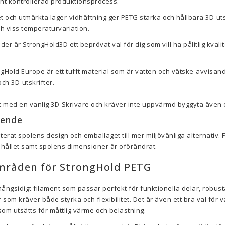
ant kontrollerad produktionsprocess.
t och utmärkta lager-vidhäftning ger PETG starka och hållbara 3D-uts
h viss temperaturvariation.
r är StrongHold3D ett beprövat val för dig som vill ha pålitlig kvali
gHold Europe är ett tufft material som är vatten och vätske-avvisand
ch 3D-utskrifter.
ut med en vanlig 3D-Skrivare och kräver inte uppvärmd byggyta äv
eende
rat spolens design och emballaget till mer miljövänliga alternativ. 
ehållet samt spolens dimensioner är oförändrat.
råden för StrongHold PETG
ångsidigt filament som passar perfekt för funktionella delar, robus
m kräver både styrka och flexibilitet. Det är även ett bra val för vat
om utsätts för måttlig värme och belastning.