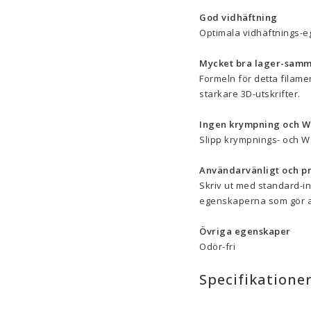
God vidhäftning
Optimala vidhäftnings-eg
Mycket bra lager-samm
Formeln för detta filamen
starkare 3D-utskrifter.
Ingen krympning och W
Slipp krympnings- och Wa
Användarvänligt och pr
Skriv ut med standard-in
egenskaperna som gör at
Övriga egenskaper
Odör-fri
Specifikatione