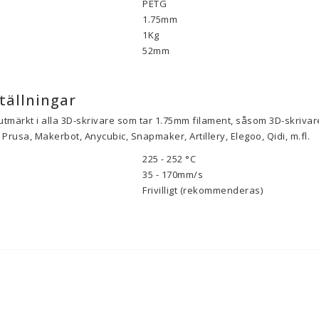
PETG
1.75mm
1Kg
52mm
tällningar
utmärkt i alla 3D-skrivare som tar 1.75mm filament, såsom 3D-skrivare
Prusa, Makerbot, Anycubic, Snapmaker, Artillery, Elegoo, Qidi, m.fl.
225 - 252 °C
35 - 170mm/s
Frivilligt (rekommenderas)