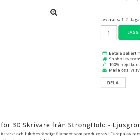
are — Delar
Resin
Leverans:
1-2 dagar
en
Water Washable
Tough
LÄGG
Visa alla
Betala säkert 
a
Snabb leveran
100% nöjd kund
Maila oss, vi s
DELA
för 3D Skrivare från StrongHold - Ljusgrö
litstarkt och fuktbeständigt filament som produceras i Europa av ren