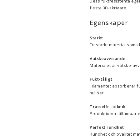
Dess fuktresistenta egen
flesta 3D-skrivare.
Egenskaper
Starkt
Ett starkt material som k
Vätskeavvisande
Materialet är vätske-avv
Fukt-tåligt
Filamentet absorberar fu
miljöer.
Trasselfri-teknik
Produktionen tillämpar en
Perfekt rundhet
Rundhet och ovalitet mä