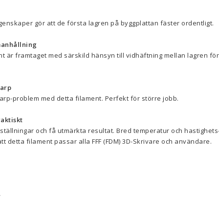
enskaper gör att de första lagren på byggplattan fäster ordentligt.
anhållning
t är framtaget med särskild hänsyn till vidhäftning mellan lagren för
arp
rp-problem med detta filament. Perfekt för större jobb.
aktiskt
ställningar och få utmärkta resultat. Bred temperatur och hastighets
t detta filament passar alla FFF (FDM) 3D-Skrivare och användare.
r