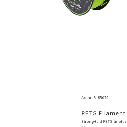
3D-Skrivare — Tillbehör
3D-Skriv
Byggytor
Munstyck
Verktyg
Extruder
Tejp, Lim & Fästmaterial
Hotend
Filament-förvaring
Övrigt
Visa alla
Visa all
Art.nr: 8185079
PETG Filament 
StrongHold PETG är ett s