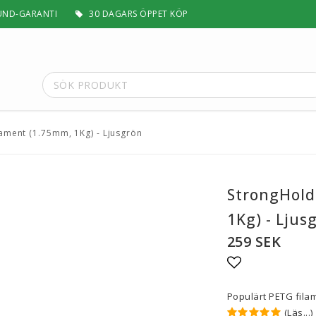
UND-GARANTI
30 DAGARS ÖPPET KÖP
ament (1.75mm, 1Kg) - Ljusgrön
t
Special Filament
Silk, Multifärg & Självlysande
 PLA+
Matt & Pastel
StrongHold
Trä, Metall, Sten & Kolfiber
1Kg) - Ljus
 ABS+
Flex & Elasticitet
Stödmaterial
259 SEK
Höghastighet
 / ASA
Lättvikt
Lägg till i fa
Rengörande
Populärt PETG fila
a
Visa alla
(Läs...)