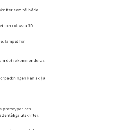
krifter som tål både
tet och robusta 3D-
e, lämpat för
en om det rekommenderas.
Förpackningen kan skilja
ta prototyper och
tentåliga utskrifter,