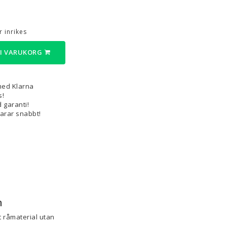
3D-Pennor & Tillbehör
 inrikes
3D-Pennor
Filament till 3D-Pennor
 I VARUKORG
Visa alla
med Klarna
s!
 garanti!
varar snabbt!
n
t råmaterial utan