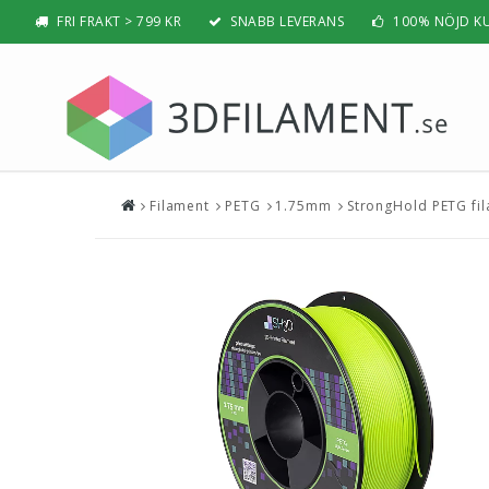
FRI FRAKT > 799 KR
SNABB LEVERANS
100% NÖJD K
Filament
PETG
1.75mm
StrongHold PETG fil
Nyheter & Populärt
Filamen
PLA
BÄSTSÄLJARE
PLA PRO /
NYHETER
ABS
PRESENTTIPS
ABS PRO /
REA
PETG
NYBÖRJAR-GUIDE
TPU / TPE
HIPS / PVA
BÄST 3D-SKRIVARE 2026
Nylon
Visa all