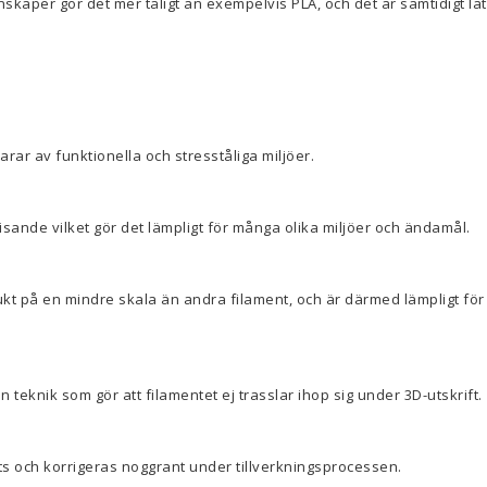
skaper gör det mer tåligt än exempelvis PLA, och det är samtidigt lätt
larar av funktionella och stresståliga miljöer.
isande vilket gör det lämpligt för många olika miljöer och ändamål.
kt på en mindre skala än andra filament, och är därmed lämpligt för
 teknik som gör att filamentet ej trasslar ihop sig under 3D-utskrift.
ts och korrigeras noggrant under tillverkningsprocessen.