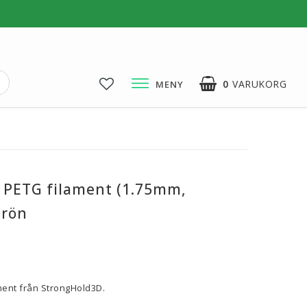
0
VARUKORG
MENY
3D-Pussel & Prylar
3D-Pussel & DIY
3D-Lampor
 PETG filament (1.75mm,
Visa alla
grön
voritlistan
ment från StrongHold3D.