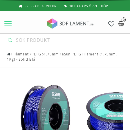
FRI FRAKT > 799 KR
30 DAGARS ÖPPET KÖP
0
Nyheter & Populärt
Filament
Filament
PETG
1.75mm
eSun PETG Filament (1.75mm,
1Kg) - Solid Blå
Special Filament
3D-Pussel & Prylar
3D-Skrivare — Tillbehör
3D-Skrivare — Delar
Resin
3D-Pennor & Tillbehör