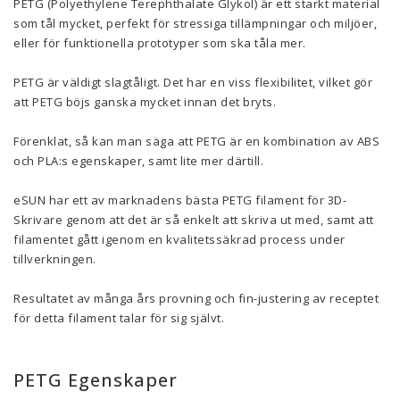
PETG (
Polyethylene Terephthalate Glykol)
är ett starkt material
som tål mycket, perfekt för stressiga tillämpningar och miljöer,
eller för funktionella prototyper som ska tåla mer.
PETG är väldigt slagtåligt. Det har en viss flexibilitet, vilket gör
att PETG böjs ganska mycket innan det bryts.
Förenklat, så kan man säga att PETG är en kombination av ABS
och PLA:s egenskaper, samt lite mer därtill.
eSUN har ett av marknadens bästa PETG filament för 3D-
Skrivare genom att det är så enkelt att skriva ut med, samt att
filamentet gått igenom en kvalitetssäkrad process under
tillverkningen.
Resultatet av många års provning och fin-justering av receptet
för detta filament talar för sig självt.
PETG Egenskaper