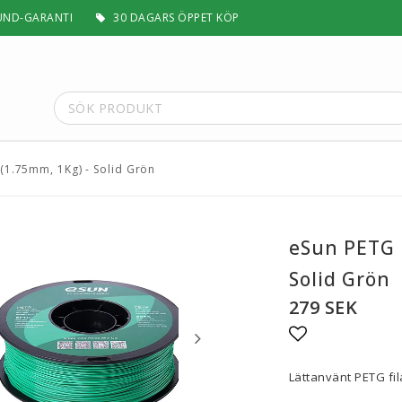
UND-GARANTI
30 DAGARS ÖPPET KÖP
(1.75mm, 1Kg) - Solid Grön
t
Special Filament
Silk, Multifärg & Självlysande
 PLA+
Matt & Pastel
eSun PETG 
Trä, Metall, Sten & Kolfiber
Solid Grön
 ABS+
Flex & Elasticitet
Stödmaterial
279 SEK
Höghastighet
 / ASA
Lättvikt
Lägg till i fa
Rengörande
Lättanvänt PETG fi
a
Visa alla