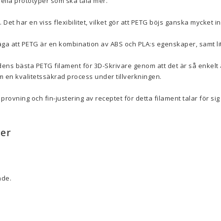
onella prototyper som ska tåla mer.
. Det har en viss flexibilitet, vilket gör att PETG böjs ganska mycket i
ga att PETG är en kombination av ABS och PLA:s egenskaper, samt lite
ns bästa PETG filament för 3D-Skrivare genom att det är så enkelt a
om en kvalitetssäkrad process under tillverkningen.
rovning och fin-justering av receptet för detta filament talar för sig 
er
nde.