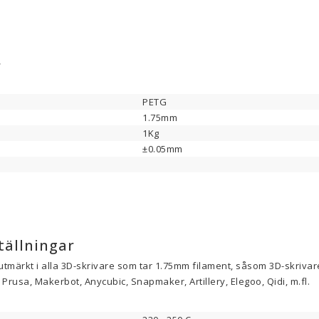
r
PETG
1.75mm
1Kg
±0.05mm
tällningar
utmärkt i alla 3D-skrivare som tar 1.75mm filament, såsom 3D-skrivare
Prusa, Makerbot, Anycubic, Snapmaker, Artillery, Elegoo, Qidi, m.fl.