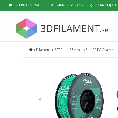
FRI FRAKT > 799 KR
SNABB LEVERANS
100% NÖJD K
Filament
PETG
1.75mm
eSun PETG Filament 
Nyheter & Populärt
Filamen
PLA
BÄSTSÄLJARE
PLA PRO /
NYHETER
ABS
PRESENTTIPS
ABS PRO /
REA
PETG
NYBÖRJAR-GUIDE
TPU / TPE
HIPS / PVA
BÄST 3D-SKRIVARE 2026
Nylon
Visa all