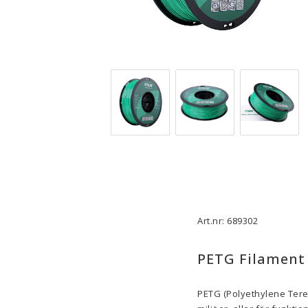
3D-Skrivare — Tillbehör
3D-Skriv
Byggytor
Munstyck
Verktyg
Extruder
Tejp, Lim & Fästmaterial
Hotend
Filament-förvaring
Övrigt
Visa alla
Visa all
Art.nr: 689302
PETG Filament 
PETG (
Polyethylene Tere