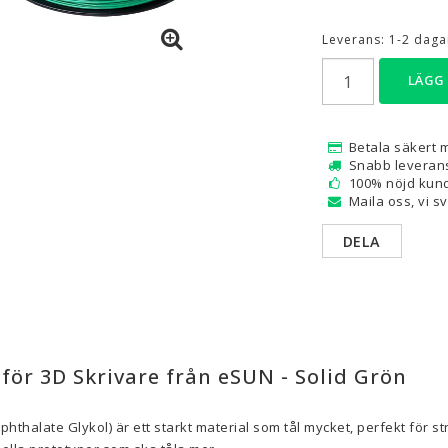
Leverans:
1-2 dagar
are — Delar
Resin
en
Water Washable
LÄGG
Tough
Visa alla
Betala säkert 
Snabb leveran
a
100% nöjd kund
Maila oss, vi s
DELA
för 3D Skrivare från eSUN - Solid Grön
phthalate Glykol)
är ett starkt material som tål mycket, perfekt för s