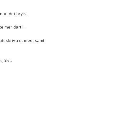
nnan det bryts.
 mer därtill.
tt skriva ut med, samt
självt.