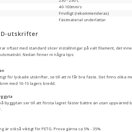
230 - 250 C
40-100mm/s
Frivilligt (rekommenderas)
Fästmaterial underlättar
3D-utskrifter
rar oftast med standard slicer inställningar på valt filament, det in
utomatiskt. Nedan finner ni några tips:
an
tigt för lyckade utskrifter, se till att ni får bra fäste. Det finns olika m
rim med 10-15 lagers bredd.
yggyta
 byggytan ser till att första lagret fäster bättre än utan uppvärmd by
.
 är också viktigt för PETG. Prova gärna ca 5% - 35%.