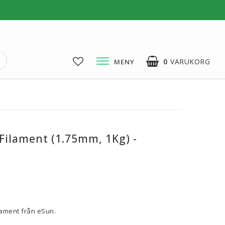
0
VARUKORG
MENY
3D-Pussel & Prylar
3D-Pussel & DIY
3D-Lampor
Filament (1.75mm, 1Kg) -
Visa alla
voritlistan
lament från eSun.