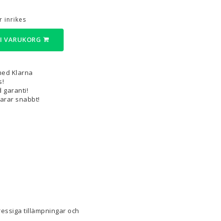
 inrikes
3D-Pennor & Tillbehör
3D-Pennor
 I VARUKORG
Filament till 3D-Pennor
Visa alla
med Klarna
s!
 garanti!
varar snabbt!
tressiga tillämpningar och