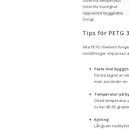
Utskrifts-temperatur
Utskrifts-hastighet
Uppvärmd byggplatta
Övrigt
Tips för PETG 
Alla PETG filament funge
inställningar anpassas a
Fäste mot byggyt
Första lagret är vik
man använder en b
Temperatur på b
Ökad temperatur på
ni har 80-95 grader
Kylning
Långsam nedkylning