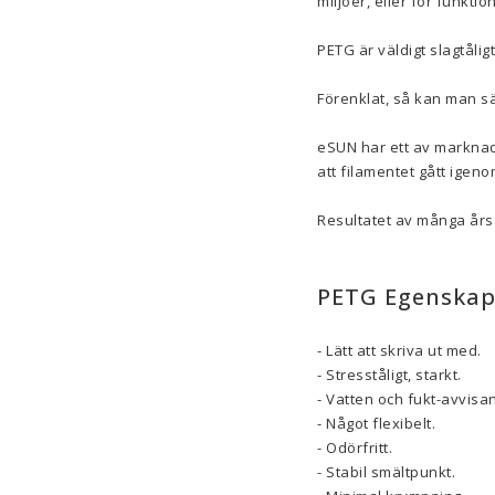
miljöer, eller för funkti
PETG är väldigt slagtåligt
Förenklat, så kan man sä
eSUN har ett av marknade
att filamentet gått igen
Resultatet av många års p
PETG Egenskap
- Lätt att skriva ut med.
- Stresståligt, starkt.
- Vatten och fukt-avvisa
- Något flexibelt.
- Odörfritt.
- Stabil smältpunkt.