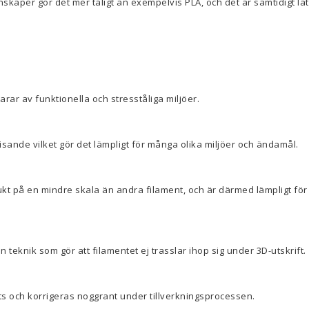
skaper gör det mer tåligt än exempelvis PLA, och det är samtidigt lätt
larar av funktionella och stresståliga miljöer.
isande vilket gör det lämpligt för många olika miljöer och ändamål.
kt på en mindre skala än andra filament, och är därmed lämpligt för
 teknik som gör att filamentet ej trasslar ihop sig under 3D-utskrift.
ts och korrigeras noggrant under tillverkningsprocessen.