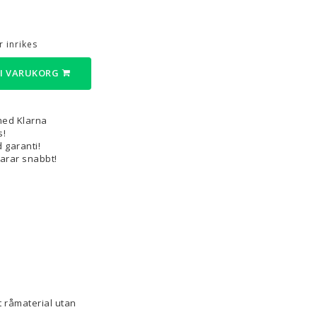
3D-Pennor & Tillbehör
 inrikes
3D-Pennor
Filament till 3D-Pennor
 I VARUKORG
Visa alla
med Klarna
s!
 garanti!
varar snabbt!
t råmaterial utan