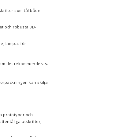
krifter som tål både
tet och robusta 3D-
e, lämpat för
en om det rekommenderas.
Förpackningen kan skilja
ta prototyper och
tentåliga utskrifter,