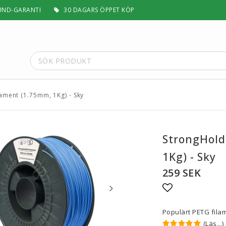
UND-GARANTI
30 DAGARS ÖPPET KÖP
ament (1.75mm, 1Kg) - Sky
t
Special Filament
Silk, Multifärg & Självlysande
 PLA+
Matt & Pastel
StrongHold
Trä, Metall, Sten & Kolfiber
1Kg) - Sky
 ABS+
Flex & Elasticitet
Stödmaterial
259 SEK
Höghastighet
 / ASA
Lättvikt
Lägg till i fa
Rengörande
Populärt PETG fila
a
Visa alla
(Läs...)