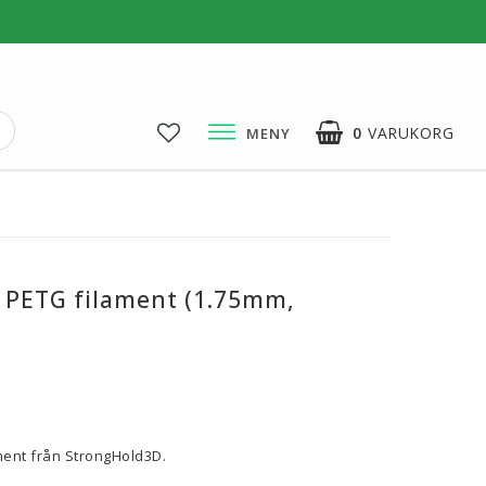
0
VARUKORG
MENY
3D-Pussel & Prylar
3D-Pussel & DIY
3D-Lampor
 PETG filament (1.75mm,
Visa alla
voritlistan
ment från StrongHold3D.