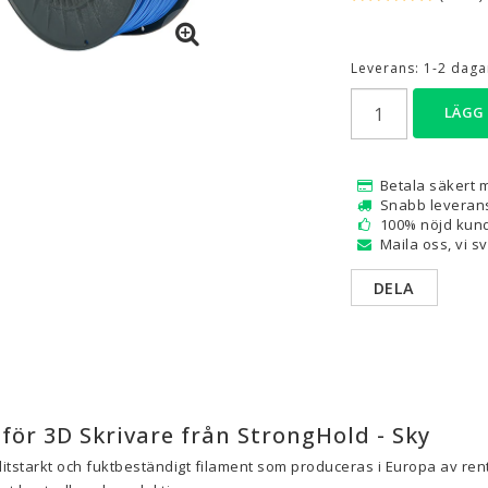
are — Delar
Resin
Leverans:
1-2 dagar
en
Water Washable
Tough
LÄGG
Visa alla
Betala säkert 
a
Snabb leveran
100% nöjd kund
Maila oss, vi s
DELA
för 3D Skrivare från StrongHold - Sky
litstarkt och fuktbeständigt filament som produceras i Europa av ren