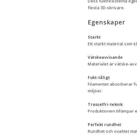
Dess fuktresistenta egen
flesta 3D-skrivare.
Egenskaper
Starkt
Ett starkt material som k
Vätskeavvisande
Materialet är vätske-avv
Fukt-tåligt
Filamentet absorberar fu
miljöer.
Trasselfri-teknik
Produktionen tillämpar en
Perfekt rundhet
Rundhet och ovalitet mä