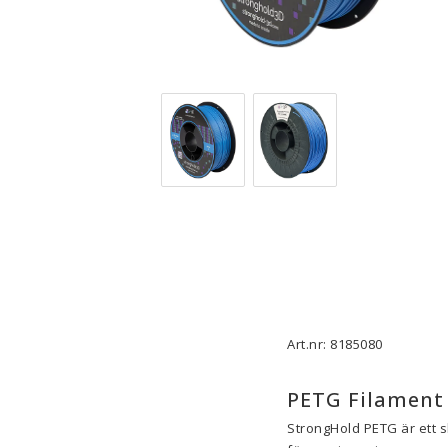
3D-Skrivare — Tillbehör
3D-Skriv
Byggytor
Munstyck
Verktyg
Extruder
Tejp, Lim & Fästmaterial
Hotend
Filament-förvaring
Övrigt
Visa alla
Visa all
Art.nr: 8185080
PETG Filament 
StrongHold PETG är ett s