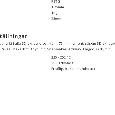
PETG
1.75mm
1Kg
52mm
tällningar
utmärkt i alla 3D-skrivare som tar 1.75mm filament, såsom 3D-skrivare
Prusa, Makerbot, Anycubic, Snapmaker, Artillery, Elegoo, Qidi, m.fl.
225 - 252 °C
35 - 170mm/s
Frivilligt (rekommenderas)