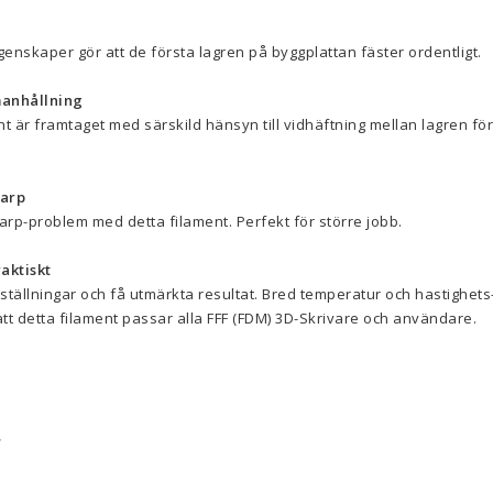
enskaper gör att de första lagren på byggplattan fäster ordentligt.
anhållning
t är framtaget med särskild hänsyn till vidhäftning mellan lagren för
arp
rp-problem med detta filament. Perfekt för större jobb.
aktiskt
ställningar och få utmärkta resultat. Bred temperatur och hastighets
t detta filament passar alla FFF (FDM) 3D-Skrivare och användare.
r