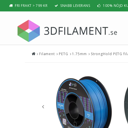
FRI FRAKT > 799 KR
SNABB LEVERANS
100% NÖJD K
Filament
PETG
1.75mm
StrongHold PETG fil
Nyheter & Populärt
Filamen
PLA
BÄSTSÄLJARE
PLA PRO /
NYHETER
ABS
PRESENTTIPS
ABS PRO /
REA
PETG
NYBÖRJAR-GUIDE
TPU / TPE
HIPS / PVA
BÄST 3D-SKRIVARE 2026
Nylon
Visa all