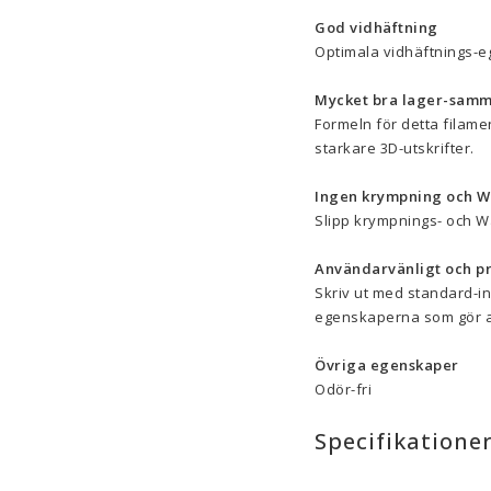
God vidhäftning
Optimala vidhäftnings-eg
Mycket bra lager-samm
Formeln för detta filamen
starkare 3D-utskrifter.
Ingen krympning och W
Slipp krympnings- och Wa
Användarvänligt och pr
Skriv ut med standard-in
egenskaperna som gör at
Övriga egenskaper
Odör-fri
Specifikatione