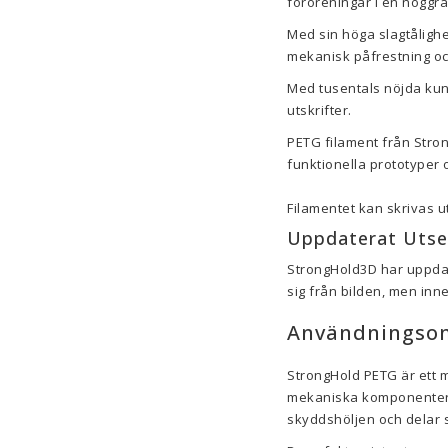
föroreningar i en noggr
Med sin höga slagtålighe
mekanisk påfrestning oc
Med tusentals nöjda kunde
utskrifter.
PETG filament från Stron
funktionella prototyper o
Filamentet kan skrivas 
Uppdaterat Uts
StrongHold3D har uppdate
sig från bilden, men inn
Användningsom
StrongHold PETG är ett m
mekaniska komponenter so
skyddshöljen och delar s