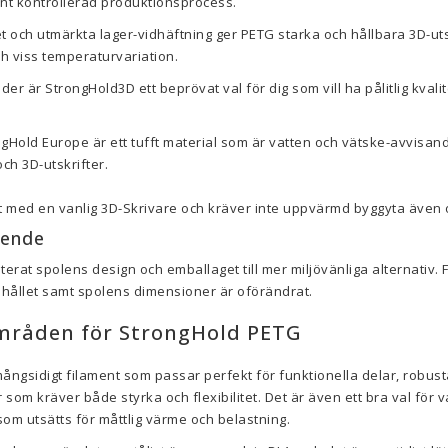
ant kontrollerad produktionsprocess.
t och utmärkta lager-vidhäftning ger PETG starka och hållbara 3D-uts
h viss temperaturvariation.
r är StrongHold3D ett beprövat val för dig som vill ha pålitlig kvali
gHold Europe är ett tufft material som är vatten och vätske-avvisand
ch 3D-utskrifter.
ut med en vanlig 3D-Skrivare och kräver inte uppvärmd byggyta äv
eende
rat spolens design och emballaget till mer miljövänliga alternativ. 
ehållet samt spolens dimensioner är oförändrat.
råden för StrongHold PETG
ångsidigt filament som passar perfekt för funktionella delar, robus
m kräver både styrka och flexibilitet. Det är även ett bra val för vat
om utsätts för måttlig värme och belastning.