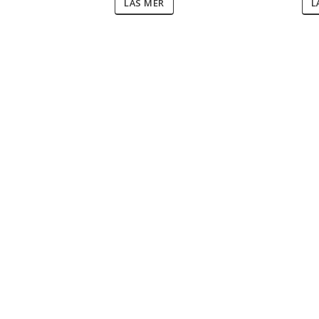
LÄS MER
L