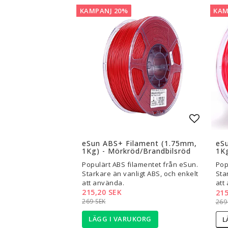
KAMPANJ 20%
KAM
Lägg til
eSun ABS+ Filament (1.75mm,
eS
1Kg) - Mörkröd/Brandbilsröd
1K
Populärt ABS filamentet från eSun.
Pop
Starkare än vanligt ABS, och enkelt
Sta
att använda.
att
215,20 SEK
215
269 SEK
269
LÄGG I VARUKORG
L