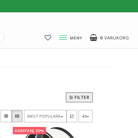
0
VARUKORG
MENY
3D-Pussel & Prylar
3D-Pussel & DIY
3D-Lampor
Visa alla
FILTER
MEST POPULÄRA
48
KAMPANJ 20%