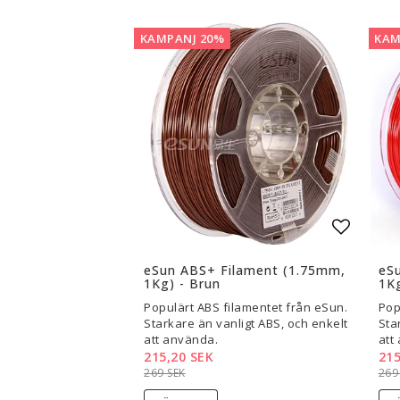
KAMPANJ 20%
KAM
Lägg til
eSun ABS+ Filament (1.75mm,
eS
1Kg) - Brun
1Kg
Populärt ABS filamentet från eSun.
Pop
Starkare än vanligt ABS, och enkelt
Sta
att använda.
att
215,20 SEK
215
269 SEK
269