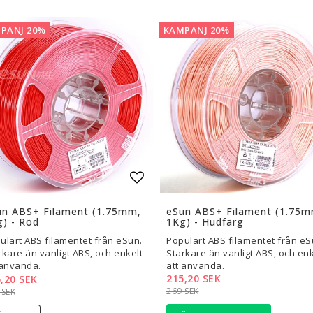
PANJ 20%
KAMPANJ 20%
l i favoritlistan
Lägg till i favoritlistan
un ABS+ Filament (1.75mm,
eSun ABS+ Filament (1.75m
) - Röd
1Kg) - Hudfärg
ulärt ABS filamentet från eSun.
Populärt ABS filamentet från eS
rkare än vanligt ABS, och enkelt
Starkare än vanligt ABS, och enk
 använda.
att använda.
215,20 SEK
,20 SEK
269 SEK
 SEK