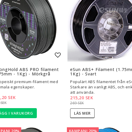
are — Delar
Resin
en
Water Washable
Tough
Visa alla
a
l i favoritlistan
Lägg till i favoritlistan
rongHold ABS PRO filament
eSun ABS+ Filament (1.75m
75mm - 1Kg) - Mörkgrå
1Kg) - Svart
opeiskt premium-filament med
Populärt ABS filamentet från eS
imala egenskaper.
Starkare än vanligt ABS, och enk
att använda.
,20 SEK
215,20 SEK
 SEK
269 SEK
ÄGG I VARUKORG
LÄS MER
PANJ 20%
KAMPANJ 20%