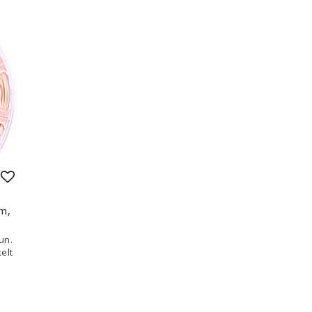
Lägg till i favoritlistan
m,
un.
elt