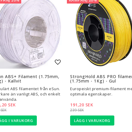
l i favoritlistan
Lägg till i favoritlistan
un ABS+ Filament (1.75mm,
StrongHold ABS PRO filame
) - Kallvit
(1.75mm - 1Kg) - Gul
ulärt ABS filamentet från eSun.
Europeiskt premium-filament m
rkare än vanligt ABS, och enkelt
optimala egenskaper.
 använda.
,20 SEK
191,20 SEK
 SEK
239 SEK
ÄGG I VARUKORG
LÄGG I VARUKORG