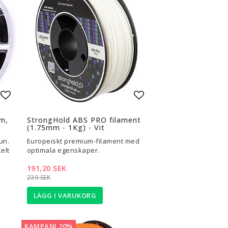
3D-Pennor & Tillbehör
3D-Pennor
Filament till 3D-Pennor
Visa alla
Lägg till i favoritlistan
Lägg till i favoritli
m,
StrongHold ABS PRO filament
(1.75mm - 1Kg) - Vit
un.
Europeiskt premium-filament med
elt
optimala egenskaper.
191,20 SEK
239 SEK
LÄGG I VARUKORG
KAMPANJ 20%