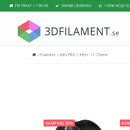
FRI FRAKT > 799 KR
SNABB LEVERANS
100% NÖJD K
Filament
ABS PRO / ABS+
1.75mm
Nyheter & Populärt
Filamen
PLA
BÄSTSÄLJARE
PLA PRO /
NYHETER
ABS
PRESENTTIPS
ABS PRO /
REA
PETG
NYBÖRJAR-GUIDE
TPU / TPE
HIPS / PVA
BÄST 3D-SKRIVARE 2026
Nylon
KAMPANJ 20%
KAM
Visa all