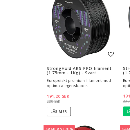
3D-Skrivare — Tillbehör
3D-Skriv
Byggytor
Munstyck
Verktyg
Extruder
Tejp, Lim & Fästmaterial
Hotend
Filament-förvaring
Övrigt
Visa alla
Visa all
Lägg til
StrongHold ABS PRO filament
St
(1.75mm - 1Kg) - Svart
(1.
Europeiskt premium-filament med
Eur
optimala egenskaper.
opt
191
191,20 SEK
239
239 SEK
L
LÄS MER
KAMPANJ 20%
KAM