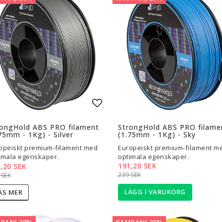
l i favoritlistan
Lägg till i favoritlistan
rongHold ABS PRO filament
StrongHold ABS PRO filame
75mm - 1Kg) - Silver
(1.75mm - 1Kg) - Sky
opeiskt premium-filament med
Europeiskt premium-filament m
imala egenskaper.
optimala egenskaper.
191,20 SEK
,20 SEK
239 SEK
 SEK
LÄGG I VARUKORG
ÄS MER
PANJ 20%
KAMPANJ 20%