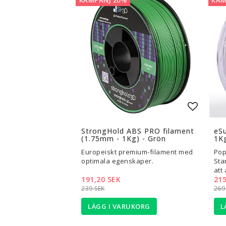
Lägg til
StrongHold ABS PRO filament
eS
(1.75mm - 1Kg) - Grön
1Kg
Europeiskt premium-filament med
Pop
optimala egenskaper.
Sta
att
191,20 SEK
215
239 SEK
269
LÄGG I VARUKORG
L