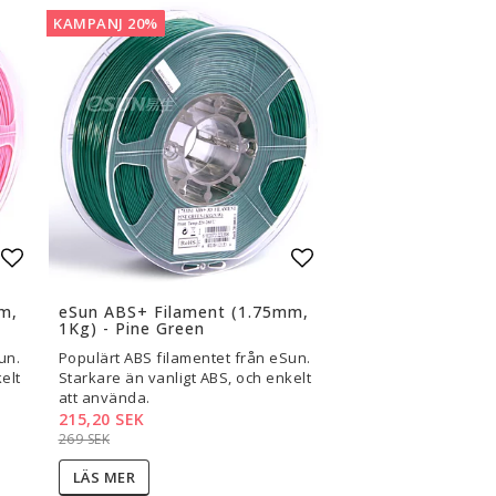
KAMPANJ 20%
Lägg till i favoritlistan
Lägg till i favoritli
m,
eSun ABS+ Filament (1.75mm,
1Kg) - Pine Green
un.
Populärt ABS filamentet från eSun.
elt
Starkare än vanligt ABS, och enkelt
att använda.
215,20 SEK
269 SEK
LÄS MER