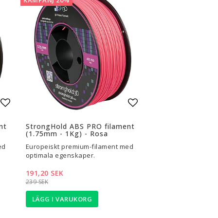
Lägg till i favoritlistan
Lägg till i favoritli
nt
StrongHold ABS PRO filament
(1.75mm - 1Kg) - Rosa
ed
Europeiskt premium-filament med
optimala egenskaper.
191,20 SEK
239 SEK
LÄGG I VARUKORG