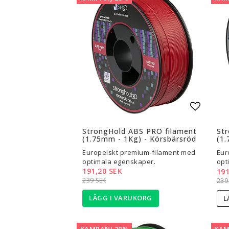
Lägg til
StrongHold ABS PRO filament
St
(1.75mm - 1Kg) - Körsbärsröd
(1.
Europeiskt premium-filament med
Eur
optimala egenskaper.
opt
191,20 SEK
191
239 SEK
239
LÄGG I VARUKORG
L
KAMPANJ 20%
KAM