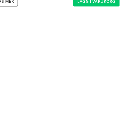
LÄGG I VARUKORG
ÄS MER