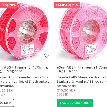
PANJ 20%
KAMPANJ 20%
l i favoritlistan
Lägg till i favoritlistan
un ABS+ Filament (1.75mm,
eSun ABS+ Filament (1.75m
g) - Magenta
1Kg) - Rosa
ulärt ABS filamentet från eSun.
Populärt ABS filamentet från eS
rkare än vanligt ABS, och enkelt
Starkare än vanligt ABS, och enk
 använda.
att använda.
215,20 SEK
,20 SEK
269 SEK
 SEK
LÄGG I VARUKORG
ÄS MER