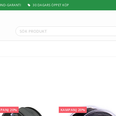
UND-GARANTI
30 DAGARS ÖPPET KÖP
t
Special Filament
Silk, Multifärg & Självlysande
 PLA+
Matt & Pastel
Trä, Metall, Sten & Kolfiber
 ABS+
Flex & Elasticitet
Stödmaterial
Höghastighet
 / ASA
Lättvikt
Rengörande
PANJ 20%
KAMPANJ 20%
a
Visa alla