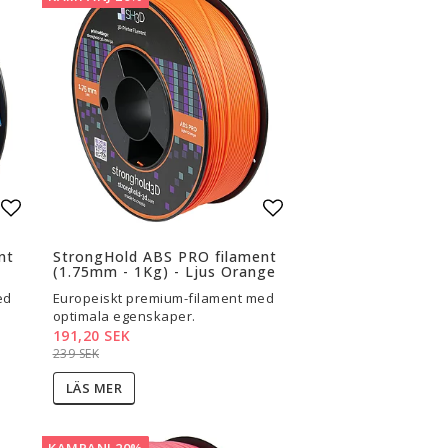
Lägg till i favoritlistan
Lägg till i favoritli
nt
StrongHold ABS PRO filament
(1.75mm - 1Kg) - Ljus Orange
ed
Europeiskt premium-filament med
optimala egenskaper.
191,20 SEK
239 SEK
LÄS MER
KAMPANJ 20%