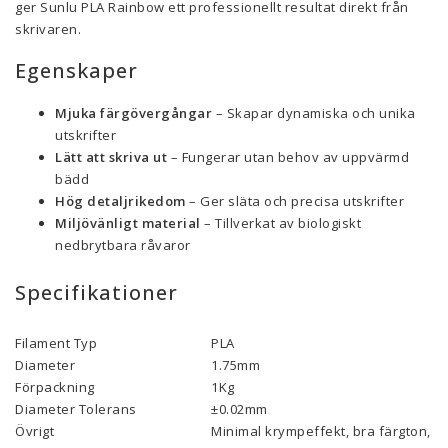
ger Sunlu PLA Rainbow ett professionellt resultat direkt från
skrivaren.
Egenskaper
Mjuka färgövergångar
– Skapar dynamiska och unika
utskrifter
Lätt att skriva ut
– Fungerar utan behov av uppvärmd
bädd
Hög detaljrikedom
– Ger släta och precisa utskrifter
Miljövänligt material
– Tillverkat av biologiskt
nedbrytbara råvaror
Specifikationer
Filament Typ
PLA
Diameter
1.75mm
Förpackning
1Kg
Diameter Tolerans
±0.02mm
Övrigt
Minimal krympeffekt, bra färgton, 10