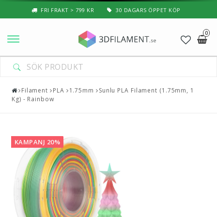
FRI FRAKT > 799 KR
30 DAGARS ÖPPET KÖP
0
Nyheter & Populärt
Filament
Filament
PLA
1.75mm
Sunlu PLA Filament (1.75mm, 1
Kg) - Rainbow
Special Filament
3D-Pussel & Prylar
KAMPANJ 20%
3D-Skrivare — Tillbehör
3D-Skrivare — Delar
Resin
3D-Pennor & Tillbehör