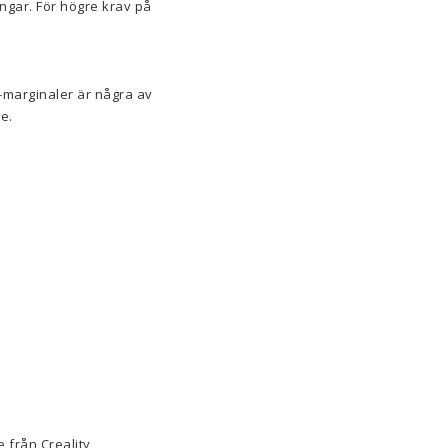
ingar. För högre krav på
s-marginaler är några av
e.
 från Creality,