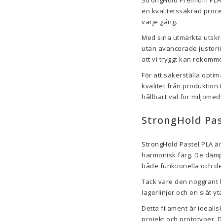
StrongHold Premium PLA-f
en kvalitetssäkrad proces
varje gång.
Med sina utmärkta utskri
utan avancerade justerin
att vi tryggt kan rekomm
För att säkerställa opti
kvalitet från produktion 
hållbart val för miljöm
StrongHold Past
StrongHold Pastel PLA är
harmonisk färg. De dämpa
både funktionella och de
Tack vare den noggrant 
lagerlinjer och en slät y
Detta filament är ideali
projekt och prototyper. 