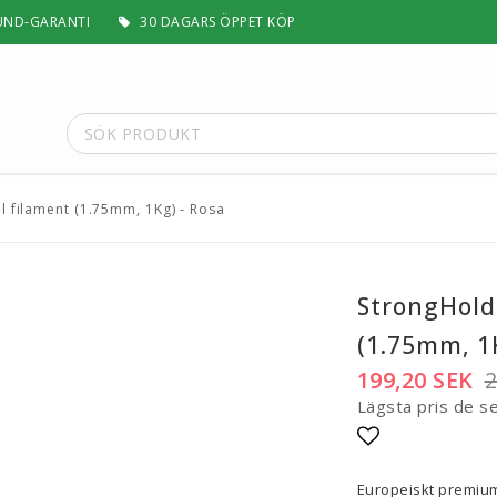
UND-GARANTI
30 DAGARS ÖPPET KÖP
l filament (1.75mm, 1Kg) - Rosa
t
Special Filament
Silk, Multifärg & Självlysande
 PLA+
Matt & Pastel
StrongHold
Trä, Metall, Sten & Kolfiber
(1.75mm, 1K
 ABS+
Flex & Elasticitet
Stödmaterial
199,20 SEK
2
Höghastighet
Lägsta pris de s
 / ASA
Lättvikt
Rengörande
Lägg till i fa
a
Visa alla
Europeiskt premiu