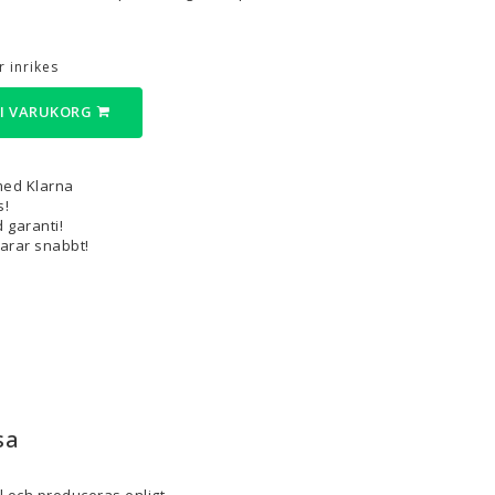
3D-Pennor & Tillbehör
 inrikes
3D-Pennor
 I VARUKORG
Filament till 3D-Pennor
Visa alla
med Klarna
s!
 garanti!
varar snabbt!
sa