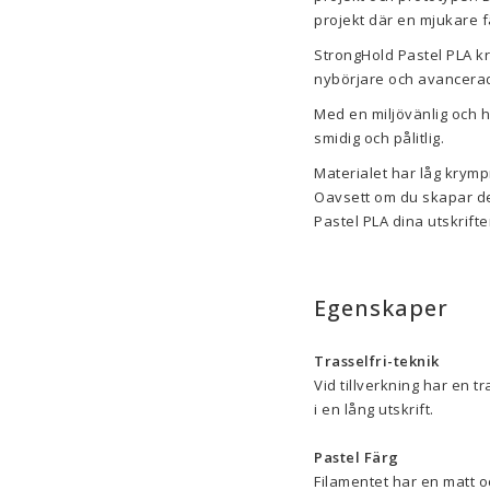
projekt där en mjukare f
StrongHold Pastel PLA krä
nybörjare och avancera
Med en miljövänlig och 
smidig och pålitlig.
Materialet har låg krymp
Oavsett om du skapar det
Pastel PLA dina utskrifte
Egenskaper
Trasselfri-teknik
Vid tillverkning har en tr
i en lång utskrift.
Pastel Färg
Filamentet har en matt o