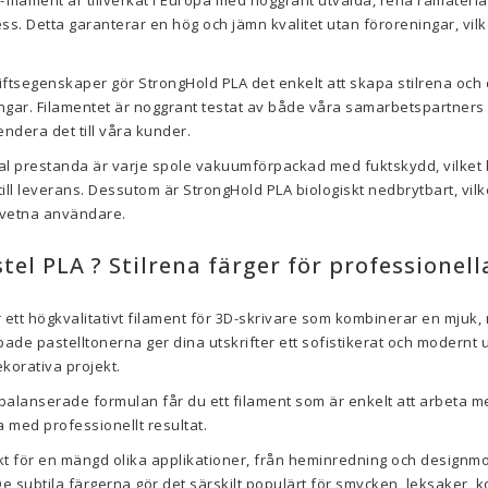
ilament är tillverkat i Europa med noggrant utvalda, rena råmateria
s. Detta garanterar en hög och jämn kvalitet utan föroreningar, vilket
ftsegenskaper gör StrongHold PLA det enkelt att skapa stilrena och 
gar. Filamentet är noggrant testat av både våra samarbetspartners o
endera det till våra kunder.
mal prestanda är varje spole vakuumförpackad med fuktskydd, vilket
till leverans. Dessutom är StrongHold PLA biologiskt nedbrytbart, vilket
edvetna användare.
el PLA ? Stilrena färger för professionell
 ett högkvalitativt filament för 3D-skrivare som kombinerar en mjuk,
de pastelltonerna ger dina utskrifter ett sofistikerat och modernt 
korativa projekt.
balanserade formulan får du ett filament som är enkelt att arbeta m
ta med professionellt resultat.
skt för en mängd olika applikationer, från heminredning och designmo
De subtila färgerna gör det särskilt populärt för smycken, leksaker, 