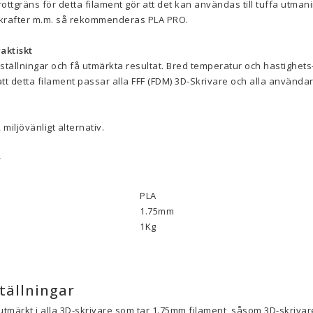
ottgräns för detta filament gör att det kan användas till tuffa utman
g-krafter m.m. så rekommenderas PLA PRO.
aktiskt
ställningar och få utmärkta resultat. Bred temperatur och hastighet
 detta filament passar alla FFF (FDM) 3D-Skrivare och alla användar
 miljövänligt alternativ.
r
PLA
1.75mm
1Kg
tällningar
utmärkt i alla 3D-skrivare som tar 1.75mm filament, såsom 3D-skrivare