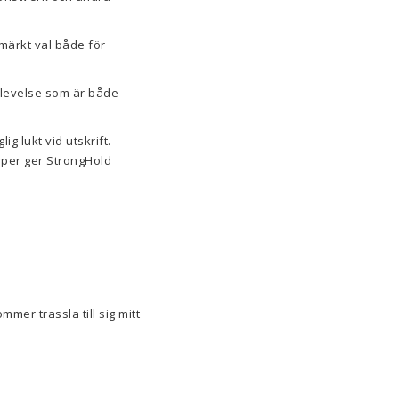
tmärkt val både för
plevelse som är både
g lukt vid utskrift.
yper ger StrongHold
mmer trassla till sig mitt