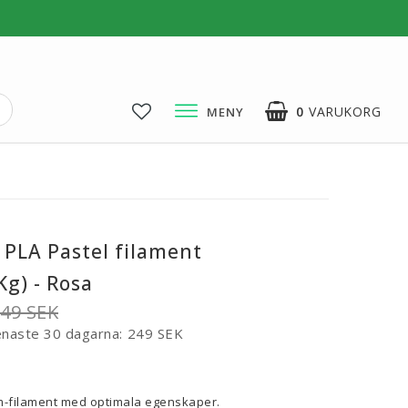
0
VARUKORG
MENY
DIN VARUKORG ÄR TOM
3D-Pussel & Prylar
3D-Pussel & DIY
3D-Lampor
 PLA Pastel filament
Visa alla
g) - Rosa
49 SEK
enaste 30 dagarna
249 SEK
voritlistan
m-filament med optimala egenskaper.