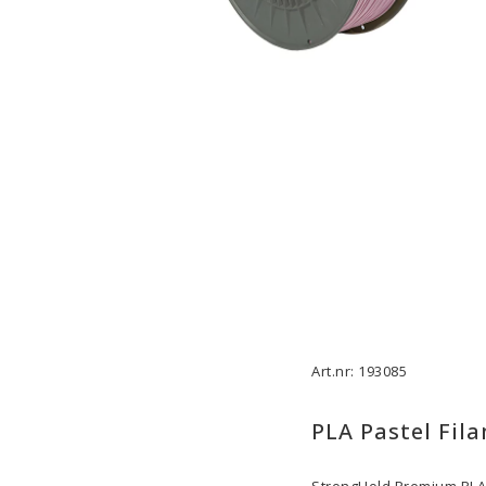
3D-Skrivare — Tillbehör
3D-Skriv
Byggytor
Munstyck
Verktyg
Extruder
Tejp, Lim & Fästmaterial
Hotend
Filament-förvaring
Övrigt
Visa alla
Visa all
Art.nr: 193085
PLA Pastel Fil