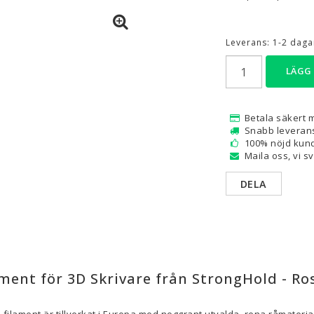
are — Delar
Resin
Leverans:
1-2 dagar
en
Water Washable
LÄGG
Tough
Visa alla
Betala säkert 
a
Snabb leveran
100% nöjd kund
Maila oss, vi s
DELA
ament för 3D Skrivare från StrongHold - Ro