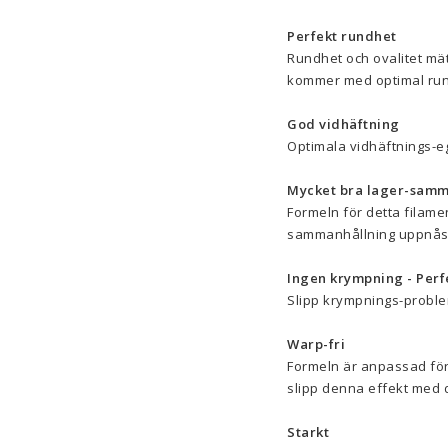
Perfekt rundhet
Rundhet och ovalitet mät
kommer med optimal run
God vidhäftning
Optimala vidhäftnings-eg
Mycket bra lager-samm
Formeln för detta filamen
sammanhållning uppnås, v
Ingen krympning - Perfe
Slipp krympnings-problem
Warp-fri
Formeln är anpassad för 
slipp denna effekt med d
Starkt