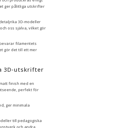
l och produceras enligt
 ger pålitliga utskrifter
detaljrika 3D-modeller
ch oss själva, vilket gör
 bevarar filamentets
 gör det till ett mer
a 3D-utskrifter
 matt finish med en
utseende, perfekt för
ed, ger minimala
deller till pedagogiska
konstverk och andra