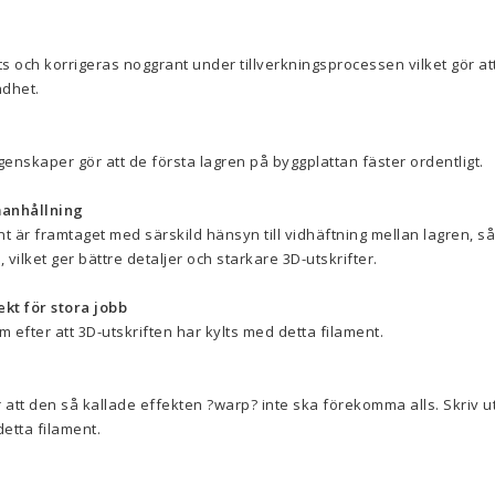
s och korrigeras noggrant under tillverkningsprocessen vilket gör att 
dhet.
enskaper gör att de första lagren på byggplattan fäster ordentligt.
anhållning
t är framtaget med särskild hänsyn till vidhäftning mellan lagren, så
ilket ger bättre detaljer och starkare 3D-utskrifter.
kt för stora jobb
 efter att 3D-utskriften har kylts med detta filament.
att den så kallade effekten ?warp? inte ska förekomma alls. Skriv ut
etta filament.