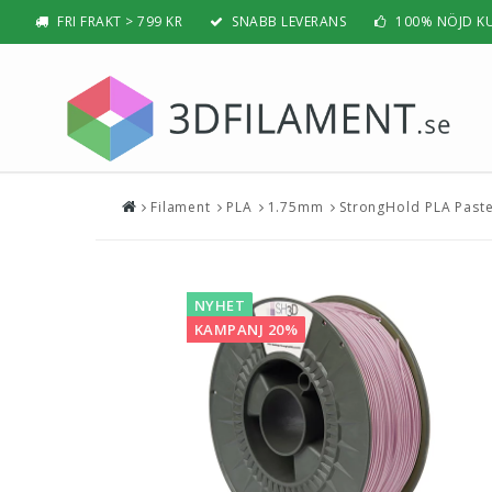
FRI FRAKT > 799 KR
SNABB LEVERANS
100% NÖJD K
Filament
PLA
1.75mm
StrongHold PLA Paste
Nyheter & Populärt
Filamen
PLA
BÄSTSÄLJARE
PLA PRO /
NYHETER
NYHET
ABS
KAMPANJ 20%
PRESENTTIPS
ABS PRO /
REA
PETG
NYBÖRJAR-GUIDE
TPU / TPE
HIPS / PVA
BÄST 3D-SKRIVARE 2026
Nylon
Visa all