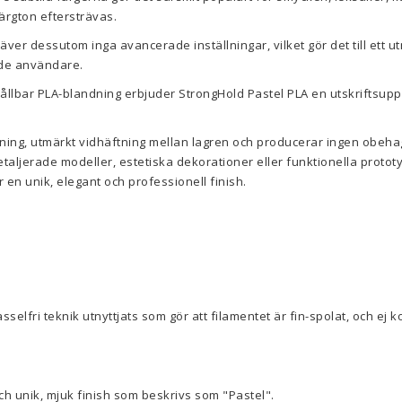
ärgton eftersträvas.
ver dessutom inga avancerade inställningar, vilket gör det till ett u
de användare.
hållbar PLA-blandning erbjuder StrongHold Pastel PLA en utskriftsup
ning, utmärkt vidhäftning mellan lagren och producerar ingen obehagli
aljerade modeller, estetiska dekorationer eller funktionella protot
r en unik, elegant och professionell finish.
asselfri teknik utnyttjats som gör att filamentet är fin-spolat, och ej ko
ch unik, mjuk finish som beskrivs som "Pastel".