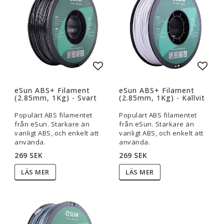
Lägg till i favoritlistan
Lägg t
eSun ABS+ Filament
eSun ABS+ Filament
(2.85mm, 1Kg) - Svart
(2.85mm, 1Kg) - Kallvit
Populärt ABS filamentet
Populärt ABS filamentet
från eSun. Starkare än
från eSun. Starkare än
vanligt ABS, och enkelt att
vanligt ABS, och enkelt att
använda.
använda.
269 SEK
269 SEK
LÄS MER
LÄS MER