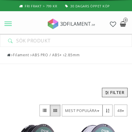
FRI FRAKT > 799 KR
30 DAGARS ÖPPET KÖP
0
Nyheter & Populärt
Filament
Filament
ABS PRO / ABS+
2.85mm
Special Filament
3D-Pussel & Prylar
3D-Skrivare — Tillbehör
FILTER
3D-Skrivare — Delar
MEST POPULÄRA
48
Resin
3D-Pennor & Tillbehör